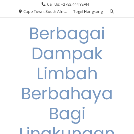
Skip
Call Us: +2782 444 YEAH
to
Cape Town, South Africa
Togel Hongkong
content
Berbagai
Dampak
Limbah
Berbahaya
Bagi
Lingkungan