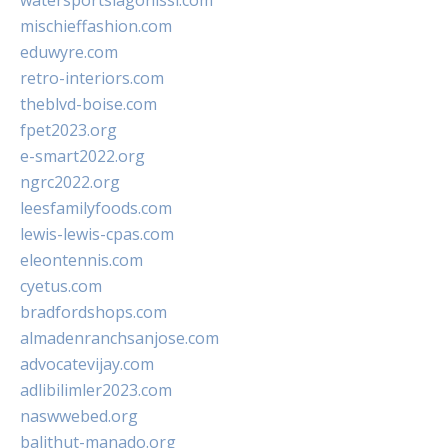
watersportslagonissi.com
mischieffashion.com
eduwyre.com
retro-interiors.com
theblvd-boise.com
fpet2023.org
e-smart2022.org
ngrc2022.org
leesfamilyfoods.com
lewis-lewis-cpas.com
eleontennis.com
cyetus.com
bradfordshops.com
almadenranchsanjose.com
advocatevijay.com
adlibilimler2023.com
naswwebed.org
balithut-manado.org