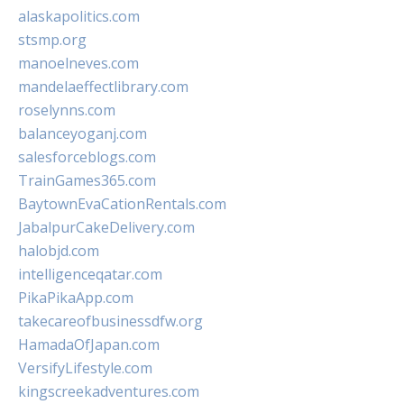
alaskapolitics.com
stsmp.org
manoelneves.com
mandelaeffectlibrary.com
roselynns.com
balanceyoganj.com
salesforceblogs.com
TrainGames365.com
BaytownEvaCationRentals.com
JabalpurCakeDelivery.com
halobjd.com
intelligenceqatar.com
PikaPikaApp.com
takecareofbusinessdfw.org
HamadaOfJapan.com
VersifyLifestyle.com
kingscreekadventures.com