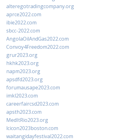
alteregotradingcompany.org
aprce2022.com
ibie2022.com
sbcc-2022.com
AngolaOilAndGas2022.com
Convoy4Freedom2022.com
grur2023.org
hkhk2023.org
napm2023.org
apsdfd2023.org
forumausape2023.com
imkl2023.com
careerfaircsd2023.com
apsth2023.com
MedItRio2023.org
lcicon2023boston.com
waitangidayfestival2022.com