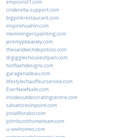
empconst1.com
cinderella-support.com
bigpinkrestaurant.com
inspirehuahin.com
memmingerspainting.com
jeremypbeasley.com
thesandwichdepotcos.com
drgiggleshouseofpain.com
hotflashdesigns.com
garagenadeau.com
lifestylechauffeurservice.com
EverNewNails.com
insideoutdecoratingcentre.com
salvatoresinpoint.com
jovialfloralco.com
johnlscotthometeam.com
u-seehomes.com