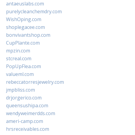
antaeuslabs.com
purelycleanchemdry.com
WishOping.com
shoplegacee.com
bonvivantshop.com
CupPlante.com
mpzin.com
stcreal.com
PopUpFlea.com
valueml.com
rebeccatorresjewelry.com
jmpbliss.com
drjorgerico.com
queensushipa.com
wendyweimerdds.com
ameri-camp.com
hrsreceivables.com