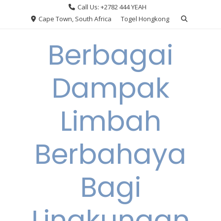
Skip
Call Us: +2782 444 YEAH
to
Cape Town, South Africa
Togel Hongkong
content
Berbagai
Dampak
Limbah
Berbahaya
Bagi
Lingkungan