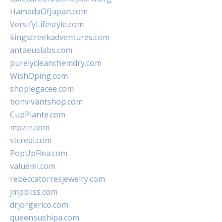
HamadaOfJapan.com
VersifyLifestyle.com
kingscreekadventures.com
antaeuslabs.com
purelycleanchemdry.com
WishOping.com
shoplegacee.com
bonvivantshop.com
CupPlante.com
mpzin.com
stcreal.com
PopUpFlea.com
valueml.com
rebeccatorresjewelry.com
jmpbliss.com
drjorgerico.com
queensushipa.com