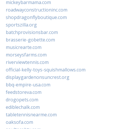
mickeybarmama.com
roadwayconstructioninc.com
shopdragonflyboutique.com
sportszilla.org
batchprovisionsbar.com
brasserie-gobette.com
musicrearte.com
morseysfarms.com
riverviewtennis.com
official-kelly-toys-squishmallows.com
displaygardenonsuncrest.org
bbq-empire-usa.com
feedstoreva.com
drogopets.com
ediblechalk.com
tabletennisnearme.com
oaksofa.com