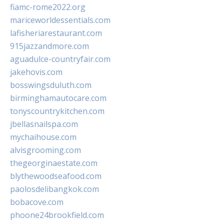
fiamc-rome2022.org
mariceworldessentials.com
lafisheriarestaurant.com
915jazzandmore.com
aguadulce-countryfair.com
jakehovis.com
bosswingsduluth.com
birminghamautocare.com
tonyscountrykitchen.com
jbellasnailspa.com
mychaihouse.com
alvisgrooming.com
thegeorginaestate.com
blythewoodseafood.com
paolosdelibangkok.com
bobacove.com
phoone24brookfield.com