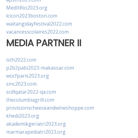
MedItRio2023.org
lcicon2023boston.com
waitangidayfestival2022.com
vacancesscolaires2022.com
MEDIA PARTNER II
isth2022.com
p2b2pabi2023-makassar.com
wocfparis2023.org
sinc2023.com
scdlqatar2022-qa.com
thecolumbiagrill.com
provisionscheeseandwineshoppe.com
khedi2023.org
akademikgeriatri2023.org
marmarapediatri2023.org