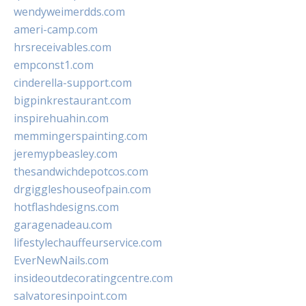
wendyweimerdds.com
ameri-camp.com
hrsreceivables.com
empconst1.com
cinderella-support.com
bigpinkrestaurant.com
inspirehuahin.com
memmingerspainting.com
jeremypbeasley.com
thesandwichdepotcos.com
drgiggleshouseofpain.com
hotflashdesigns.com
garagenadeau.com
lifestylechauffeurservice.com
EverNewNails.com
insideoutdecoratingcentre.com
salvatoresinpoint.com