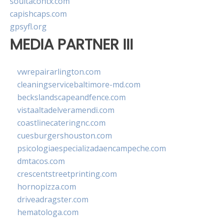
soultacohtx.com
capishcaps.com
gpsyfl.org
MEDIA PARTNER III
vwrepairarlington.com
cleaningservicebaltimore-md.com
beckslandscapeandfence.com
vistaaltadelveramendi.com
coastlinecateringnc.com
cuesburgershouston.com
psicologiaespecializadaencampeche.com
dmtacos.com
crescentstreetprinting.com
hornopizza.com
driveadragster.com
hematologa.com