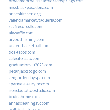
broadmoornailsspacoloradosprings.com
missblackpasadena.com
anneskitchen.org
valenciamarketytaqueria.com
reefrecordsllc.com
alawaffle.com
aryouthfishing.com
united-basketball.com
tios-tacos.com
cafecito-satx.com
graduacionviu2023.com
pecanjackstogo.com
zengardendayspa.com
sparklejewelryinc.com
ironcladtattoostudio.com
bruinshome.com
annascleaningsvc.com
wolfcitytattoo.com