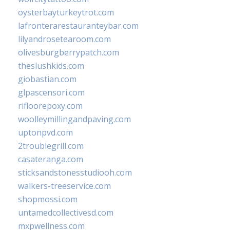
oysterbayturkeytrot.com
lafronterarestauranteybar.com
lilyandrosetearoom.com
olivesburgberrypatch.com
theslushkids.com
giobastian.com
glpascensori.com
rifloorepoxy.com
woolleymillingandpaving.com
uptonpvd.com
2troublegrill.com
casateranga.com
sticksandstonesstudiooh.com
walkers-treeservice.com
shopmossi.com
untamedcollectivesd.com
mxpwellness.com