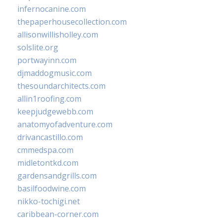
infernocanine.com
thepaperhousecollection.com
allisonwillisholley.com
solslite.org
portwayinn.com
djmaddogmusic.com
thesoundarchitects.com
allin1roofing.com
keepjudgewebb.com
anatomyofadventure.com
drivancastillo.com
cmmedspa.com
midletontkd.com
gardensandgrills.com
basilfoodwine.com
nikko-tochigi.net
caribbean-corner.com