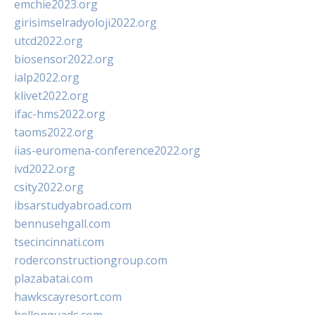
emchie2023.org
girisimselradyoloji2022.org
utcd2022.org
biosensor2022.org
ialp2022.org
klivet2022.org
ifac-hms2022.org
taoms2022.org
iias-euromena-conference2022.org
ivd2022.org
csity2022.org
ibsarstudyabroad.com
bennusehgall.com
tsecincinnati.com
roderconstructiongroup.com
plazabatai.com
hawkscayresort.com