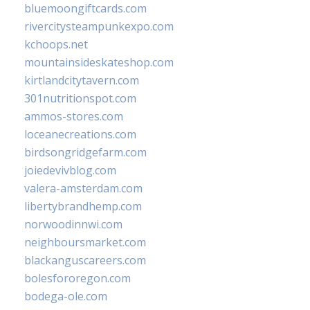
bluemoongiftcards.com
rivercitysteampunkexpo.com
kchoops.net
mountainsideskateshop.com
kirtlandcitytavern.com
301nutritionspot.com
ammos-stores.com
loceanecreations.com
birdsongridgefarm.com
joiedevivblog.com
valera-amsterdam.com
libertybrandhemp.com
norwoodinnwi.com
neighboursmarket.com
blackanguscareers.com
bolesfororegon.com
bodega-ole.com