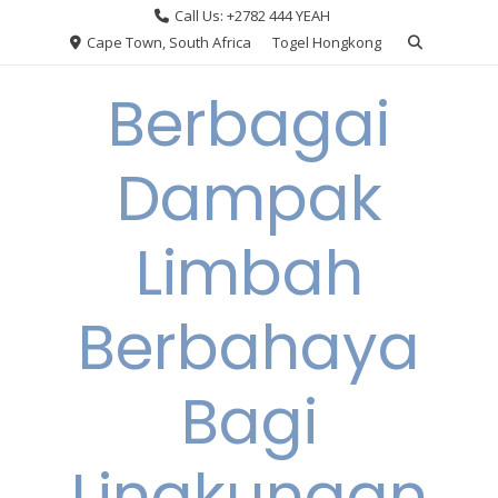
Skip
Call Us: +2782 444 YEAH
to
Cape Town, South Africa
Togel Hongkong
content
Berbagai
Dampak
Limbah
Berbahaya
Bagi
Lingkungan