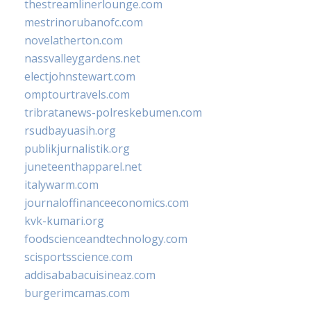
thestreamlinerlounge.com
mestrinorubanofc.com
novelatherton.com
nassvalleygardens.net
electjohnstewart.com
omptourtravels.com
tribratanews-polreskebumen.com
rsudbayuasih.org
publikjurnalistik.org
juneteenthapparel.net
italywarm.com
journaloffinanceeconomics.com
kvk-kumari.org
foodscienceandtechnology.com
scisportsscience.com
addisababacuisineaz.com
burgerimcamas.com