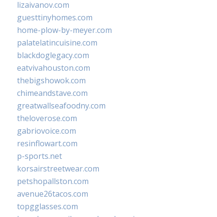
lizaivanov.com
guesttinyhomes.com
home-plow-by-meyer.com
palatelatincuisine.com
blackdoglegacy.com
eatvivahouston.com
thebigshowok.com
chimeandstave.com
greatwallseafoodny.com
theloverose.com
gabriovoice.com
resinflowart.com
p-sports.net
korsairstreetwear.com
petshopallston.com
avenue26tacos.com
topgglasses.com