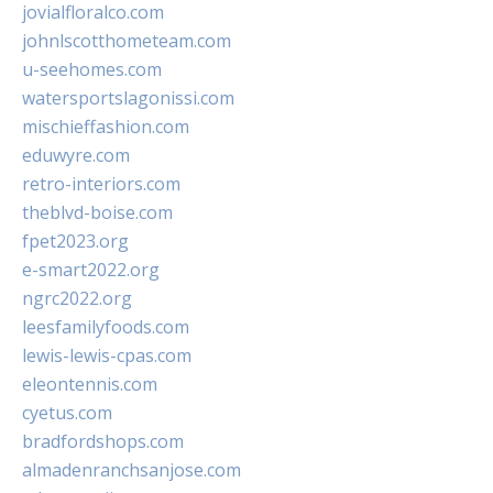
jovialfloralco.com
johnlscotthometeam.com
u-seehomes.com
watersportslagonissi.com
mischieffashion.com
eduwyre.com
retro-interiors.com
theblvd-boise.com
fpet2023.org
e-smart2022.org
ngrc2022.org
leesfamilyfoods.com
lewis-lewis-cpas.com
eleontennis.com
cyetus.com
bradfordshops.com
almadenranchsanjose.com