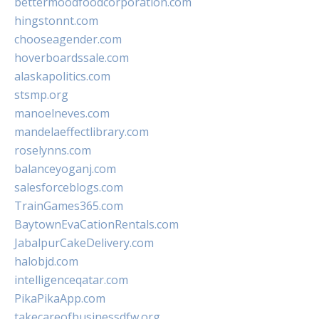
bettermoodfoodcorporation.com
hingstonnt.com
chooseagender.com
hoverboardssale.com
alaskapolitics.com
stsmp.org
manoelneves.com
mandelaeffectlibrary.com
roselynns.com
balanceyoganj.com
salesforceblogs.com
TrainGames365.com
BaytownEvaCationRentals.com
JabalpurCakeDelivery.com
halobjd.com
intelligenceqatar.com
PikaPikaApp.com
takecareofbusinessdfw.org