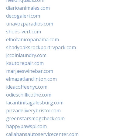
hellonquads.com
diarioanimales.com
decogaleri.com
unavozparadios.com
shoes-vert.com
elbotanicopanama.com
shadyoaksrockportrvpark.com
jccoinlaundry.com
kautorepair.com
marjaeswinebar.com
elmazatlanclinton.com
ideacoffeenyc.com
odieschillicothe.com
lacantinitagalesburg.com
pizzadeliverybristol.com
greenstarsmogcheck.com
happypawspl.com
callahansautoservicecenter.com