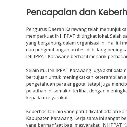
Pencapaian dan Keberh
Pengurus Daerah Karawang telah menunjukka
memperkuat INI IPPAT di tingkat lokal. Salah
yang bergabung dalam organisasi ini. Hal ini
dan pengembangan profesi di bidang peningka
INI IPPAT Karawang berhasil menarik perhatian
Selain itu, INI IPPAT Karawang juga aktif dal
bertujuan untuk meningkatkan keterampilan 
pengetahuan para anggota, tetapi juga mencipt
pelatihan ini semakin terlihat dengan meningk
kepada masyarakat.
Keberhasilan lain yang patut dicatat adalah ko
Kabupaten Karawang. Kerja sama ini sangat b
yang bermanfaat bagi masyarakat. INI IPPAT 