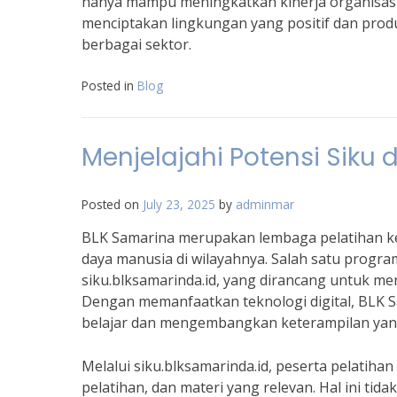
hanya mampu meningkatkan kinerja organisasi t
menciptakan lingkungan yang positif dan produ
berbagai sektor.
Posted in
Blog
Menjelajahi Potensi Siku 
Posted on
July 23, 2025
by
adminmar
BLK Samarina merupakan lembaga pelatihan 
daya manusia di wilayahnya. Salah satu progra
siku.blksamarinda.id, yang dirancang untuk me
Dengan memanfaatkan teknologi digital, BLK
belajar dan mengembangkan keterampilan yang 
Melalui siku.blksamarinda.id, peserta pelatih
pelatihan, dan materi yang relevan. Hal ini t