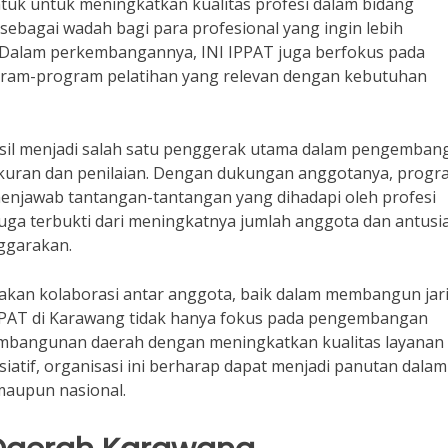
ntuk untuk meningkatkan kualitas profesi dalam bidang
 sebagai wadah bagi para profesional yang ingin lebih
 Dalam perkembangannya, INI IPPAT juga berfokus pada
gram-program pelatihan yang relevan dengan kebutuhan
asil menjadi salah satu penggerak utama dalam pengemban
kuran dan penilaian. Dengan dukungan anggotanya, progr
enjawab tantangan-tantangan yang dihadapi oleh profesi
juga terbukti dari meningkatnya jumlah anggota dan antus
nggarakan.
takan kolaborasi antar anggota, baik dalam membangun jar
IPPAT di Karawang tidak hanya fokus pada pengembangan
 pembangunan daerah dengan meningkatkan kualitas layanan
siatif, organisasi ini berharap dapat menjadi panutan dalam
 maupun nasional.