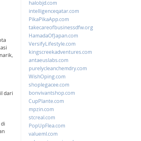
halobjd.com
intelligenceqatar.com
PikaPikaApp.com
takecareofbusinessdfw.org
HamadaOfJapan.com
ota
VersifyLifestyle.com
asi
kingscreekadventures.com
narik,
antaeuslabs.com
purelycleanchemdry.com
WishOping.com
shoplegacee.com
bonvivantshop.com
l dari
CupPlante.com
mpzin.com
stcreal.com
 di
PopUpFlea.com
an
valueml.com