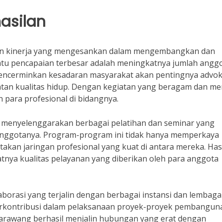
asilan
n kinerja yang mengesankan dalam mengembangkan dan
 satu pencapaian terbesar adalah meningkatnya jumlah angg
 mencerminkan kesadaran masyarakat akan pentingnya advok
tan kualitas hidup. Dengan kegiatan yang beragam dan me
 para profesional di bidangnya.
am menyelenggarakan berbagai pelatihan dan seminar yang
anggotanya. Program-program ini tidak hanya memperkaya
akan jaringan profesional yang kuat di antara mereka. Hasi
atnya kualitas pelayanan yang diberikan oleh para anggota
laborasi yang terjalin dengan berbagai instansi dan lembaga
erkontribusi dalam pelaksanaan proyek-proyek pembangun
Karawang berhasil menjalin hubungan yang erat dengan