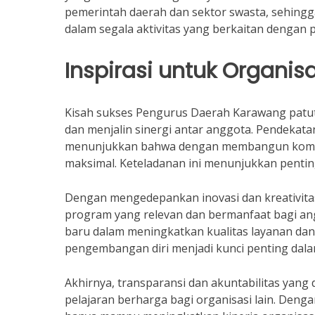
pemerintah daerah dan sektor swasta, sehingg
dalam segala aktivitas yang berkaitan dengan
Inspirasi untuk Organisa
Kisah sukses Pengurus Daerah Karawang patut
dan menjalin sinergi antar anggota. Pendekata
menunjukkan bahwa dengan membangun komunika
maksimal. Keteladanan ini menunjukkan pentin
Dengan mengedepankan inovasi dan kreativita
program yang relevan dan bermanfaat bagi angg
baru dalam meningkatkan kualitas layanan dan 
pengembangan diri menjadi kunci penting dala
Akhirnya, transparansi dan akuntabilitas yan
pelajaran berharga bagi organisasi lain. Den