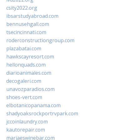
csity2022.org
ibsarstudyabroad.com
bennusehgall.com
tsecincinnati.com
roderconstructiongroup.com
plazabatai.com
hawkscayresort.com
hellonquads.com
diarioanimales.com
decogaleri.com
unavozparadios.com
shoes-vert.com
elbotanicopanama.com
shadyoaksrockportrvpark.com
jccoinlaundry.com
kautorepair.com
marjaeswinebar.com