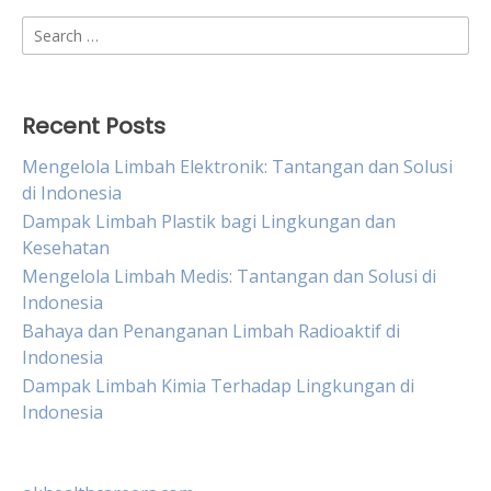
Search
for:
Recent Posts
Mengelola Limbah Elektronik: Tantangan dan Solusi
di Indonesia
Dampak Limbah Plastik bagi Lingkungan dan
Kesehatan
Mengelola Limbah Medis: Tantangan dan Solusi di
Indonesia
Bahaya dan Penanganan Limbah Radioaktif di
Indonesia
Dampak Limbah Kimia Terhadap Lingkungan di
Indonesia