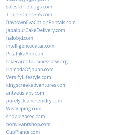
salesforceblogs.com
TrainGames365.com
BaytownEvaCationRentals.com
JabalpurCakeDelivery.com
halobjd.com
intelligenceqatar.com
PikaPikaApp.com
takecareofbusinessdfw.org
HamadaOfJapan.com
VersifyLifestyle.com
kingscreekadventures.com
antaeuslabs.com
purelycleanchemdry.com
WishOping.com
shoplegacee.com
bonvivantshop.com
CupPlante.com