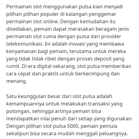
Permainan slot menggunakan pulsa kian menjadi
pilihan pilihan populer di kalangan penggemar
permainan slot online. Dengan kemudahan itu
disediakan, pemain dapat merasakan beragam jenis
permainan slot cuma dengan pulsa dari provider
telekomunikasi. Ini adalah inovasi yang membawa
kenyamanan bagi pemain, terutama untuk mereka
yang tidak tidak ribet dengan proses deposit yang
rumit. Di era digital sekarang, slot pulsa memberikan
cara cepat dan praktis untuk berkecimpung dan
menang.
Satu keunggulan besar dari slot pulsa adalah
kemampuannya untuk melakukan transaksi yang
potongan, sehingga artinya pemain bisa
mendapatkan nilai penuh dari setiap yang digunakan.
Dengan pilihan slot pulsa 5000, pemain pemula
sekalipun bisa secara mudah menggali peluangnya.