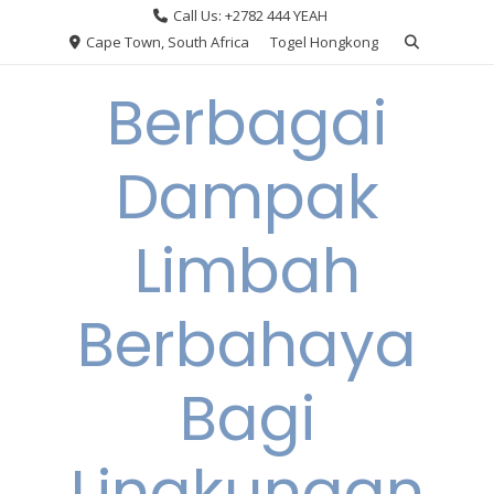
Skip
Call Us: +2782 444 YEAH
to
Cape Town, South Africa
Togel Hongkong
content
Berbagai
Dampak
Limbah
Berbahaya
Bagi
Lingkungan