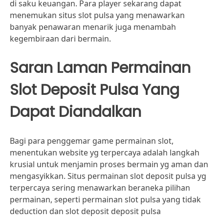
di saku keuangan. Para player sekarang dapat
menemukan situs slot pulsa yang menawarkan
banyak penawaran menarik juga menambah
kegembiraan dari bermain.
Saran Laman Permainan
Slot Deposit Pulsa Yang
Dapat Diandalkan
Bagi para penggemar game permainan slot,
menentukan website yg terpercaya adalah langkah
krusial untuk menjamin proses bermain yg aman dan
mengasyikkan. Situs permainan slot deposit pulsa yg
terpercaya sering menawarkan beraneka pilihan
permainan, seperti permainan slot pulsa yang tidak
deduction dan slot deposit deposit pulsa