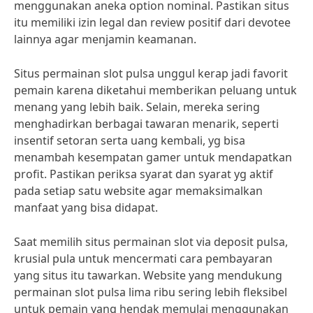
menggunakan aneka option nominal. Pastikan situs
itu memiliki izin legal dan review positif dari devotee
lainnya agar menjamin keamanan.
Situs permainan slot pulsa unggul kerap jadi favorit
pemain karena diketahui memberikan peluang untuk
menang yang lebih baik. Selain, mereka sering
menghadirkan berbagai tawaran menarik, seperti
insentif setoran serta uang kembali, yg bisa
menambah kesempatan gamer untuk mendapatkan
profit. Pastikan periksa syarat dan syarat yg aktif
pada setiap satu website agar memaksimalkan
manfaat yang bisa didapat.
Saat memilih situs permainan slot via deposit pulsa,
krusial pula untuk mencermati cara pembayaran
yang situs itu tawarkan. Website yang mendukung
permainan slot pulsa lima ribu sering lebih fleksibel
untuk pemain yang hendak memulai menggunakan