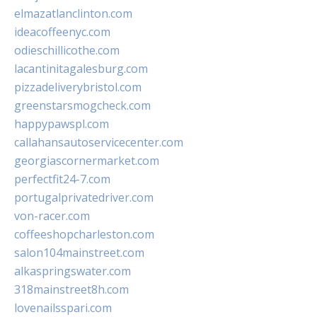
elmazatlanclinton.com
ideacoffeenyc.com
odieschillicothe.com
lacantinitagalesburg.com
pizzadeliverybristol.com
greenstarsmogcheck.com
happypawspl.com
callahansautoservicecenter.com
georgiascornermarket.com
perfectfit24-7.com
portugalprivatedriver.com
von-racer.com
coffeeshopcharleston.com
salon104mainstreet.com
alkaspringswater.com
318mainstreet8h.com
lovenailsspari.com