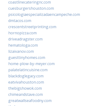
coastlinecateringnc.com
cuesburgershouston.com
psicologiaespecializadaencampeche.com
dmtacos.com
crescentstreetprinting.com
hornopizza.com
driveadragster.com
hematologa.com
lizaivanov.com
guesttinyhomes.com
home-plow-by-meyer.com
palatelatincuisine.com
blackdoglegacy.com
eatvivahouston.com
thebigshowok.com
chimeandstave.com
greatwallseafoodny.com