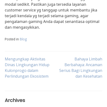
modal sedikit. Pastikan juga tersedia layanan
customer service yg tanggap untuk membantu jika
terjadi kendala yg terjadi selama gaming, agar
pengalaman gaming Anda dapat senantiasa optimal
dan mengasyikkan.
Posted in
Blog
Post
Mengungkap Aktivitas
Bahaya Limbah
Dinas Lingkungan Hidup
Berbahaya: Ancaman
Kulonprogo dalam
Serius Bagi Lingkungan
navigation
Perlindungan Ekosistem
dan Kesehatan
Archives