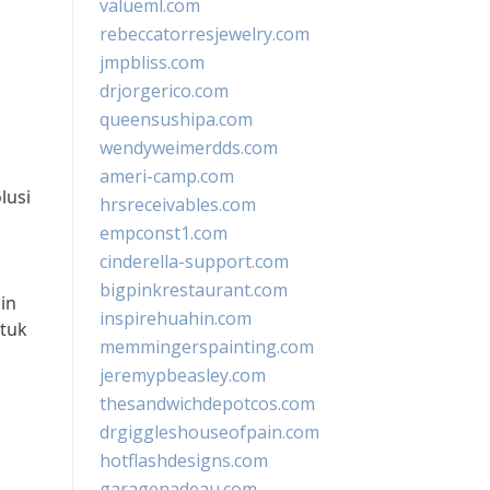
valueml.com
rebeccatorresjewelry.com
jmpbliss.com
drjorgerico.com
queensushipa.com
wendyweimerdds.com
ameri-camp.com
lusi
hrsreceivables.com
empconst1.com
cinderella-support.com
bigpinkrestaurant.com
in
inspirehuahin.com
ntuk
memmingerspainting.com
jeremypbeasley.com
thesandwichdepotcos.com
drgiggleshouseofpain.com
hotflashdesigns.com
garagenadeau.com