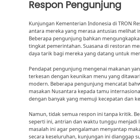
Respon Pengunjung
Kunjungan Kementerian Indonesia di TRON Res
antara mereka yang merasa antusias melihat int
Beberapa pengunjung bahkan mengungkapkan r
tingkat pemerintahan. Suasana di restoran m
daya tarik bagi mereka yang datang untuk me
Pendapat pengunjung mengenai makanan yang d
terkesan dengan keunikan menu yang ditawar
modern. Beberapa pengunjung mencatat bahw
masakan Nusantara kepada tamu internasional
dengan banyak yang memuji kecepatan dan ke
Namun, tidak semua respon ini tanpa kritik.
seperti ini, antrian dan waktu tunggu menjadi
masalah ini agar pengalaman menyantap mak
secara keseluruhan, kunjungan ini dianggap s