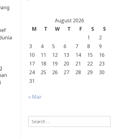
yang
August 2026
M
T
W
T
F
S
S
hef
dunia
1
2
3
4
5
6
7
8
9
10
11
12
13
14
15
16
17
18
19
20
21
22
23
g
24
25
26
27
28
29
30
han
31
i
« Mar
Search
for: