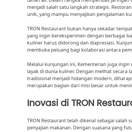
tanah air. Dalam rangka memperluas jaringan
menjadi salah satu langkah strategis. Resto
unik, yang mampu menyajikan pengalaman kul
TRON Restaurant bukan hanya sekadar tempat m
yang ingin bereksperimen dengan berbagai ba
kuliner harus didorong dan diapresiasi. Kunju
membuka peluang bagi kolaborasi antara peme
Melalui kunjungan ini, Kementerian juga ing
layak di dunia kuliner. Dengan melihat seca
tradisional menjadi hidangan modern, diharapk
merupakan bagian dari misi besar untuk mening
Inovasi di TRON Restaur
TRON Restaurant telah dikenal sebagai salah
penyajian makanan. Dengan suasana yang futur