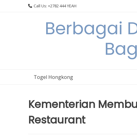
Skip
Call Us: +2782 444 YEAH
to
content
Berbagai 
Bag
Togel Hongkong
Kementerian Membur
Restaurant