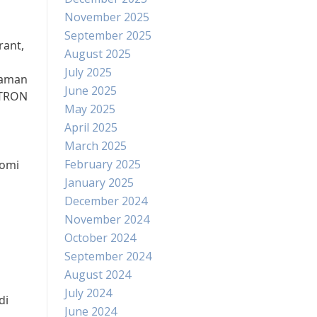
November 2025
September 2025
rant,
August 2025
July 2025
laman
June 2025
 TRON
May 2025
April 2025
March 2025
February 2025
nomi
January 2025
December 2024
November 2024
October 2024
September 2024
August 2024
July 2024
di
June 2024