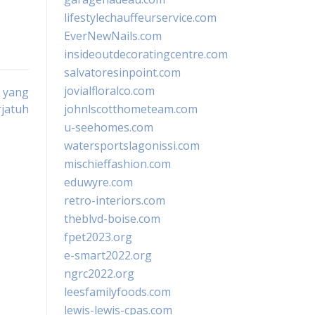
lifestylechauffeurservice.com
EverNewNails.com
insideoutdecoratingcentre.com
salvatoresinpoint.com
jovialfloralco.com
t yang
jatuh
johnlscotthometeam.com
u-seehomes.com
watersportslagonissi.com
mischieffashion.com
eduwyre.com
retro-interiors.com
theblvd-boise.com
fpet2023.org
e-smart2022.org
ngrc2022.org
leesfamilyfoods.com
lewis-lewis-cpas.com