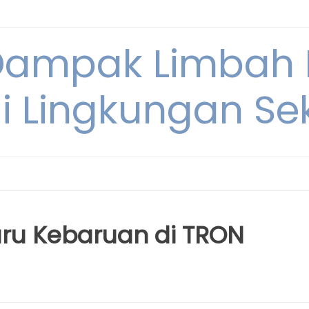
Dampak Limbah
i Lingkungan Sek
u Kebaruan di TRON