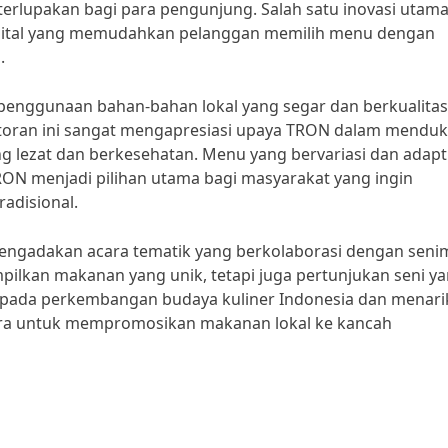
erlupakan bagi para pengunjung. Salah satu inovasi utam
igital yang memudahkan pelanggan memilih menu dengan
.
penggunaan bahan-bahan lokal yang segar dan berkualitas
toran ini sangat mengapresiasi upaya TRON dalam mendu
g lezat dan berkesehatan. Menu yang bervariasi dan adapt
N menjadi pilihan utama bagi masyarakat yang ingin
adisional.
 mengadakan acara tematik yang berkolaborasi dengan sen
mpilkan makanan yang unik, tetapi juga pertunjukan seni y
i pada perkembangan budaya kuliner Indonesia dan menari
cara untuk mempromosikan makanan lokal ke kancah