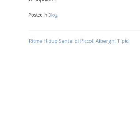
Posted in
Blog
Post
Ritme Hidup Santai di Piccoli Alberghi Tipici
navigation