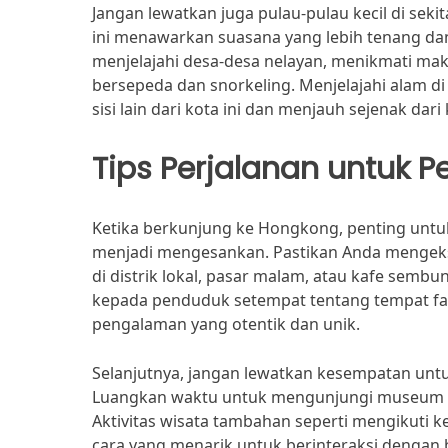
Jangan lewatkan juga pulau-pulau kecil di sek
ini menawarkan suasana yang lebih tenang da
menjelajahi desa-desa nelayan, menikmati maka
bersepeda dan snorkeling. Menjelajahi alam d
sisi lain dari kota ini dan menjauh sejenak dar
Tips Perjalanan untuk 
Ketika berkunjung ke Hongkong, penting unt
menjadi mengesankan. Pastikan Anda mengeksplo
di distrik lokal, pasar malam, atau kafe semb
kepada penduduk setempat tentang tempat fav
pengalaman yang otentik dan unik.
Selanjutnya, jangan lewatkan kesempatan untu
Luangkan waktu untuk mengunjungi museum kec
Aktivitas wisata tambahan seperti mengikuti 
cara yang menarik untuk berinteraksi dengan