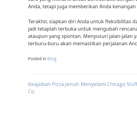
Anda, tetapi juga memberikan Anda kenangan 
Terakhir, siapkan diri Anda untuk fleksibilitas
jadi tetaplah terbuka untuk mengubah rencan
ataupun yang spontan. Menyusuri jalan-jalan
terburu-buru akan memastikan perjalanan Anda 
Posted in
Blog
Post
Keajaiban Pizza Jenuh: Menyelami Chicago Stuf
Co.
navigation