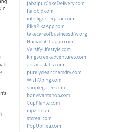
ang
JabalpurCakeDelivery.com
kin
halobjd.com
intelligenceqatar.com
PikaPikaApp.com
takecareofbusinessdfw.org
HamadaOfJapan.com
VersifyLifestyle.com
kingscreekadventures.com
i,
ati
antaeuslabs.com
a,
purelycleanchemdry.com
WishOping.com
shoplegacee.com
n’s
bonvivantshop.com
,
CupPlante.com
mpzin.com
i
stcreal.com
PopUpFlea.com