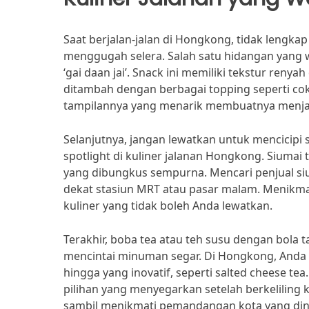
Saat berjalan-jalan di Hongkong, tidak lengka
menggugah selera. Salah satu hidangan yang w
‘gai daan jai’. Snack ini memiliki tekstur renya
ditambah dengan berbagai topping seperti cok
tampilannya yang menarik membuatnya menjadi
Selanjutnya, jangan lewatkan untuk mencicipi
spotlight di kuliner jalanan Hongkong. Siumai
yang dibungkus sempurna. Mencari penjual si
dekat stasiun MRT atau pasar malam. Menikm
kuliner yang tidak boleh Anda lewatkan.
Terakhir, boba tea atau teh susu dengan bola 
mencintai minuman segar. Di Hongkong, Anda 
hingga yang inovatif, seperti salted cheese t
pilihan yang menyegarkan setelah berkeliling 
sambil menikmati pemandangan kota yang din