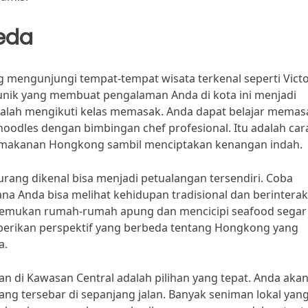
eda
g mengunjungi tempat-tempat wisata terkenal seperti Victo
 unik yang membuat pengalaman Anda di kota ini menjadi
dalah mengikuti kelas memasak. Anda dapat belajar memas
 noodles dengan bimbingan chef profesional. Itu adalah car
makanan Hongkong sambil menciptakan kenangan indah.
urang dikenal bisa menjadi petualangan tersendiri. Coba
ana Anda bisa melihat kehidupan tradisional dan berinterak
enemukan rumah-rumah apung dan mencicipi seafood segar
berikan perspektif yang berbeda tentang Hongkong yang
a.
anan di Kawasan Central adalah pilihan yang tepat. Anda aka
yang tersebar di sepanjang jalan. Banyak seniman lokal yan