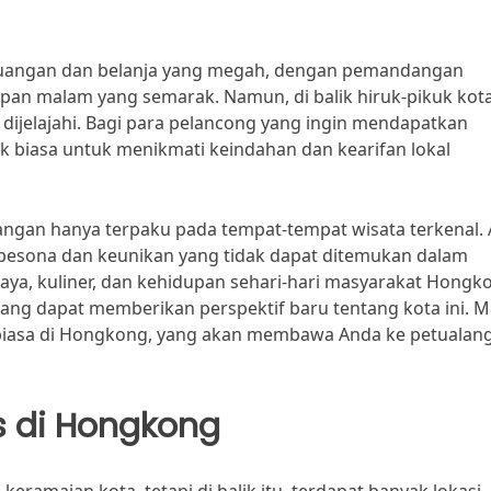
keuangan dan belanja yang megah, dengan pemandangan
an malam yang semarak. Namun, di balik hiruk-pikuk kota 
k dijelajahi. Bagi para pelancong yang ingin mendapatkan
k biasa untuk menikmati keindahan dan kearifan lokal
angan hanya terpaku pada tempat-tempat wisata terkenal.
pesona dan keunikan yang tidak dapat ditemukan dalam
ya, kuliner, dan kehidupan sehari-hari masyarakat Hongk
g dapat memberikan perspektif baru tentang kota ini. M
ak biasa di Hongkong, yang akan membawa Anda ke petualan
 di Hongkong