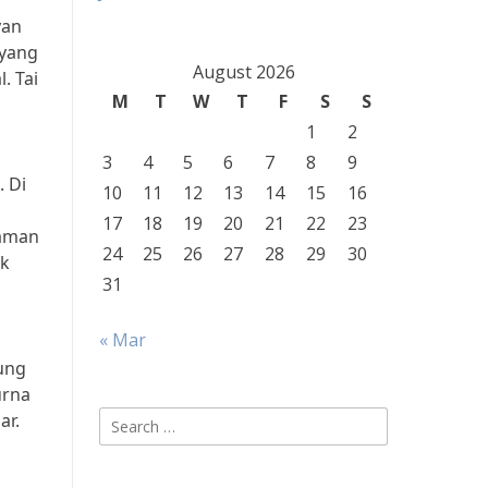
yan
 yang
August 2026
. Tai
M
T
W
T
F
S
S
1
2
3
4
5
6
7
8
9
 Di
10
11
12
13
14
15
16
17
18
19
20
21
22
23
laman
24
25
26
27
28
29
30
uk
31
« Mar
ung
urna
Search
ar.
for: