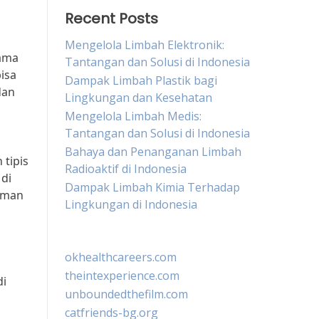
Recent Posts
Mengelola Limbah Elektronik:
nama
Tantangan dan Solusi di Indonesia
bisa
Dampak Limbah Plastik bagi
dan
Lingkungan dan Kesehatan
Mengelola Limbah Medis:
Tantangan dan Solusi di Indonesia
Bahaya dan Penanganan Limbah
 tipis
Radioaktif di Indonesia
di
Dampak Limbah Kimia Terhadap
aman
Lingkungan di Indonesia
okhealthcareers.com
theintexperience.com
di
unboundedthefilm.com
catfriends-bg.org