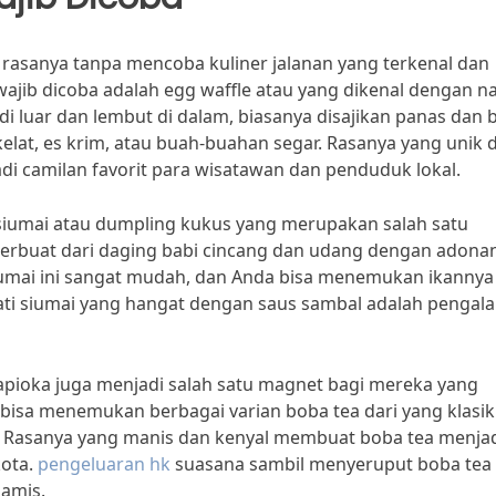
p rasanya tanpa mencoba kuliner jalanan yang terkenal dan
ajib dicoba adalah egg waffle atau yang dikenal dengan 
h di luar dan lembut di dalam, biasanya disajikan panas dan 
elat, es krim, atau buah-buahan segar. Rasanya yang unik 
 camilan favorit para wisatawan dan penduduk lokal.
 siumai atau dumpling kukus yang merupakan salah satu
 terbuat dari daging babi cincang dan udang dengan adonan
umai ini sangat mudah, dan Anda bisa menemukan ikannya 
ati siumai yang hangat dengan saus sambal adalah pengal
tapioka juga menjadi salah satu magnet bagi mereka yang
bisa menemukan berbagai varian boba tea dari yang klasik
ea. Rasanya yang manis dan kenyal membuat boba tea menja
kota.
pengeluaran hk
suasana sambil menyeruput boba tea
amis.