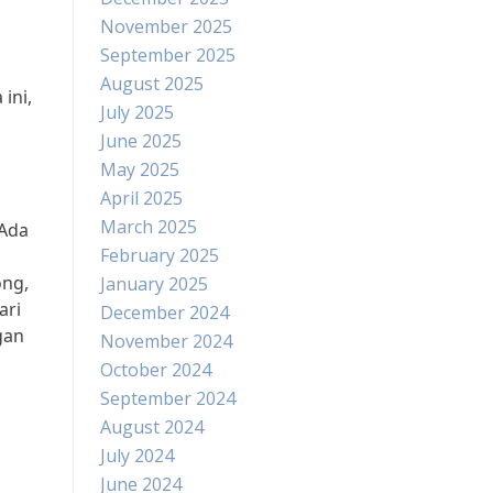
November 2025
September 2025
August 2025
ini,
July 2025
June 2025
May 2025
April 2025
March 2025
 Ada
February 2025
ong,
January 2025
ari
December 2024
gan
November 2024
October 2024
September 2024
August 2024
July 2024
June 2024