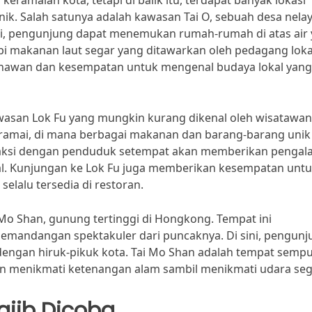
ramaian kota, tetapi di balik itu, terdapat banyak lokasi
. Salah satunya adalah kawasan Tai O, sebuah desa nela
 sini, pengunjung dapat menemukan rumah-rumah di atas air
pi makanan laut segar yang ditawarkan oleh pedagang lokal
wan dan kesempatan untuk mengenal budaya lokal yang
wasan Lok Fu yang mungkin kurang dikenal oleh wisatawan.
 ramai, di mana berbagai makanan dan barang-barang unik
teraksi dengan penduduk setempat akan memberikan penga
al. Kunjungan ke Lok Fu juga memberikan kesempatan unt
elalu tersedia di restoran.
i Mo Shan, gunung tertinggi di Hongkong. Tempat ini
emandangan spektakuler dari puncaknya. Di sini, pengunj
dengan hiruk-pikuk kota. Tai Mo Shan adalah tempat semp
dan menikmati ketenangan alam sambil menikmati udara seg
ajib Dicoba