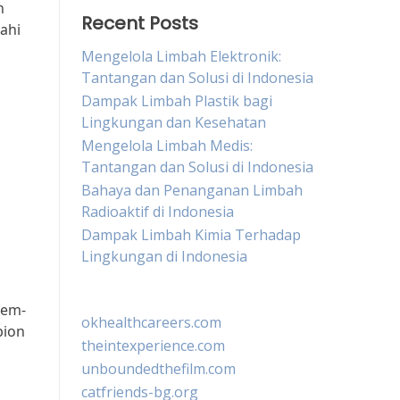
n
Recent Posts
ahi
Mengelola Limbah Elektronik:
Tantangan dan Solusi di Indonesia
Dampak Limbah Plastik bagi
Lingkungan dan Kesehatan
Mengelola Limbah Medis:
Tantangan dan Solusi di Indonesia
Bahaya dan Penanganan Limbah
Radioaktif di Indonesia
Dampak Limbah Kimia Terhadap
Lingkungan di Indonesia
tem-
okhealthcareers.com
bion
theintexperience.com
unboundedthefilm.com
catfriends-bg.org