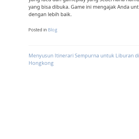
yang bisa dibuka. Game ini mengajak Anda un
dengan lebih baik.
Posted in
Blog
Post
Menyusun Itinerari Sempurna untuk Liburan di
Hongkong
navigation