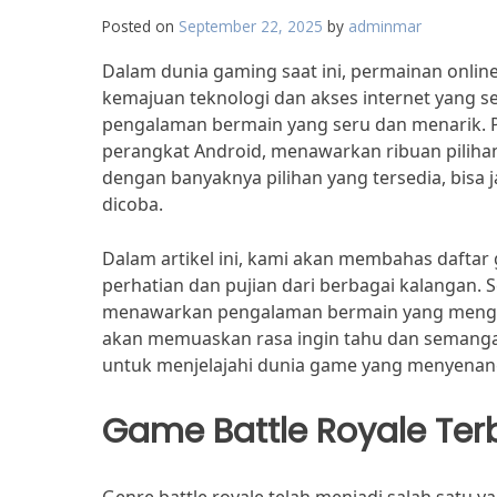
Posted on
September 22, 2025
by
adminmar
Dalam dunia gaming saat ini, permainan onli
kemajuan teknologi dan akses internet yang 
pengalaman bermain yang seru dan menarik. Pla
perangkat Android, menawarkan ribuan pilih
dengan banyaknya pilihan yang tersedia, bisa
dicoba.
Dalam artikel ini, kami akan membahas daftar
perhatian dan pujian dari berbagai kalangan. S
menawarkan pengalaman bermain yang mengasy
akan memuaskan rasa ingin tahu dan semangat k
untuk menjelajahi dunia game yang menyenan
Game Battle Royale Ter