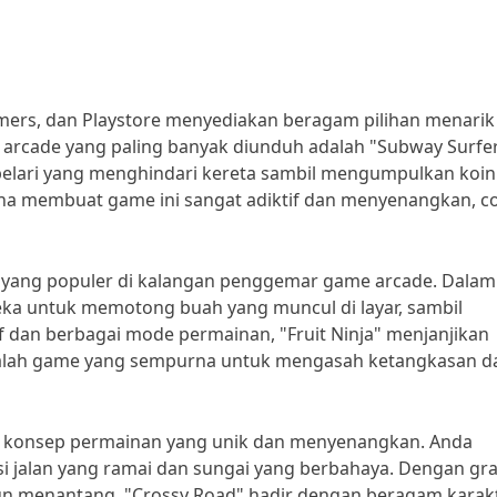
amers, dan Playstore menyediakan beragam pilihan menarik
 arcade yang paling banyak diunduh adalah "Subway Surfer
pelari yang menghindari kereta sambil mengumpulkan koin
na membuat game ini sangat adiktif dan menyenangkan, c
han yang populer di kalangan penggemar game arcade. Dalam
ka untuk memotong buah yang muncul di layar, sambil
f dan berbagai mode permainan, "Fruit Ninja" menjanjikan
dalah game yang sempurna untuk mengasah ketangkasan d
n konsep permainan yang unik dan menyenangkan. Anda
 jalan yang ramai dan sungai yang berbahaya. Dengan gra
n menantang, "Crossy Road" hadir dengan beragam karak