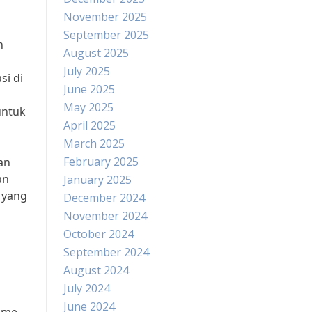
November 2025
September 2025
n
August 2025
July 2025
si di
June 2025
May 2025
untuk
April 2025
March 2025
February 2025
an
an
January 2025
 yang
December 2024
November 2024
October 2024
September 2024
August 2024
July 2024
June 2024