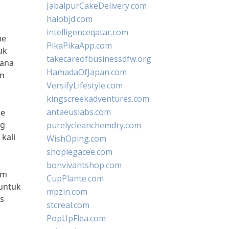
JabalpurCakeDelivery.com
halobjd.com
intelligenceqatar.com
me
PikaPikaApp.com
uk
takecareofbusinessdfw.org
hana
HamadaOfJapan.com
an
VersifyLifestyle.com
kingscreekadventures.com
antaeuslabs.com
me
ng
purelycleanchemdry.com
kali
WishOping.com
shoplegacee.com
bonvivantshop.com
am
CupPlante.com
untuk
mpzin.com
s
stcreal.com
PopUpFlea.com