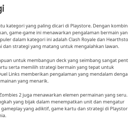
i
tu kategori yang paling dicari di Playstore. Dengan kombin
akan, game-game ini menawarkan pengalaman bermain ya
ler dalam kategori ini adalah Clash Royale dan Hearthsto
 dan strategi yang matang untuk mengalahkan lawan.
mpuan untuk membangun deck yang seimbang sangat pent
tu serta memilih strategi bermain yang tepat untuk
Duel Links memberikan pengalaman yang mendalam deng
ermainan yang menarik.
vs Zombies 2 juga menawarkan elemen permainan yang seru.
angkah yang bijak dalam menempatkan unit dan mengatur
ameplay yang adiktif, game kartu dan strategi di Playsto
ia.