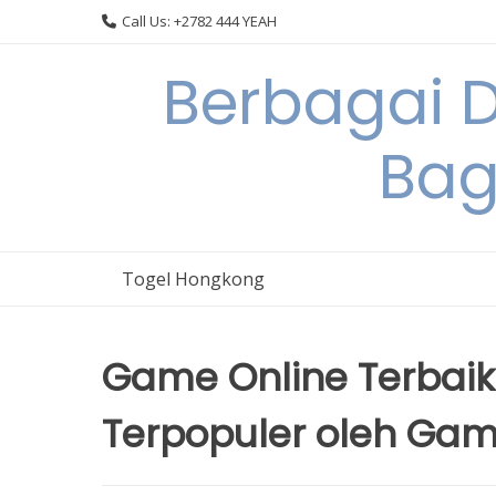
Skip
Call Us: +2782 444 YEAH
to
content
Berbagai 
Bag
Togel Hongkong
Game Online Terbaik d
Terpopuler oleh Gam