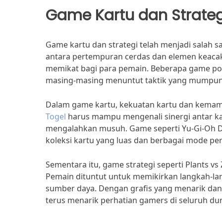
Game Kartu dan Strateg
Game kartu dan strategi telah menjadi salah sa
antara pertempuran cerdas dan elemen keac
memikat bagi para pemain. Beberapa game popu
masing-masing menuntut taktik yang mumpuni
Dalam game kartu, kekuatan kartu dan kema
Togel
harus mampu mengenali sinergi antar kar
mengalahkan musuh. Game seperti Yu-Gi-Oh 
koleksi kartu yang luas dan berbagai mode p
Sementara itu, game strategi seperti Plants 
Pemain dituntut untuk memikirkan langkah-l
sumber daya. Dengan grafis yang menarik dan g
terus menarik perhatian gamers di seluruh dun