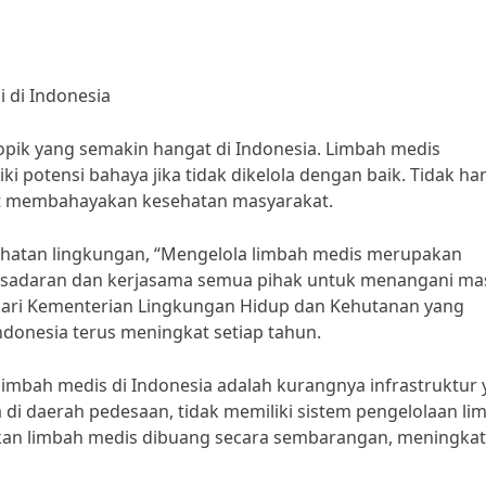
 di Indonesia
opik yang semakin hangat di Indonesia. Limbah medis
i potensi bahaya jika tidak dikelola dengan baik. Tidak ha
at membahayakan kesehatan masyarakat.
sehatan lingkungan, “Mengelola limbah medis merupakan
kesadaran dan kerjasama semua pihak untuk menangani ma
ata dari Kementerian Lingkungan Hidup dan Kehutanan yang
donesia terus meningkat setiap tahun.
imbah medis di Indonesia adalah kurangnya infrastruktur
 di daerah pedesaan, tidak memiliki sistem pengelolaan li
kan limbah medis dibuang secara sembarangan, meningka