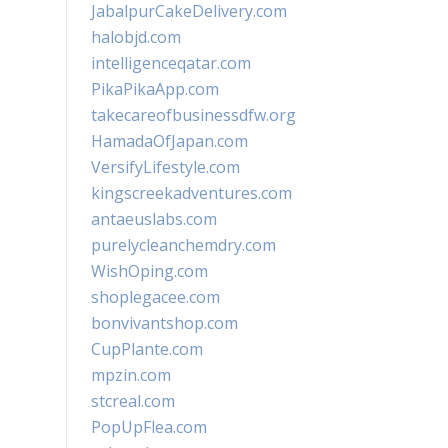
JabalpurCakeDelivery.com
halobjd.com
intelligenceqatar.com
PikaPikaApp.com
takecareofbusinessdfw.org
HamadaOfJapan.com
VersifyLifestyle.com
kingscreekadventures.com
antaeuslabs.com
purelycleanchemdry.com
WishOping.com
shoplegacee.com
bonvivantshop.com
CupPlante.com
mpzin.com
stcreal.com
PopUpFlea.com