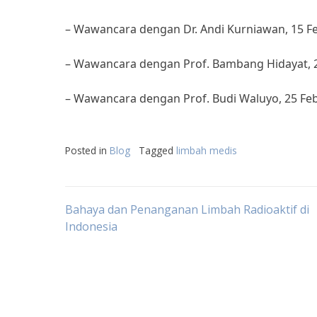
– Wawancara dengan Dr. Andi Kurniawan, 15 Fe
– Wawancara dengan Prof. Bambang Hidayat, 2
– Wawancara dengan Prof. Budi Waluyo, 25 Feb
Posted in
Blog
Tagged
limbah medis
Post
Bahaya dan Penanganan Limbah Radioaktif di
Indonesia
navigation