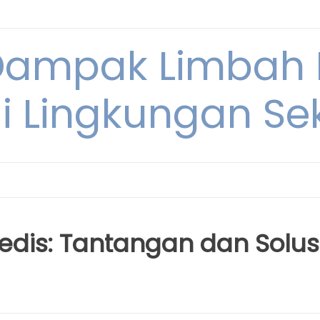
Dampak Limbah
i Lingkungan Sek
dis: Tantangan dan Solus