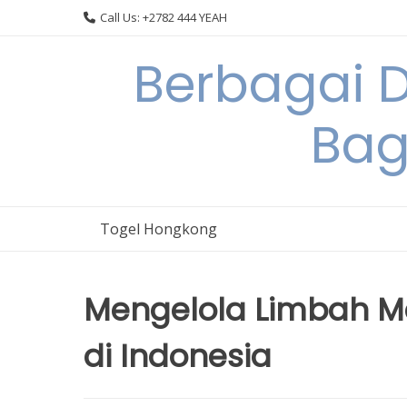
Skip
Call Us: +2782 444 YEAH
to
content
Berbagai 
Bag
Togel Hongkong
Mengelola Limbah Me
di Indonesia