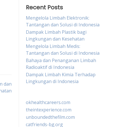
Recent Posts
Mengelola Limbah Elektronik:
Tantangan dan Solusi di Indonesia
Dampak Limbah Plastik bagi
Lingkungan dan Kesehatan
Mengelola Limbah Medis:
Tantangan dan Solusi di Indonesia
Bahaya dan Penanganan Limbah
Radioaktif di Indonesia
Dampak Limbah Kimia Terhadap
Lingkungan di Indonesia
n dan
hatan
okhealthcareers.com
theintexperience.com
unboundedthefilm.com
catfriends-bg.org