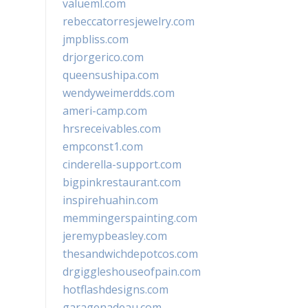
valueml.com
rebeccatorresjewelry.com
jmpbliss.com
drjorgerico.com
queensushipa.com
wendyweimerdds.com
ameri-camp.com
hrsreceivables.com
empconst1.com
cinderella-support.com
bigpinkrestaurant.com
inspirehuahin.com
memmingerspainting.com
jeremypbeasley.com
thesandwichdepotcos.com
drgiggleshouseofpain.com
hotflashdesigns.com
garagenadeau.com