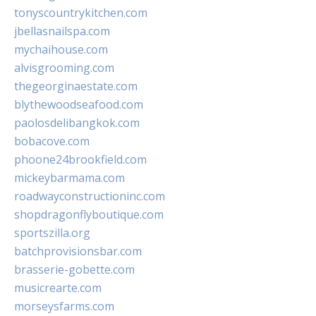
tonyscountrykitchen.com
jbellasnailspa.com
mychaihouse.com
alvisgrooming.com
thegeorginaestate.com
blythewoodseafood.com
paolosdelibangkok.com
bobacove.com
phoone24brookfield.com
mickeybarmama.com
roadwayconstructioninc.com
shopdragonflyboutique.com
sportszilla.org
batchprovisionsbar.com
brasserie-gobette.com
musicrearte.com
morseysfarms.com