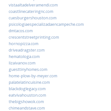
vistaaltadelveramendi.com
coastlinecateringnc.com
cuesburgershouston.com
psicologiaespecializadaencampeche.com
dmtacos.com
crescentstreetprinting.com
hornopizza.com
driveadragster.com
hematologa.com
lizaivanov.com
guesttinyhomes.com
home-plow-by-meyer.com
palatelatincuisine.com
blackdoglegacy.com
eatvivahouston.com
thebigshowok.com
chimeandstave.com