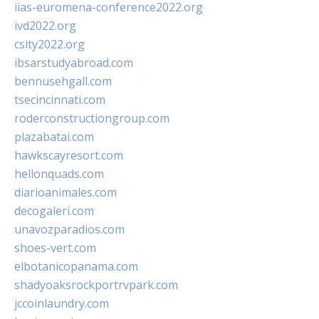
iias-euromena-conference2022.org
ivd2022.org
csity2022.org
ibsarstudyabroad.com
bennusehgall.com
tsecincinnati.com
roderconstructiongroup.com
plazabatai.com
hawkscayresort.com
hellonquads.com
diarioanimales.com
decogaleri.com
unavozparadios.com
shoes-vert.com
elbotanicopanama.com
shadyoaksrockportrvpark.com
jccoinlaundry.com