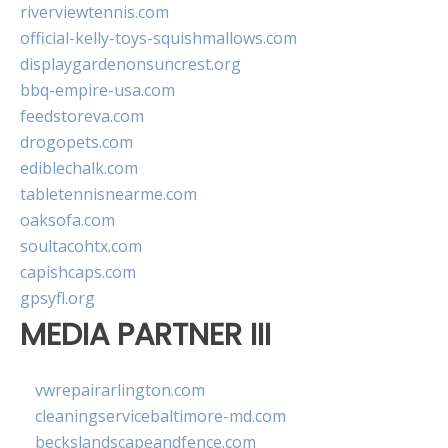
riverviewtennis.com
official-kelly-toys-squishmallows.com
displaygardenonsuncrest.org
bbq-empire-usa.com
feedstoreva.com
drogopets.com
ediblechalk.com
tabletennisnearme.com
oaksofa.com
soultacohtx.com
capishcaps.com
gpsyfl.org
MEDIA PARTNER III
vwrepairarlington.com
cleaningservicebaltimore-md.com
beckslandscapeandfence.com