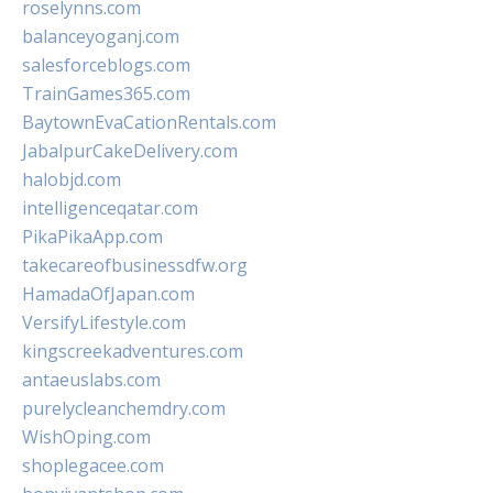
roselynns.com
balanceyoganj.com
salesforceblogs.com
TrainGames365.com
BaytownEvaCationRentals.com
JabalpurCakeDelivery.com
halobjd.com
intelligenceqatar.com
PikaPikaApp.com
takecareofbusinessdfw.org
HamadaOfJapan.com
VersifyLifestyle.com
kingscreekadventures.com
antaeuslabs.com
purelycleanchemdry.com
WishOping.com
shoplegacee.com