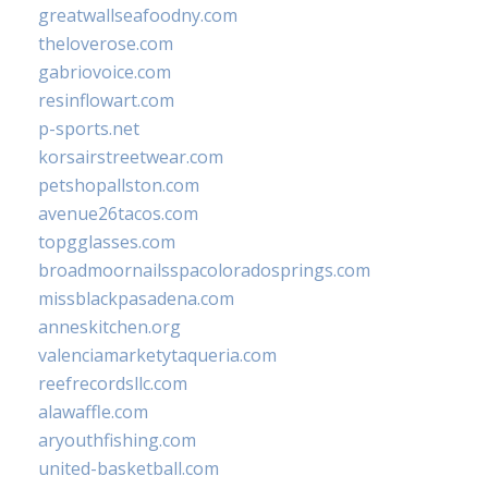
greatwallseafoodny.com
theloverose.com
gabriovoice.com
resinflowart.com
p-sports.net
korsairstreetwear.com
petshopallston.com
avenue26tacos.com
topgglasses.com
broadmoornailsspacoloradosprings.com
missblackpasadena.com
anneskitchen.org
valenciamarketytaqueria.com
reefrecordsllc.com
alawaffle.com
aryouthfishing.com
united-basketball.com