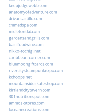
keepjudgewebb.com
anatomyofadventure.com
drivancastillo.com
cmmedspa.com
midletontkd.com
gardensandgrills.com
basilfoodwine.com
nikko-tochigi.net
caribbean-corner.com
bluemoongiftcards.com
rivercitysteampunkexpo.com
kchoops.net
mountainsideskateshop.com
kirtlandcitytavern.com
301nutritionspot.com
ammos-stores.com
loceanecreations.com