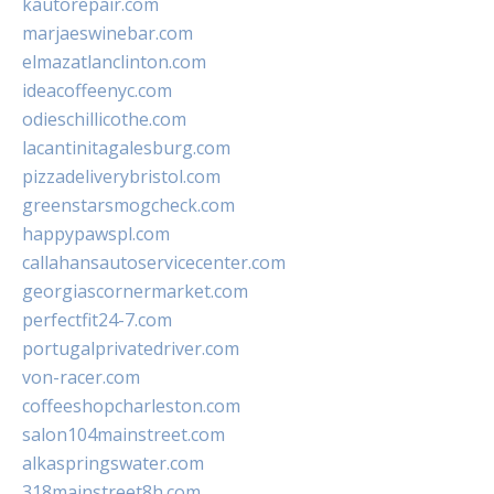
kautorepair.com
marjaeswinebar.com
elmazatlanclinton.com
ideacoffeenyc.com
odieschillicothe.com
lacantinitagalesburg.com
pizzadeliverybristol.com
greenstarsmogcheck.com
happypawspl.com
callahansautoservicecenter.com
georgiascornermarket.com
perfectfit24-7.com
portugalprivatedriver.com
von-racer.com
coffeeshopcharleston.com
salon104mainstreet.com
alkaspringswater.com
318mainstreet8h.com