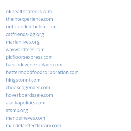
okhealthcareers.com
theintexperience.com
unboundedthefilm.com
catfriends-bg.org
marianlives.org
waywardtees.com
pidfloorsexpress.com
bancodevenezuelaen.com
bettermoodfoodcorporation.com
hingstonnt.com
chooseagender.com
hoverboardssale.com
alaskapolitics.com
stsmp.org
manoelneves.com
mandelaeffectlibrary.com