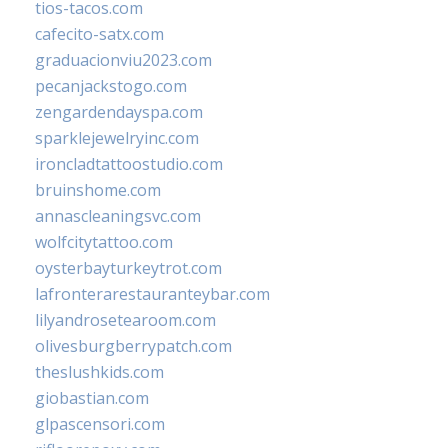
tios-tacos.com
cafecito-satx.com
graduacionviu2023.com
pecanjackstogo.com
zengardendayspa.com
sparklejewelryinc.com
ironcladtattoostudio.com
bruinshome.com
annascleaningsvc.com
wolfcitytattoo.com
oysterbayturkeytrot.com
lafronterarestauranteybar.com
lilyandrosetearoom.com
olivesburgberrypatch.com
theslushkids.com
giobastian.com
glpascensori.com