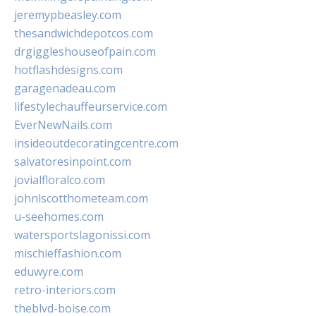
jeremypbeasley.com
thesandwichdepotcos.com
drgiggleshouseofpain.com
hotflashdesigns.com
garagenadeau.com
lifestylechauffeurservice.com
EverNewNails.com
insideoutdecoratingcentre.com
salvatoresinpoint.com
jovialfloralco.com
johnlscotthometeam.com
u-seehomes.com
watersportslagonissi.com
mischieffashion.com
eduwyre.com
retro-interiors.com
theblvd-boise.com