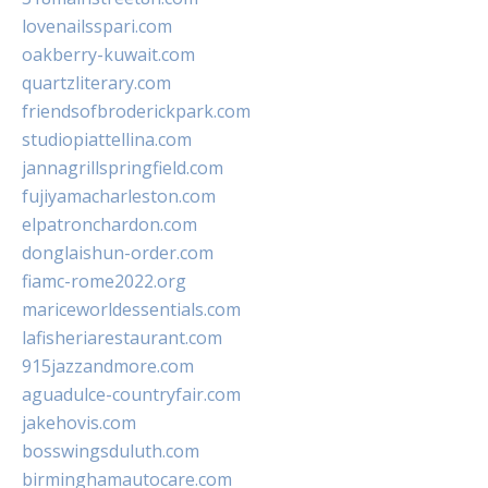
lovenailsspari.com
oakberry-kuwait.com
quartzliterary.com
friendsofbroderickpark.com
studiopiattellina.com
jannagrillspringfield.com
fujiyamacharleston.com
elpatronchardon.com
donglaishun-order.com
fiamc-rome2022.org
mariceworldessentials.com
lafisheriarestaurant.com
915jazzandmore.com
aguadulce-countryfair.com
jakehovis.com
bosswingsduluth.com
birminghamautocare.com