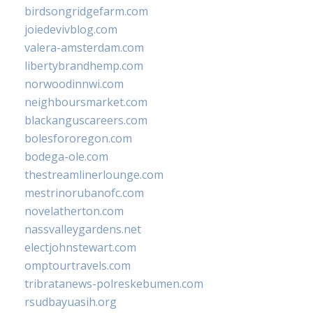
birdsongridgefarm.com
joiedevivblog.com
valera-amsterdam.com
libertybrandhemp.com
norwoodinnwi.com
neighboursmarket.com
blackanguscareers.com
bolesfororegon.com
bodega-ole.com
thestreamlinerlounge.com
mestrinorubanofc.com
novelatherton.com
nassvalleygardens.net
electjohnstewart.com
omptourtravels.com
tribratanews-polreskebumen.com
rsudbayuasih.org