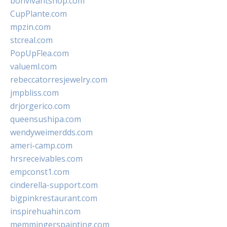
bonvivantshop.com
CupPlante.com
mpzin.com
stcreal.com
PopUpFlea.com
valueml.com
rebeccatorresjewelry.com
jmpbliss.com
drjorgerico.com
queensushipa.com
wendyweimerdds.com
ameri-camp.com
hrsreceivables.com
empconst1.com
cinderella-support.com
bigpinkrestaurant.com
inspirehuahin.com
memmingerspainting.com