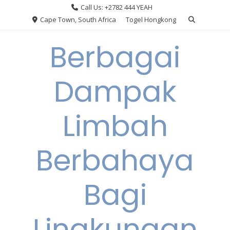
Skip
Call Us: +2782 444 YEAH
to
Cape Town, South Africa
Togel Hongkong
content
Berbagai
Dampak
Limbah
Berbahaya
Bagi
Lingkungan