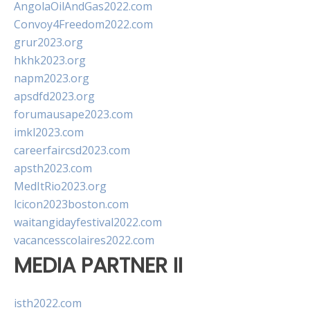
AngolaOilAndGas2022.com
Convoy4Freedom2022.com
grur2023.org
hkhk2023.org
napm2023.org
apsdfd2023.org
forumausape2023.com
imkl2023.com
careerfaircsd2023.com
apsth2023.com
MedItRio2023.org
lcicon2023boston.com
waitangidayfestival2022.com
vacancesscolaires2022.com
MEDIA PARTNER II
isth2022.com