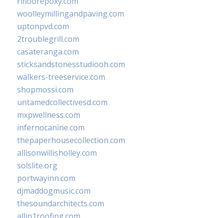
rifloorepoxy.com
woolleymillingandpaving.com
uptonpvd.com
2troublegrill.com
casateranga.com
sticksandstonesstudiooh.com
walkers-treeservice.com
shopmossi.com
untamedcollectivesd.com
mxpwellness.com
infernocanine.com
thepaperhousecollection.com
allisonwillisholley.com
solslite.org
portwayinn.com
djmaddogmusic.com
thesoundarchitects.com
allin1roofing.com