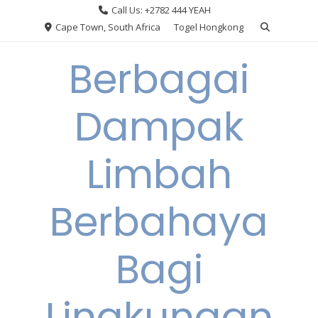
Skip
Call Us: +2782 444 YEAH
to
Cape Town, South Africa
Togel Hongkong
content
Berbagai
Dampak
Limbah
Berbahaya
Bagi
Lingkungan