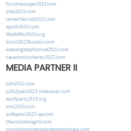
forumausape2023.com
imkl2023.com
careerfaircsd2023.com
apsth2023.com
MedItRio2023.org
lcicon2023boston.com
waitangidayfestival2022.com
vacancesscolaires2022.com
MEDIA PARTNER II
isth2022.com
p2b2pabi2023-makassar.com
wocfparis2023.org
sinc2023.com
scdlqatar2022-qa.com
thecolumbiagrill.com
provisionscheeseandwineshoppe.com