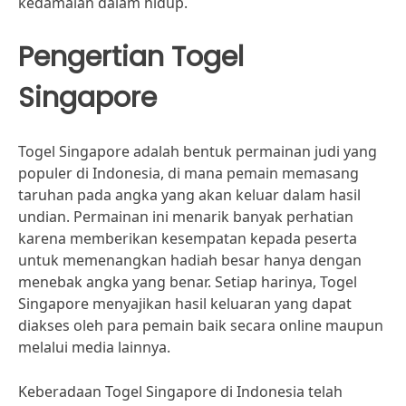
kedamaian dalam hidup.
Pengertian Togel
Singapore
Togel Singapore adalah bentuk permainan judi yang
populer di Indonesia, di mana pemain memasang
taruhan pada angka yang akan keluar dalam hasil
undian. Permainan ini menarik banyak perhatian
karena memberikan kesempatan kepada peserta
untuk memenangkan hadiah besar hanya dengan
menebak angka yang benar. Setiap harinya, Togel
Singapore menyajikan hasil keluaran yang dapat
diakses oleh para pemain baik secara online maupun
melalui media lainnya.
Keberadaan Togel Singapore di Indonesia telah