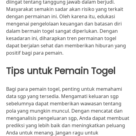
diingat tentang tanggung jawab dalam berjudi.
Masyarakat semakin sadar akan risiko yang terkait
dengan permainan ini. Oleh karena itu, edukasi
mengenai pengelolaan keuangan dan batasan diri
dalam bermain togel sangat diperlukan. Dengan
kesadaran ini, diharapkan tren permainan togel
dapat berjalan sehat dan memberikan hiburan yang
positif bagi para pemain.
Tips untuk Pemain Togel
Bagi para pemain togel, penting untuk memahami
data sgp yang tersedia. Mengamati keluaran sgp
sebelumnya dapat memberikan wawasan tentang
pola yang mungkin muncul. Dengan mencatat dan
menganalisis pengeluaran sgp, Anda dapat membuat
prediksi yang lebih baik dan meningkatkan peluang
Anda untuk menang. Jangan ragu untuk