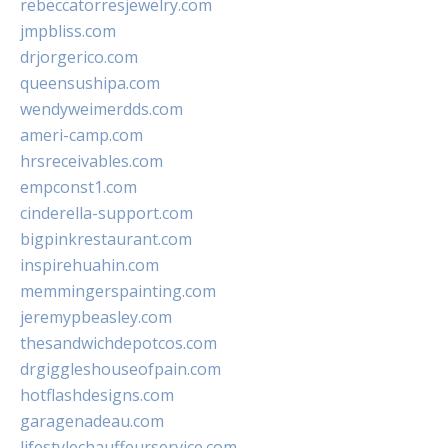
rebeccatorresjewelry.com
jmpbliss.com
drjorgerico.com
queensushipa.com
wendyweimerdds.com
ameri-camp.com
hrsreceivables.com
empconst1.com
cinderella-support.com
bigpinkrestaurant.com
inspirehuahin.com
memmingerspainting.com
jeremypbeasley.com
thesandwichdepotcos.com
drgiggleshouseofpain.com
hotflashdesigns.com
garagenadeau.com
lifestylechauffeurservice.com