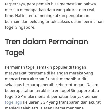
terpercaya, para pemain bisa memastikan bahwa
mereka mendapatkan data yang akurat dan real-
time. Hal ini tentu meningkatkan pengalaman
bermain dan peluang untuk sukses dalam permainan
togel Singapore.
Tren dalam Permainan
Togel
Permainan togel semakin populer di tengah
masyarakat, terutama di kalangan mereka yang
mencari cara alternatif untuk menghibur diri
sekaligus berharap meraih keberuntungan. Dalam
beberapa tahun terakhir, tren togel Singapore atau
togel SGP mulai menarik perhatian banyak pemain.
togel sgp
keluaran SGP yang transparan dan akurat
menjadi salah satu alasan utama mengapa