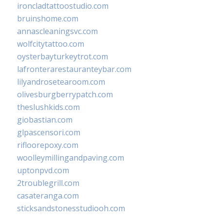
ironcladtattoostudio.com
bruinshome.com
annascleaningsvc.com
wolfcitytattoo.com
oysterbayturkeytrot.com
lafronterarestauranteybar.com
lilyandrosetearoom.com
olivesburgberrypatch.com
theslushkids.com
giobastian.com
glpascensori.com
rifloorepoxy.com
woolleymillingandpaving.com
uptonpvd.com
2troublegrill.com
casateranga.com
sticksandstonesstudiooh.com