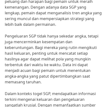
peluang dan harapan bagi pemain untuk meraih
kemenangan. Dengan adanya data SGP yang
lengkap, pemain dapat menganalisis tren angka yang
sering muncul dan mempersiapkan strategi yang
lebih baik dalam permainan.
Pengeluaran SGP tidak hanya sekedar angka, tetapi
juga mencerminkan kesempatan dan
keberuntungan. Bagi mereka yang rutin mengikuti
hasil keluaran, penting untuk mencatat setiap
hasilnya agar dapat melihat pola yang mungkin
terbentuk dari waktu ke waktu. Data ini dapat
menjadi acuan bagi pemain untuk menentukan
angka-angka yang patut dipertimbangkan saat
memasang taruhan.
Dalam konteks togel SGP, mendapatkan informasi
terkini mengenai keluaran dan pengeluaran
sangatlah krusial. Dengan memanfaatkan sumber