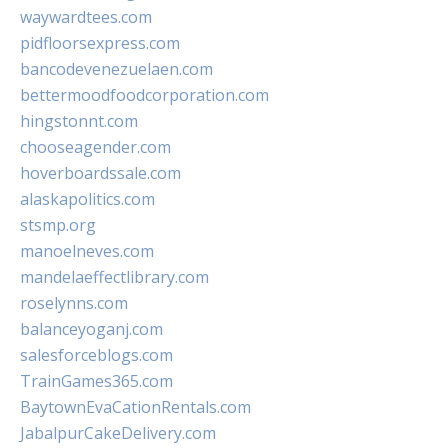
waywardtees.com
pidfloorsexpress.com
bancodevenezuelaen.com
bettermoodfoodcorporation.com
hingstonnt.com
chooseagender.com
hoverboardssale.com
alaskapolitics.com
stsmp.org
manoelneves.com
mandelaeffectlibrary.com
roselynns.com
balanceyoganj.com
salesforceblogs.com
TrainGames365.com
BaytownEvaCationRentals.com
JabalpurCakeDelivery.com