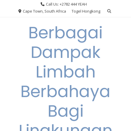
Skip
Call Us: +2782 444 YEAH
to
Cape Town, South Africa
Togel Hongkong
content
Berbagai
Dampak
Limbah
Berbahaya
Bagi
Lingkungan