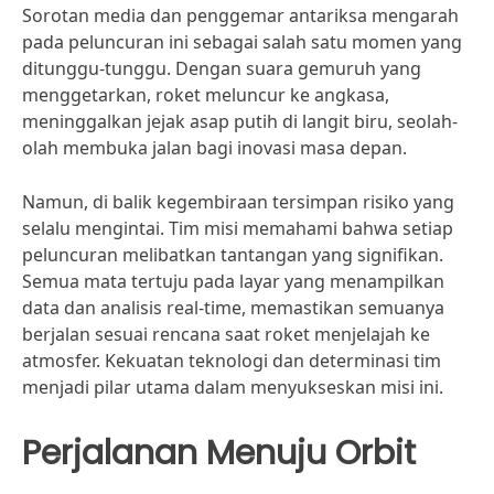
Sorotan media dan penggemar antariksa mengarah
pada peluncuran ini sebagai salah satu momen yang
ditunggu-tunggu. Dengan suara gemuruh yang
menggetarkan, roket meluncur ke angkasa,
meninggalkan jejak asap putih di langit biru, seolah-
olah membuka jalan bagi inovasi masa depan.
Namun, di balik kegembiraan tersimpan risiko yang
selalu mengintai. Tim misi memahami bahwa setiap
peluncuran melibatkan tantangan yang signifikan.
Semua mata tertuju pada layar yang menampilkan
data dan analisis real-time, memastikan semuanya
berjalan sesuai rencana saat roket menjelajah ke
atmosfer. Kekuatan teknologi dan determinasi tim
menjadi pilar utama dalam menyukseskan misi ini.
Perjalanan Menuju Orbit