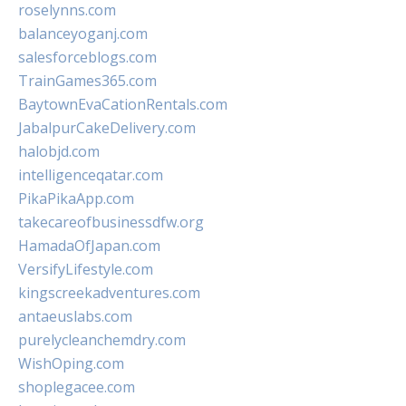
roselynns.com
balanceyoganj.com
salesforceblogs.com
TrainGames365.com
BaytownEvaCationRentals.com
JabalpurCakeDelivery.com
halobjd.com
intelligenceqatar.com
PikaPikaApp.com
takecareofbusinessdfw.org
HamadaOfJapan.com
VersifyLifestyle.com
kingscreekadventures.com
antaeuslabs.com
purelycleanchemdry.com
WishOping.com
shoplegacee.com