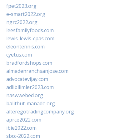
fpet2023.org
e-smart2022.org
ngrc2022.org
leesfamilyfoods.com
lewis-lewis-cpas.com
eleontennis.com
cyetus.com
bradfordshops.com
almadenranchsanjose.com
advocatevijay.com
adlibilimler2023.com
naswwebed.org
balithut-manado.org
alteregotradingcompany.org
aprce2022.com
ibie2022.com
sbcc-2022.com