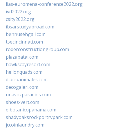
iias-euromena-conference2022.org
ivd2022.org
csity2022.org
ibsarstudyabroad.com
bennusehgall.com
tsecincinnati.com
roderconstructiongroup.com
plazabatai.com
hawkscayresort.com
hellonquads.com
diarioanimales.com
decogaleri.com
unavozparadios.com
shoes-vert.com
elbotanicopanama.com
shadyoaksrockportrvpark.com
jccoinlaundry.com