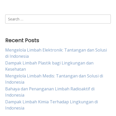
Search
for:
Recent Posts
Mengelola Limbah Elektronik: Tantangan dan Solusi
di Indonesia
Dampak Limbah Plastik bagi Lingkungan dan
Kesehatan
Mengelola Limbah Medis: Tantangan dan Solusi di
Indonesia
Bahaya dan Penanganan Limbah Radioaktif di
Indonesia
Dampak Limbah Kimia Terhadap Lingkungan di
Indonesia