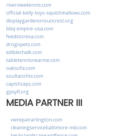
riverviewtennis.com
official-kelly-toys-squishmallows.com
displaygardenonsuncrest.org
bbq-empire-usa.com
feedstoreva.com
drogopets.com
ediblechalk.com
tabletennisnearme.com
oaksofa.com
soultacohtx.com
capishcaps.com
gpsyfl.org
MEDIA PARTNER III
vwrepairarlington.com
cleaningservicebaltimore-md.com
beckslandscapeandfence.com