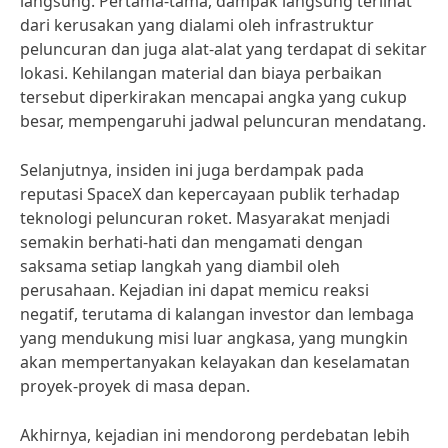
langsung. Pertama-tama, dampak langsung terlihat
dari kerusakan yang dialami oleh infrastruktur
peluncuran dan juga alat-alat yang terdapat di sekitar
lokasi. Kehilangan material dan biaya perbaikan
tersebut diperkirakan mencapai angka yang cukup
besar, mempengaruhi jadwal peluncuran mendatang.
Selanjutnya, insiden ini juga berdampak pada
reputasi SpaceX dan kepercayaan publik terhadap
teknologi peluncuran roket. Masyarakat menjadi
semakin berhati-hati dan mengamati dengan
saksama setiap langkah yang diambil oleh
perusahaan. Kejadian ini dapat memicu reaksi
negatif, terutama di kalangan investor dan lembaga
yang mendukung misi luar angkasa, yang mungkin
akan mempertanyakan kelayakan dan keselamatan
proyek-proyek di masa depan.
Akhirnya, kejadian ini mendorong perdebatan lebih