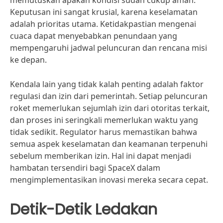
memutuskan apakah kondisi sudah cukup aman.
Keputusan ini sangat krusial, karena keselamatan
adalah prioritas utama. Ketidakpastian mengenai
cuaca dapat menyebabkan penundaan yang
mempengaruhi jadwal peluncuran dan rencana misi
ke depan.
Kendala lain yang tidak kalah penting adalah faktor
regulasi dan izin dari pemerintah. Setiap peluncuran
roket memerlukan sejumlah izin dari otoritas terkait,
dan proses ini seringkali memerlukan waktu yang
tidak sedikit. Regulator harus memastikan bahwa
semua aspek keselamatan dan keamanan terpenuhi
sebelum memberikan izin. Hal ini dapat menjadi
hambatan tersendiri bagi SpaceX dalam
mengimplementasikan inovasi mereka secara cepat.
Detik-Detik Ledakan