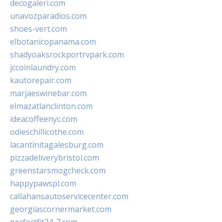
decogaleri.com
unavozparadios.com
shoes-vert.com
elbotanicopanama.com
shadyoaksrockportrvpark.com
jccoinlaundry.com
kautorepair.com
marjaeswinebar.com
elmazatlanclinton.com
ideacoffeenyc.com
odieschillicothe.com
lacantinitagalesburg.com
pizzadeliverybristol.com
greenstarsmogcheck.com
happypawspl.com
callahansautoservicecenter.com
georgiascornermarket.com