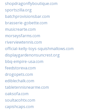
shopdragonflyboutique.com
sportszilla.org
batchprovisionsbar.com
brasserie-gobette.com
musicrearte.com
morseysfarms.com
riverviewtennis.com
official-kelly-toys-squishmallows.com
displaygardenonsuncrest.org
bbq-empire-usa.com
feedstoreva.com
drogopets.com
ediblechalk.com
tabletennisnearme.com
oaksofa.com
soultacohtx.com
capishcaps.com