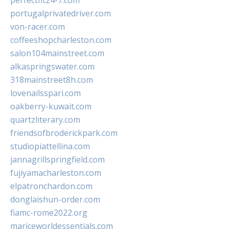
perfectfit24-7.com
portugalprivatedriver.com
von-racer.com
coffeeshopcharleston.com
salon104mainstreet.com
alkaspringswater.com
318mainstreet8h.com
lovenailsspari.com
oakberry-kuwait.com
quartzliterary.com
friendsofbroderickpark.com
studiopiattellina.com
jannagrillspringfield.com
fujiyamacharleston.com
elpatronchardon.com
donglaishun-order.com
fiamc-rome2022.org
mariceworldessentials.com