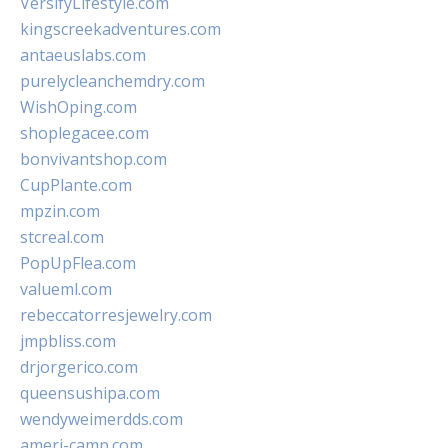
VersifyLifestyle.com
kingscreekadventures.com
antaeuslabs.com
purelycleanchemdry.com
WishOping.com
shoplegacee.com
bonvivantshop.com
CupPlante.com
mpzin.com
stcreal.com
PopUpFlea.com
valueml.com
rebeccatorresjewelry.com
jmpbliss.com
drjorgerico.com
queensushipa.com
wendyweimerdds.com
ameri-camp.com