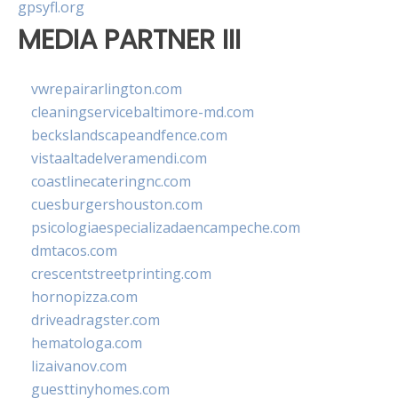
gpsyfl.org
MEDIA PARTNER III
vwrepairarlington.com
cleaningservicebaltimore-md.com
beckslandscapeandfence.com
vistaaltadelveramendi.com
coastlinecateringnc.com
cuesburgershouston.com
psicologiaespecializadaencampeche.com
dmtacos.com
crescentstreetprinting.com
hornopizza.com
driveadragster.com
hematologa.com
lizaivanov.com
guesttinyhomes.com