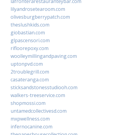
lafronterarestauranteybar.com
lilyandrosetearoom.com
olivesburgberrypatch.com
theslushkids.com
giobastian.com
glpascensori.com
rifloorepoxy.com
woolleymillingandpaving.com
uptonpvd.com
2troublegrill.com
casateranga.com
sticksandstonesstudiooh.com
walkers-treeservice.com
shopmossi.com
untamedcollectivesd.com
mxpwellness.com
infernocanine.com
thepaperhousecollection.com