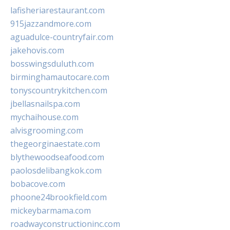
lafisheriarestaurant.com
915jazzandmore.com
aguadulce-countryfair.com
jakehovis.com
bosswingsduluth.com
birminghamautocare.com
tonyscountrykitchen.com
jbellasnailspa.com
mychaihouse.com
alvisgrooming.com
thegeorginaestate.com
blythewoodseafood.com
paolosdelibangkok.com
bobacove.com
phoone24brookfield.com
mickeybarmama.com
roadwayconstructioninc.com