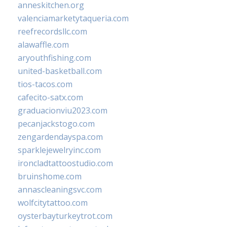
anneskitchen.org
valenciamarketytaqueria.com
reefrecordsllc.com
alawaffle.com
aryouthfishing.com
united-basketball.com
tios-tacos.com
cafecito-satx.com
graduacionviu2023.com
pecanjackstogo.com
zengardendayspa.com
sparklejewelryinc.com
ironcladtattoostudio.com
bruinshome.com
annascleaningsvc.com
wolfcitytattoo.com
oysterbayturkeytrot.com