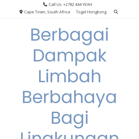
Skip
Call Us: +2782 444 YEAH
to
Cape Town, South Africa
Togel Hongkong
content
Berbagai
Dampak
Limbah
Berbahaya
Bagi
Lingkungan