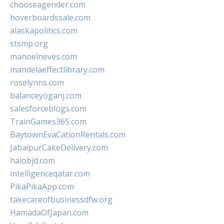
chooseagender.com
hoverboardssale.com
alaskapolitics.com
stsmp.org
manoelneves.com
mandelaeffectlibrary.com
roselynns.com
balanceyoganj.com
salesforceblogs.com
TrainGames365.com
BaytownEvaCationRentals.com
JabalpurCakeDelivery.com
halobjd.com
intelligenceqatar.com
PikaPikaApp.com
takecareofbusinessdfw.org
HamadaOfJapan.com