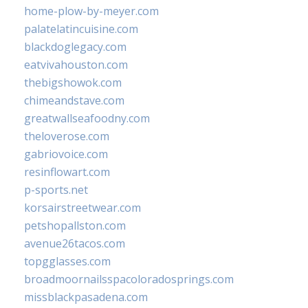
home-plow-by-meyer.com
palatelatincuisine.com
blackdoglegacy.com
eatvivahouston.com
thebigshowok.com
chimeandstave.com
greatwallseafoodny.com
theloverose.com
gabriovoice.com
resinflowart.com
p-sports.net
korsairstreetwear.com
petshopallston.com
avenue26tacos.com
topgglasses.com
broadmoornailsspacoloradosprings.com
missblackpasadena.com