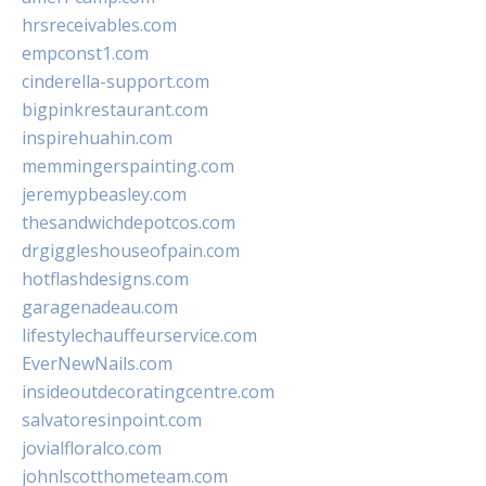
hrsreceivables.com
empconst1.com
cinderella-support.com
bigpinkrestaurant.com
inspirehuahin.com
memmingerspainting.com
jeremypbeasley.com
thesandwichdepotcos.com
drgiggleshouseofpain.com
hotflashdesigns.com
garagenadeau.com
lifestylechauffeurservice.com
EverNewNails.com
insideoutdecoratingcentre.com
salvatoresinpoint.com
jovialfloralco.com
johnlscotthometeam.com