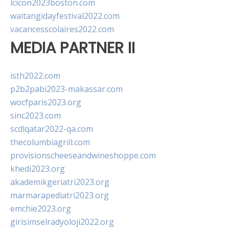
lcicon2023boston.com
waitangidayfestival2022.com
vacancesscolaires2022.com
MEDIA PARTNER II
isth2022.com
p2b2pabi2023-makassar.com
wocfparis2023.org
sinc2023.com
scdlqatar2022-qa.com
thecolumbiagrill.com
provisionscheeseandwineshoppe.com
khedi2023.org
akademikgeriatri2023.org
marmarapediatri2023.org
emchie2023.org
girisimselradyoloji2022.org