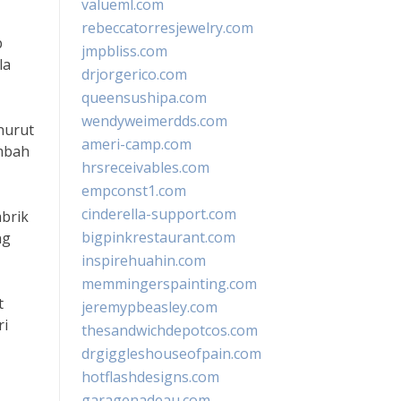
valueml.com
rebeccatorresjewelry.com
p
jmpbliss.com
la
drjorgerico.com
queensushipa.com
wendyweimerdds.com
nurut
ameri-camp.com
imbah
hrsreceivables.com
empconst1.com
cinderella-support.com
brik
bigpinkrestaurant.com
ng
inspirehuahin.com
memmingerspainting.com
t
jeremypbeasley.com
ri
thesandwichdepotcos.com
drgiggleshouseofpain.com
hotflashdesigns.com
garagenadeau.com