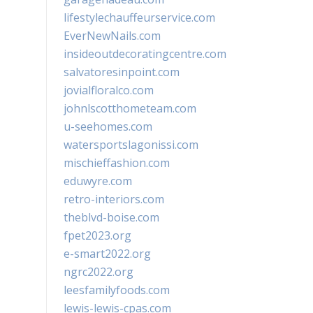
lifestylechauffeurservice.com
EverNewNails.com
insideoutdecoratingcentre.com
salvatoresinpoint.com
jovialfloralco.com
johnlscotthometeam.com
u-seehomes.com
watersportslagonissi.com
mischieffashion.com
eduwyre.com
retro-interiors.com
theblvd-boise.com
fpet2023.org
e-smart2022.org
ngrc2022.org
leesfamilyfoods.com
lewis-lewis-cpas.com