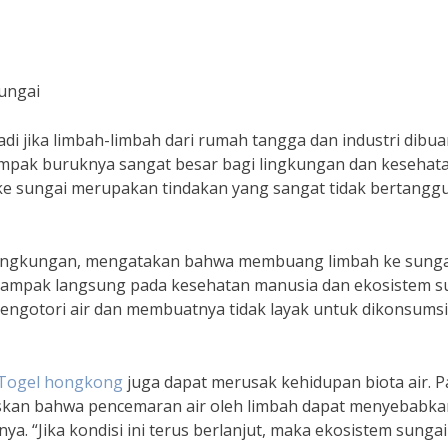
ungai
 jika limbah-limbah dari rumah tangga dan industri dibu
ampak buruknya sangat besar bagi lingkungan dan kesehat
ke sungai merupakan tindakan yang sangat tidak bertangg
ar lingkungan, mengatakan bahwa membuang limbah ke sunga
ampak langsung pada kesehatan manusia dan ekosistem su
ngotori air dan membuatnya tidak layak untuk dikonsumsi
Togel hongkong
juga dapat merusak kehidupan biota air. P
njelaskan bahwa pencemaran air oleh limbah dapat menyebabk
ya. “Jika kondisi ini terus berlanjut, maka ekosistem sunga