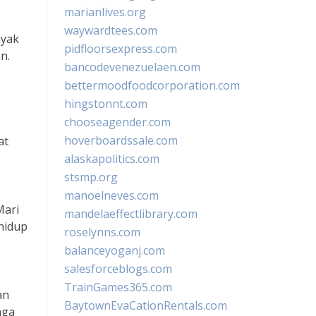
marianlives.org
waywardtees.com
nyak
pidfloorsexpress.com
n.
bancodevenezuelaen.com
bettermoodfoodcorporation.com
hingstonnt.com
chooseagender.com
hoverboardssale.com
at
alaskapolitics.com
stsmp.org
manoelneves.com
Mari
mandelaeffectlibrary.com
hidup
roselynns.com
balanceyoganj.com
salesforceblogs.com
TrainGames365.com
an
BaytownEvaCationRentals.com
aga