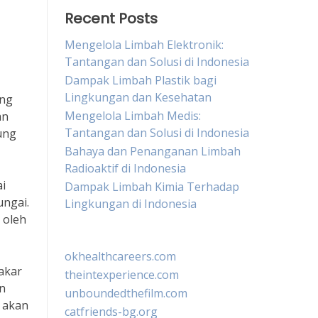
Recent Posts
Mengelola Limbah Elektronik:
Tantangan dan Solusi di Indonesia
Dampak Limbah Plastik bagi
Lingkungan dan Kesehatan
ang
Mengelola Limbah Medis:
an
Tantangan dan Solusi di Indonesia
ung
Bahaya dan Penanganan Limbah
Radioaktif di Indonesia
i
Dampak Limbah Kimia Terhadap
ngai.
Lingkungan di Indonesia
 oleh
okhealthcareers.com
akar
theintexperience.com
an
unboundedthefilm.com
i akan
catfriends-bg.org