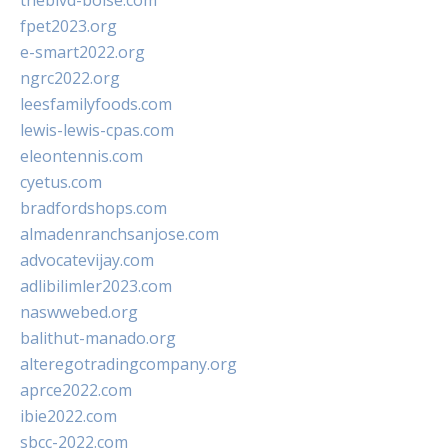
theblvd-boise.com
fpet2023.org
e-smart2022.org
ngrc2022.org
leesfamilyfoods.com
lewis-lewis-cpas.com
eleontennis.com
cyetus.com
bradfordshops.com
almadenranchsanjose.com
advocatevijay.com
adlibilimler2023.com
naswwebed.org
balithut-manado.org
alteregotradingcompany.org
aprce2022.com
ibie2022.com
sbcc-2022.com