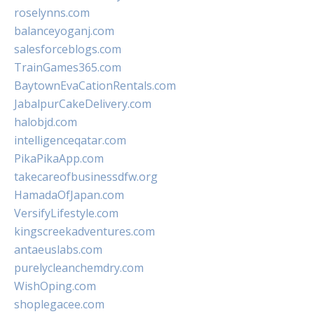
roselynns.com
balanceyoganj.com
salesforceblogs.com
TrainGames365.com
BaytownEvaCationRentals.com
JabalpurCakeDelivery.com
halobjd.com
intelligenceqatar.com
PikaPikaApp.com
takecareofbusinessdfw.org
HamadaOfJapan.com
VersifyLifestyle.com
kingscreekadventures.com
antaeuslabs.com
purelycleanchemdry.com
WishOping.com
shoplegacee.com