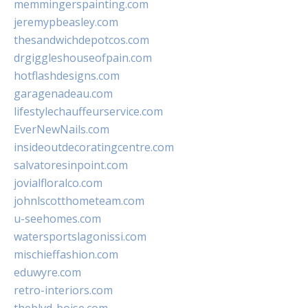
memmingerspainting.com
jeremypbeasley.com
thesandwichdepotcos.com
drgiggleshouseofpain.com
hotflashdesigns.com
garagenadeau.com
lifestylechauffeurservice.com
EverNewNails.com
insideoutdecoratingcentre.com
salvatoresinpoint.com
jovialfloralco.com
johnlscotthometeam.com
u-seehomes.com
watersportslagonissi.com
mischieffashion.com
eduwyre.com
retro-interiors.com