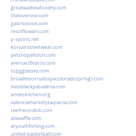
greatwallseafoodny.com
theloverose.com
gabriovoice.com
resinflowart.com
p-sports.net
korsairstreetwear.com
petshopallston.com
avenue26tacos.com
topgglasses.com
broadmoornailsspacoloradosprings.com
missblackpasadena.com
anneskitchen.org
valenciamarketytaqueria.com
reefrecordsllc.com
alawaffle.com
aryouthfishing.com
united-basketball.com