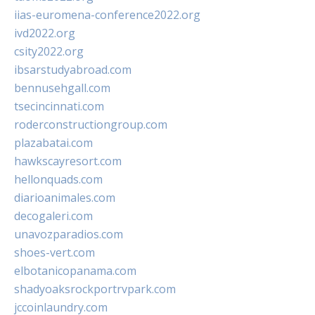
iias-euromena-conference2022.org
ivd2022.org
csity2022.org
ibsarstudyabroad.com
bennusehgall.com
tsecincinnati.com
roderconstructiongroup.com
plazabatai.com
hawkscayresort.com
hellonquads.com
diarioanimales.com
decogaleri.com
unavozparadios.com
shoes-vert.com
elbotanicopanama.com
shadyoaksrockportrvpark.com
jccoinlaundry.com