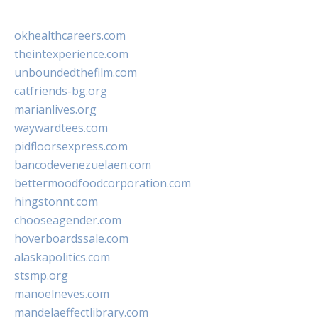
okhealthcareers.com
theintexperience.com
unboundedthefilm.com
catfriends-bg.org
marianlives.org
waywardtees.com
pidfloorsexpress.com
bancodevenezuelaen.com
bettermoodfoodcorporation.com
hingstonnt.com
chooseagender.com
hoverboardssale.com
alaskapolitics.com
stsmp.org
manoelneves.com
mandelaeffectlibrary.com