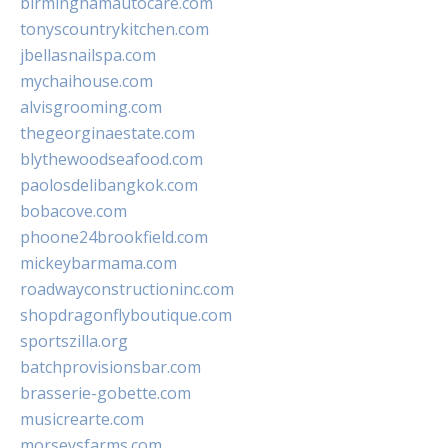
birminghamautocare.com
tonyscountrykitchen.com
jbellasnailspa.com
mychaihouse.com
alvisgrooming.com
thegeorginaestate.com
blythewoodseafood.com
paolosdelibangkok.com
bobacove.com
phoone24brookfield.com
mickeybarmama.com
roadwayconstructioninc.com
shopdragonflyboutique.com
sportszilla.org
batchprovisionsbar.com
brasserie-gobette.com
musicrearte.com
morseysfarms.com