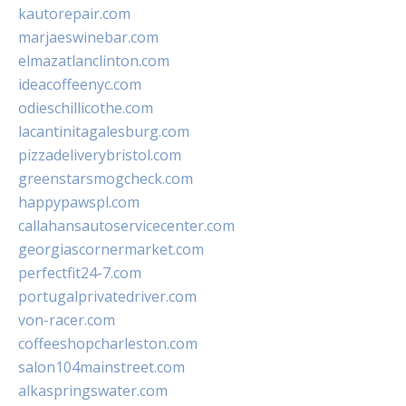
kautorepair.com
marjaeswinebar.com
elmazatlanclinton.com
ideacoffeenyc.com
odieschillicothe.com
lacantinitagalesburg.com
pizzadeliverybristol.com
greenstarsmogcheck.com
happypawspl.com
callahansautoservicecenter.com
georgiascornermarket.com
perfectfit24-7.com
portugalprivatedriver.com
von-racer.com
coffeeshopcharleston.com
salon104mainstreet.com
alkaspringswater.com