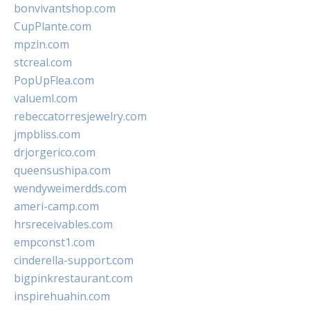
bonvivantshop.com
CupPlante.com
mpzin.com
stcreal.com
PopUpFlea.com
valueml.com
rebeccatorresjewelry.com
jmpbliss.com
drjorgerico.com
queensushipa.com
wendyweimerdds.com
ameri-camp.com
hrsreceivables.com
empconst1.com
cinderella-support.com
bigpinkrestaurant.com
inspirehuahin.com