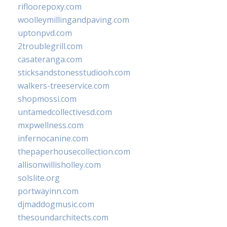
rifloorepoxy.com
woolleymillingandpaving.com
uptonpvd.com
2troublegrill.com
casateranga.com
sticksandstonesstudiooh.com
walkers-treeservice.com
shopmossi.com
untamedcollectivesd.com
mxpwellness.com
infernocanine.com
thepaperhousecollection.com
allisonwillisholley.com
solslite.org
portwayinn.com
djmaddogmusic.com
thesoundarchitects.com