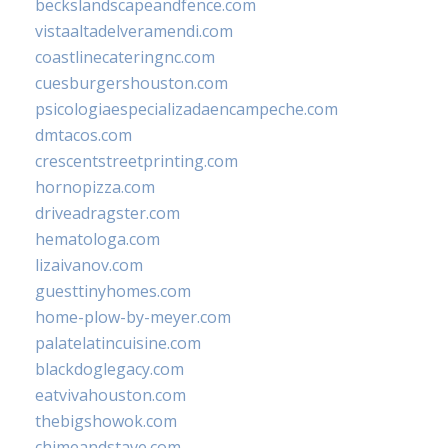
beckslandscapeandfence.com
vistaaltadelveramendi.com
coastlinecateringnc.com
cuesburgershouston.com
psicologiaespecializadaencampeche.com
dmtacos.com
crescentstreetprinting.com
hornopizza.com
driveadragster.com
hematologa.com
lizaivanov.com
guesttinyhomes.com
home-plow-by-meyer.com
palatelatincuisine.com
blackdoglegacy.com
eatvivahouston.com
thebigshowok.com
chimeandstave.com