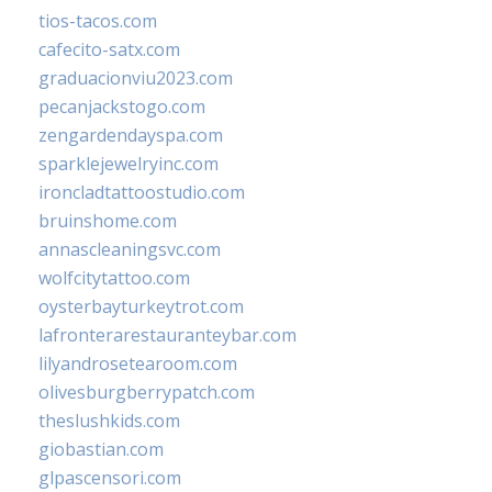
tios-tacos.com
cafecito-satx.com
graduacionviu2023.com
pecanjackstogo.com
zengardendayspa.com
sparklejewelryinc.com
ironcladtattoostudio.com
bruinshome.com
annascleaningsvc.com
wolfcitytattoo.com
oysterbayturkeytrot.com
lafronterarestauranteybar.com
lilyandrosetearoom.com
olivesburgberrypatch.com
theslushkids.com
giobastian.com
glpascensori.com