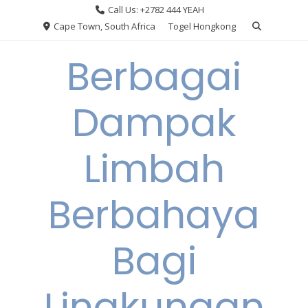
Skip
Call Us: +2782 444 YEAH
to
Cape Town, South Africa
Togel Hongkong
content
Berbagai
Dampak
Limbah
Berbahaya
Bagi
Lingkungan