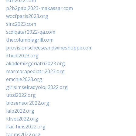
isth2022.com
p2b2pabi2023-makassar.com
wocfparis2023.org
sinc2023.com
scdlqatar2022-qa.com
thecolumbiagrill.com
provisionscheeseandwineshoppe.com
khedi2023.org
akademikgeriatri2023.org
marmarapediatri2023.org
emchie2023.org
girisimselradyoloji2022.org
utcd2022.org
biosensor2022.org
ialp2022.org
klivet2022.org
ifac-hms2022.org
taoms2022.org