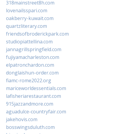
318mainstreet8h.com
lovenailsspari.com
oakberry-kuwait.com
quartzliterary.com
friendsofbroderickpark.com
studiopiattellina.com
jannagrillspringfield.com
fujiyamacharleston.com
elpatronchardon.com
donglaishun-order.com
fiamc-rome2022.org
mariceworldessentials.com
lafisheriarestaurant.com
915jazzandmore.com
aguadulce-countryfair.com
jakehovis.com
bosswingsduluth.com