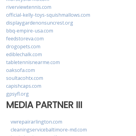
riverviewtennis.com
official-kelly-toys-squishmallows.com
displaygardenonsuncrest.org
bbq-empire-usa.com
feedstoreva.com
drogopets.com
ediblechalk.com
tabletennisnearme.com
oaksofa.com
soultacohtx.com
capishcaps.com
gpsyfl.org
MEDIA PARTNER III
vwrepairarlington.com
cleaningservicebaltimore-md.com