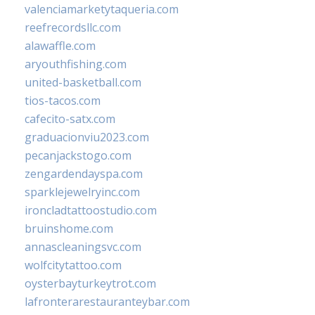
valenciamarketytaqueria.com
reefrecordsllc.com
alawaffle.com
aryouthfishing.com
united-basketball.com
tios-tacos.com
cafecito-satx.com
graduacionviu2023.com
pecanjackstogo.com
zengardendayspa.com
sparklejewelryinc.com
ironcladtattoostudio.com
bruinshome.com
annascleaningsvc.com
wolfcitytattoo.com
oysterbayturkeytrot.com
lafronterarestauranteybar.com