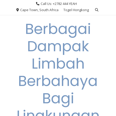
Skip
Call Us: +2782 444 YEAH
to
Cape Town, South Africa
Togel Hongkong
content
Berbagai
Dampak
Limbah
Berbahaya
Bagi
Lingkungan