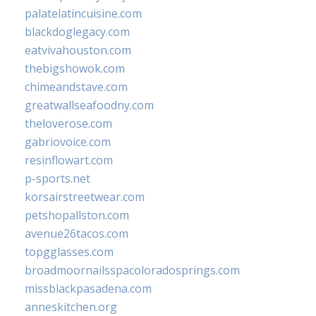
palatelatincuisine.com
blackdoglegacy.com
eatvivahouston.com
thebigshowok.com
chimeandstave.com
greatwallseafoodny.com
theloverose.com
gabriovoice.com
resinflowart.com
p-sports.net
korsairstreetwear.com
petshopallston.com
avenue26tacos.com
topgglasses.com
broadmoornailsspacoloradosprings.com
missblackpasadena.com
anneskitchen.org