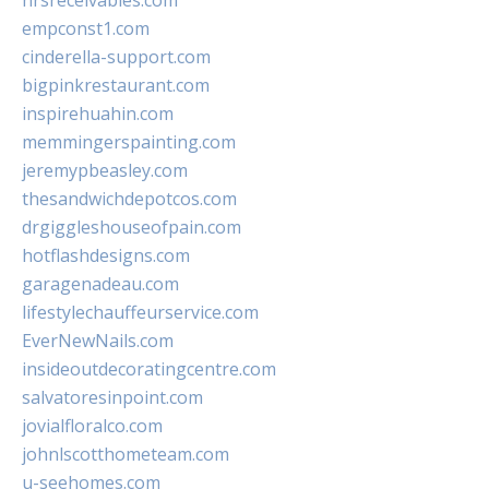
hrsreceivables.com
empconst1.com
cinderella-support.com
bigpinkrestaurant.com
inspirehuahin.com
memmingerspainting.com
jeremypbeasley.com
thesandwichdepotcos.com
drgiggleshouseofpain.com
hotflashdesigns.com
garagenadeau.com
lifestylechauffeurservice.com
EverNewNails.com
insideoutdecoratingcentre.com
salvatoresinpoint.com
jovialfloralco.com
johnlscotthometeam.com
u-seehomes.com