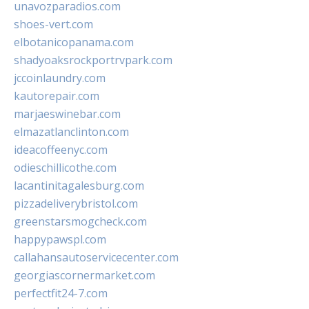
unavozparadios.com
shoes-vert.com
elbotanicopanama.com
shadyoaksrockportrvpark.com
jccoinlaundry.com
kautorepair.com
marjaeswinebar.com
elmazatlanclinton.com
ideacoffeenyc.com
odieschillicothe.com
lacantinitagalesburg.com
pizzadeliverybristol.com
greenstarsmogcheck.com
happypawspl.com
callahansautoservicecenter.com
georgiascornermarket.com
perfectfit24-7.com