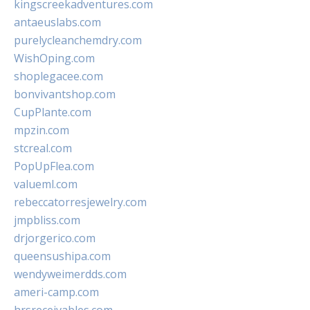
kingscreekadventures.com
antaeuslabs.com
purelycleanchemdry.com
WishOping.com
shoplegacee.com
bonvivantshop.com
CupPlante.com
mpzin.com
stcreal.com
PopUpFlea.com
valueml.com
rebeccatorresjewelry.com
jmpbliss.com
drjorgerico.com
queensushipa.com
wendyweimerdds.com
ameri-camp.com