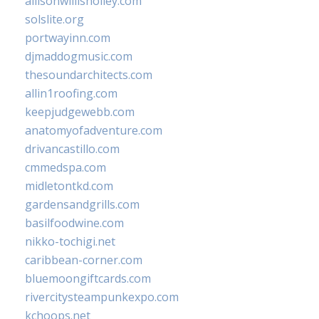
allisonwillisholley.com
solslite.org
portwayinn.com
djmaddogmusic.com
thesoundarchitects.com
allin1roofing.com
keepjudgewebb.com
anatomyofadventure.com
drivancastillo.com
cmmedspa.com
midletontkd.com
gardensandgrills.com
basilfoodwine.com
nikko-tochigi.net
caribbean-corner.com
bluemoongiftcards.com
rivercitysteampunkexpo.com
kchoops.net