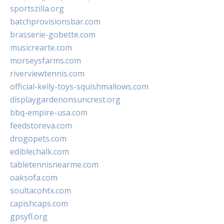
sportszilla.org
batchprovisionsbar.com
brasserie-gobette.com
musicrearte.com
morseysfarms.com
riverviewtennis.com
official-kelly-toys-squishmallows.com
displaygardenonsuncrest.org
bbq-empire-usa.com
feedstoreva.com
drogopets.com
ediblechalk.com
tabletennisnearme.com
oaksofa.com
soultacohtx.com
capishcaps.com
gpsyfl.org