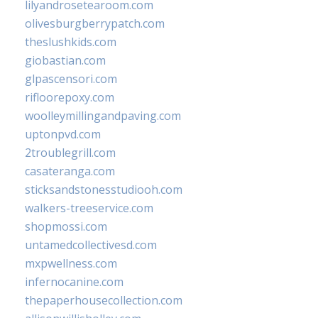
lilyandrosetearoom.com
olivesburgberrypatch.com
theslushkids.com
giobastian.com
glpascensori.com
rifloorepoxy.com
woolleymillingandpaving.com
uptonpvd.com
2troublegrill.com
casateranga.com
sticksandstonesstudiooh.com
walkers-treeservice.com
shopmossi.com
untamedcollectivesd.com
mxpwellness.com
infernocanine.com
thepaperhousecollection.com