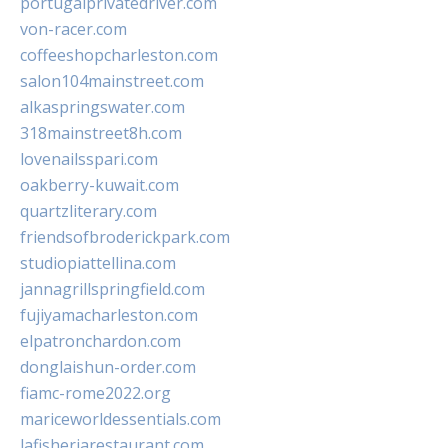
portugalprivatedriver.com
von-racer.com
coffeeshopcharleston.com
salon104mainstreet.com
alkaspringswater.com
318mainstreet8h.com
lovenailsspari.com
oakberry-kuwait.com
quartzliterary.com
friendsofbroderickpark.com
studiopiattellina.com
jannagrillspringfield.com
fujiyamacharleston.com
elpatronchardon.com
donglaishun-order.com
fiamc-rome2022.org
mariceworldessentials.com
lafisheriarestaurant.com