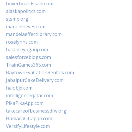
hoverboardssale.com
alaskapolitics.com
stsmp.org
manoelneves.com
mandelaeffectlibrary.com
roselynns.com
balanceyoganj.com
salesforceblogs.com
TrainGames365.com
BaytownEvaCationRentals.com
JabalpurCakeDelivery.com
halobjd.com
intelligenceqatar.com
PikaPikaApp.com
takecareofbusinessdfw.org
HamadaOfJapan.com
VersifyLifestyle.com