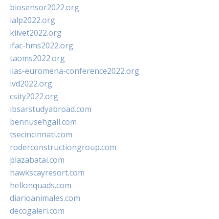
biosensor2022.org
ialp2022.org
klivet2022.org
ifac-hms2022.org
taoms2022.org
iias-euromena-conference2022.org
ivd2022.org
csity2022.org
ibsarstudyabroad.com
bennusehgall.com
tsecincinnati.com
roderconstructiongroup.com
plazabatai.com
hawkscayresort.com
hellonquads.com
diarioanimales.com
decogaleri.com