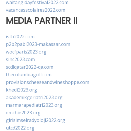
waitangidayfestival2022.com
vacancesscolaires2022.com
MEDIA PARTNER II
isth2022.com
p2b2pabi2023-makassar.com
wocfparis2023.org
sinc2023.com
scdlqatar2022-qa.com
thecolumbiagrill.com
provisionscheeseandwineshoppe.com
khedi2023.org
akademikgeriatri2023.org
marmarapediatri2023.org
emchie2023.org
girisimselradyoloji2022.org
utcd2022.org