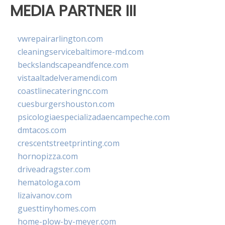
MEDIA PARTNER III
vwrepairarlington.com
cleaningservicebaltimore-md.com
beckslandscapeandfence.com
vistaaltadelveramendi.com
coastlinecateringnc.com
cuesburgershouston.com
psicologiaespecializadaencampeche.com
dmtacos.com
crescentstreetprinting.com
hornopizza.com
driveadragster.com
hematologa.com
lizaivanov.com
guesttinyhomes.com
home-plow-by-meyer.com