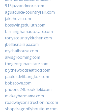
915jazzandmore.com
aguadulce-countryfair.com
jakehovis.com
bosswingsduluth.com
birminghamautocare.com
tonyscountrykitchen.com
jbellasnailspa.com
mychaihouse.com
alvisgrooming.com
thegeorginaestate.com
blythewoodseafood.com
paolosdelibangkok.com
bobacove.com
phoone24brookfield.com
mickeybarmama.com
roadwayconstructioninc.com
shopdragonflyboutique.com