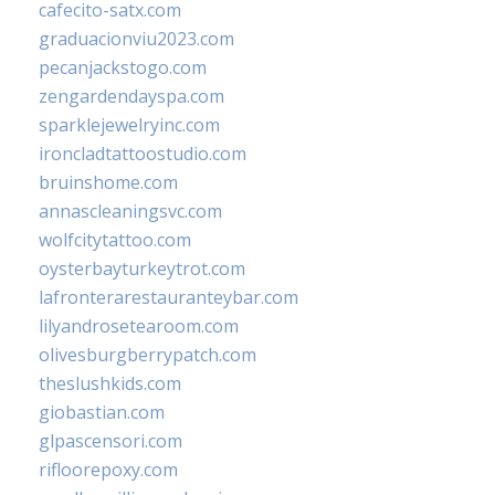
cafecito-satx.com
graduacionviu2023.com
pecanjackstogo.com
zengardendayspa.com
sparklejewelryinc.com
ironcladtattoostudio.com
bruinshome.com
annascleaningsvc.com
wolfcitytattoo.com
oysterbayturkeytrot.com
lafronterarestauranteybar.com
lilyandrosetearoom.com
olivesburgberrypatch.com
theslushkids.com
giobastian.com
glpascensori.com
rifloorepoxy.com