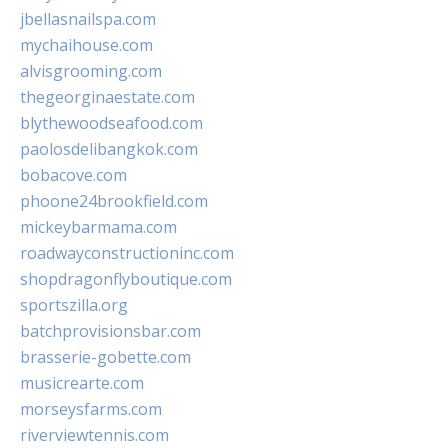
jbellasnailspa.com
mychaihouse.com
alvisgrooming.com
thegeorginaestate.com
blythewoodseafood.com
paolosdelibangkok.com
bobacove.com
phoone24brookfield.com
mickeybarmama.com
roadwayconstructioninc.com
shopdragonflyboutique.com
sportszilla.org
batchprovisionsbar.com
brasserie-gobette.com
musicrearte.com
morseysfarms.com
riverviewtennis.com