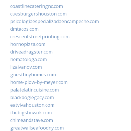
coastlinecateringnc.com
cuesburgershouston.com
psicologiaespecializadaencampeche.com
dmtacos.com
crescentstreetprinting.com
hornopizza.com
driveadragster.com
hematologa.com
lizaivanov.com
guesttinyhomes.com
home-plow-by-meyer.com
palatelatincuisine.com
blackdoglegacy.com
eatvivahouston.com
thebigshowok.com
chimeandstave.com
greatwallseafoodny.com