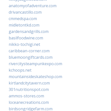
anatomyofadventure.com
drivancastillo.com
cmmedspa.com
midletontkd.com
gardensandgrills.com
basilfoodwine.com
nikko-tochigi.net
caribbean-corner.com
bluemoongiftcards.com
rivercitysteampunkexpo.com
kchoops.net
mountainsideskateshop.com
kirtlandcitytavern.com
301nutritionspot.com
ammos-stores.com
loceanecreations.com
birdsongridgefarm.com