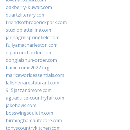
oakberry-kuwait.com
quartzliterary.com
friendsofbroderickpark.com
studiopiattellina.com
jannagrillspringfield.com
fujiyamacharleston.com
elpatronchardon.com
donglaishun-order.com
fiamc-rome2022.org
mariceworldessentials.com
lafisheriarestaurant.com
915jazzandmore.com
aguadulce-countryfair.com
jakehovis.com
bosswingsduluth.com
birminghamautocare.com
tonyscountrykitchen.com