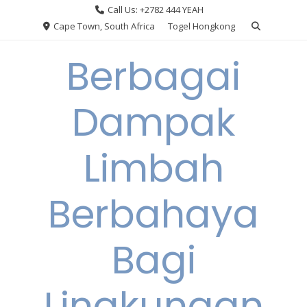
Skip
Call Us: +2782 444 YEAH
to
Cape Town, South Africa
Togel Hongkong
content
Berbagai
Dampak
Limbah
Berbahaya
Bagi
Lingkungan