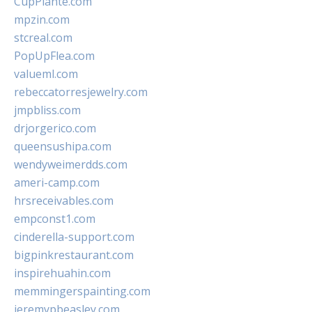
CupPlante.com
mpzin.com
stcreal.com
PopUpFlea.com
valueml.com
rebeccatorresjewelry.com
jmpbliss.com
drjorgerico.com
queensushipa.com
wendyweimerdds.com
ameri-camp.com
hrsreceivables.com
empconst1.com
cinderella-support.com
bigpinkrestaurant.com
inspirehuahin.com
memmingerspainting.com
jeremypbeasley.com