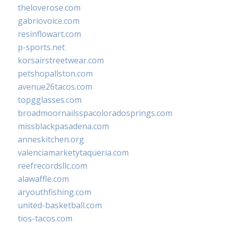
theloverose.com
gabriovoice.com
resinflowart.com
p-sports.net
korsairstreetwear.com
petshopallston.com
avenue26tacos.com
topgglasses.com
broadmoornailsspacoloradosprings.com
missblackpasadena.com
anneskitchen.org
valenciamarketytaqueria.com
reefrecordsllc.com
alawaffle.com
aryouthfishing.com
united-basketball.com
tios-tacos.com