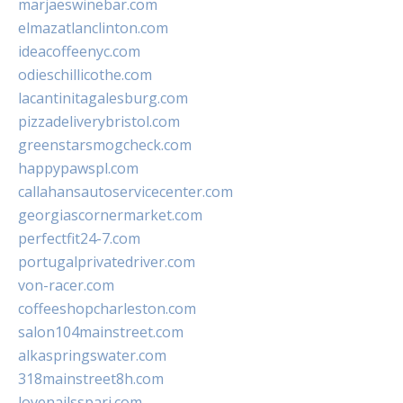
marjaeswinebar.com
elmazatlanclinton.com
ideacoffeenyc.com
odieschillicothe.com
lacantinitagalesburg.com
pizzadeliverybristol.com
greenstarsmogcheck.com
happypawspl.com
callahansautoservicecenter.com
georgiascornermarket.com
perfectfit24-7.com
portugalprivatedriver.com
von-racer.com
coffeeshopcharleston.com
salon104mainstreet.com
alkaspringswater.com
318mainstreet8h.com
lovenailsspari.com