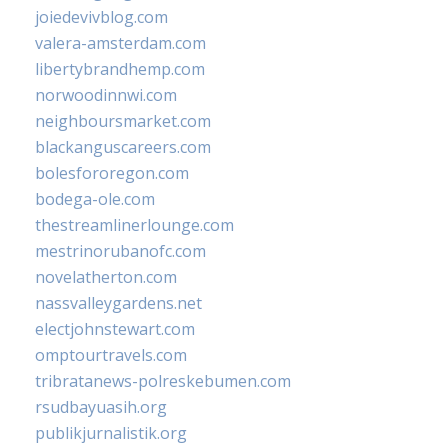
joiedevivblog.com
valera-amsterdam.com
libertybrandhemp.com
norwoodinnwi.com
neighboursmarket.com
blackanguscareers.com
bolesfororegon.com
bodega-ole.com
thestreamlinerlounge.com
mestrinorubanofc.com
novelatherton.com
nassvalleygardens.net
electjohnstewart.com
omptourtravels.com
tribratanews-polreskebumen.com
rsudbayuasih.org
publikjurnalistik.org