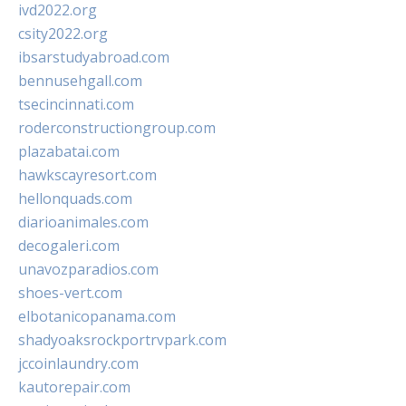
ivd2022.org
csity2022.org
ibsarstudyabroad.com
bennusehgall.com
tsecincinnati.com
roderconstructiongroup.com
plazabatai.com
hawkscayresort.com
hellonquads.com
diarioanimales.com
decogaleri.com
unavozparadios.com
shoes-vert.com
elbotanicopanama.com
shadyoaksrockportrvpark.com
jccoinlaundry.com
kautorepair.com