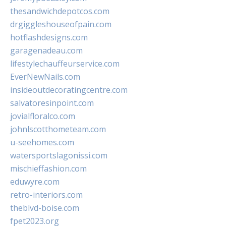
thesandwichdepotcos.com
drgiggleshouseofpain.com
hotflashdesigns.com
garagenadeau.com
lifestylechauffeurservice.com
EverNewNails.com
insideoutdecoratingcentre.com
salvatoresinpoint.com
jovialfloralco.com
johnlscotthometeam.com
u-seehomes.com
watersportslagonissi.com
mischieffashion.com
eduwyre.com
retro-interiors.com
theblvd-boise.com
fpet2023.org