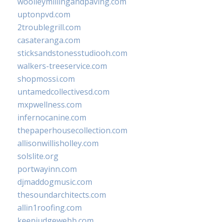
woolleymillingandpaving.com
uptonpvd.com
2troublegrill.com
casateranga.com
sticksandstonesstudiooh.com
walkers-treeservice.com
shopmossi.com
untamedcollectivesd.com
mxpwellness.com
infernocanine.com
thepaperhousecollection.com
allisonwillisholley.com
solslite.org
portwayinn.com
djmaddogmusic.com
thesoundarchitects.com
allin1roofing.com
keepjudgewebb.com