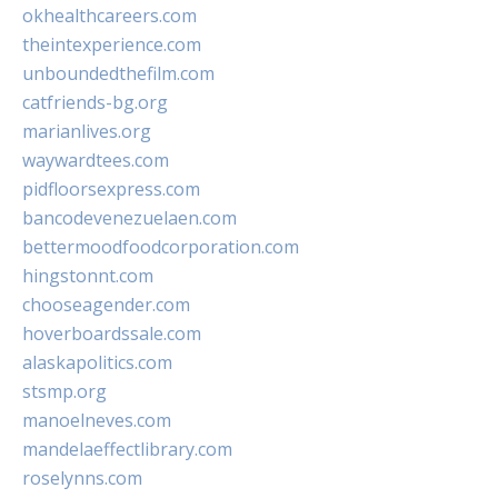
okhealthcareers.com
theintexperience.com
unboundedthefilm.com
catfriends-bg.org
marianlives.org
waywardtees.com
pidfloorsexpress.com
bancodevenezuelaen.com
bettermoodfoodcorporation.com
hingstonnt.com
chooseagender.com
hoverboardssale.com
alaskapolitics.com
stsmp.org
manoelneves.com
mandelaeffectlibrary.com
roselynns.com