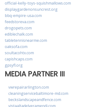
official-kelly-toys-squishmallows.com
displaygardenonsuncrest.org
bbq-empire-usa.com
feedstoreva.com
drogopets.com
ediblechalk.com
tabletennisnearme.com
oaksofa.com
soultacohtx.com
capishcaps.com
gpsyfl.org
MEDIA PARTNER III
vwrepairarlington.com
cleaningservicebaltimore-md.com
beckslandscapeandfence.com
vistaaltadelveramendi.com