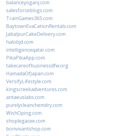
balanceyoganj.com
salesforceblogs.com
TrainGames365.com
BaytownEvaCationRentals.com
JabalpurCakeDelivery.com
halobjd.com
intelligenceqatar.com
PikaPikaApp.com
takecareofbusinessdfw.org
HamadaOfJapan.com
VersifyLifestyle.com
kingscreekadventures.com
antaeuslabs.com
purelycleanchemdry.com
WishOping.com
shoplegacee.com
bonvivantshop.com