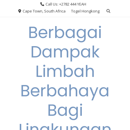
Skip
Call Us: +2782 444 YEAH
to
Cape Town, South Africa
Togel Hongkong
content
Berbagai
Dampak
Limbah
Berbahaya
Bagi
Lingkungan