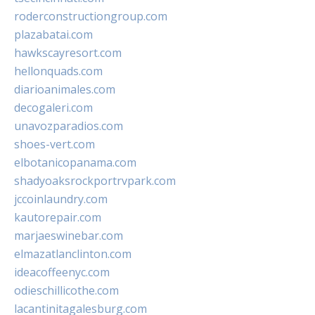
roderconstructiongroup.com
plazabatai.com
hawkscayresort.com
hellonquads.com
diarioanimales.com
decogaleri.com
unavozparadios.com
shoes-vert.com
elbotanicopanama.com
shadyoaksrockportrvpark.com
jccoinlaundry.com
kautorepair.com
marjaeswinebar.com
elmazatlanclinton.com
ideacoffeenyc.com
odieschillicothe.com
lacantinitagalesburg.com