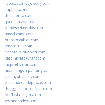
rebeccatorresjewelry.com
jmpbliss.com
drjorgerico.com
queensushipa.com
wendyweimerdds.com
ameri-camp.com
hrsreceivables.com
empconst1.com
cinderella-support.com
bigpinkrestaurant.com
inspirehuahin.com
memmingerspainting.com
jeremypbeasley.com
thesandwichdepotcos.com
drgiggleshouseofpain.com
hotflashdesigns.com
garagenadeau.com