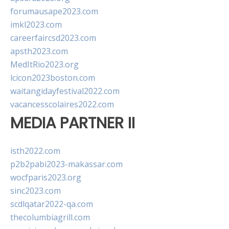
forumausape2023.com
imkl2023.com
careerfaircsd2023.com
apsth2023.com
MedItRio2023.org
lcicon2023boston.com
waitangidayfestival2022.com
vacancesscolaires2022.com
MEDIA PARTNER II
isth2022.com
p2b2pabi2023-makassar.com
wocfparis2023.org
sinc2023.com
scdlqatar2022-qa.com
thecolumbiagrill.com