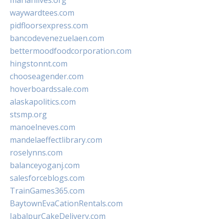
marianlives.org
waywardtees.com
pidfloorsexpress.com
bancodevenezuelaen.com
bettermoodfoodcorporation.com
hingstonnt.com
chooseagender.com
hoverboardssale.com
alaskapolitics.com
stsmp.org
manoelneves.com
mandelaeffectlibrary.com
roselynns.com
balanceyoganj.com
salesforceblogs.com
TrainGames365.com
BaytownEvaCationRentals.com
JabalpurCakeDelivery.com