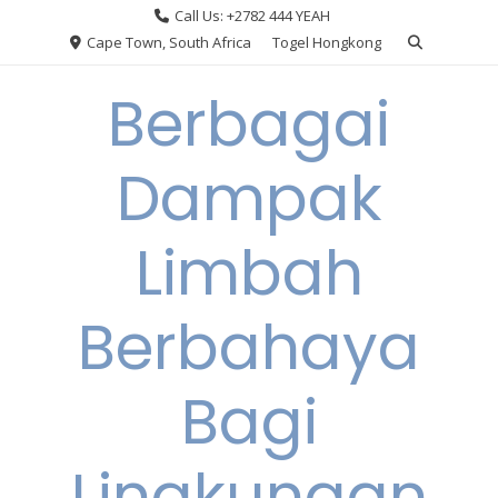
Skip
Call Us: +2782 444 YEAH
to
Cape Town, South Africa
Togel Hongkong
content
Berbagai
Dampak
Limbah
Berbahaya
Bagi
Lingkungan