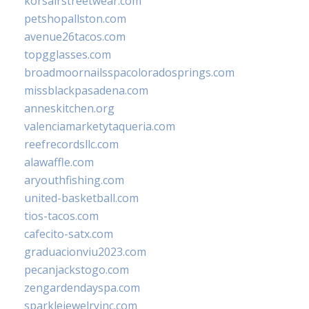
korsairstreetwear.com
petshopallston.com
avenue26tacos.com
topgglasses.com
broadmoornailsspacoloradosprings.com
missblackpasadena.com
anneskitchen.org
valenciamarketytaqueria.com
reefrecordsllc.com
alawaffle.com
aryouthfishing.com
united-basketball.com
tios-tacos.com
cafecito-satx.com
graduacionviu2023.com
pecanjackstogo.com
zengardendayspa.com
sparklejewelryinc.com