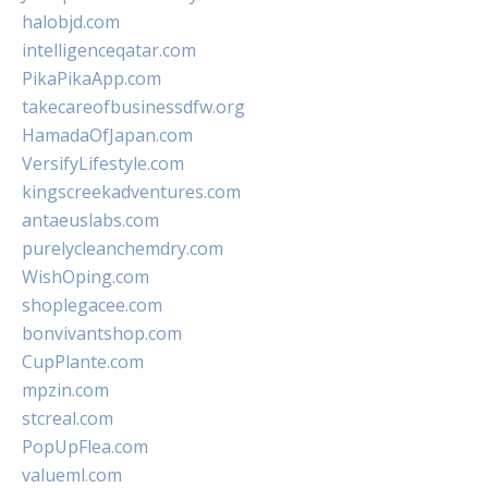
halobjd.com
intelligenceqatar.com
PikaPikaApp.com
takecareofbusinessdfw.org
HamadaOfJapan.com
VersifyLifestyle.com
kingscreekadventures.com
antaeuslabs.com
purelycleanchemdry.com
WishOping.com
shoplegacee.com
bonvivantshop.com
CupPlante.com
mpzin.com
stcreal.com
PopUpFlea.com
valueml.com