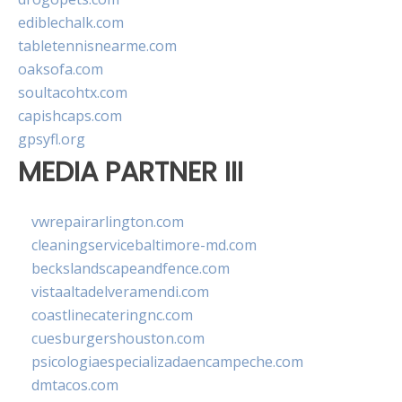
ediblechalk.com
tabletennisnearme.com
oaksofa.com
soultacohtx.com
capishcaps.com
gpsyfl.org
MEDIA PARTNER III
vwrepairarlington.com
cleaningservicebaltimore-md.com
beckslandscapeandfence.com
vistaaltadelveramendi.com
coastlinecateringnc.com
cuesburgershouston.com
psicologiaespecializadaencampeche.com
dmtacos.com