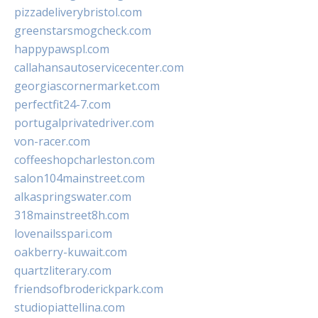
pizzadeliverybristol.com
greenstarsmogcheck.com
happypawspl.com
callahansautoservicecenter.com
georgiascornermarket.com
perfectfit24-7.com
portugalprivatedriver.com
von-racer.com
coffeeshopcharleston.com
salon104mainstreet.com
alkaspringswater.com
318mainstreet8h.com
lovenailsspari.com
oakberry-kuwait.com
quartzliterary.com
friendsofbroderickpark.com
studiopiattellina.com