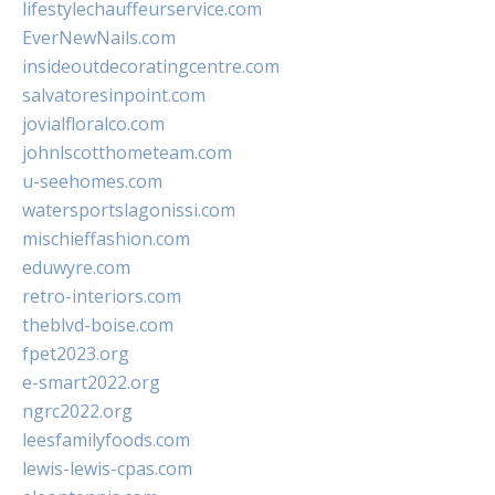
lifestylechauffeurservice.com
EverNewNails.com
insideoutdecoratingcentre.com
salvatoresinpoint.com
jovialfloralco.com
johnlscotthometeam.com
u-seehomes.com
watersportslagonissi.com
mischieffashion.com
eduwyre.com
retro-interiors.com
theblvd-boise.com
fpet2023.org
e-smart2022.org
ngrc2022.org
leesfamilyfoods.com
lewis-lewis-cpas.com