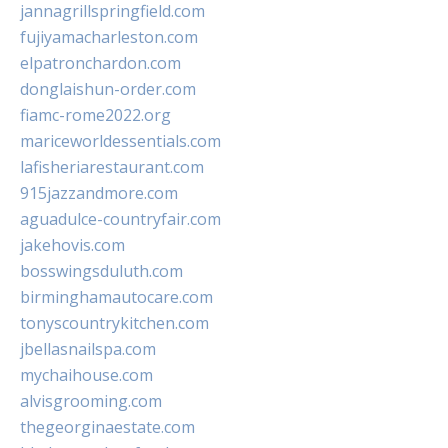
jannagrillspringfield.com
fujiyamacharleston.com
elpatronchardon.com
donglaishun-order.com
fiamc-rome2022.org
mariceworldessentials.com
lafisheriarestaurant.com
915jazzandmore.com
aguadulce-countryfair.com
jakehovis.com
bosswingsduluth.com
birminghamautocare.com
tonyscountrykitchen.com
jbellasnailspa.com
mychaihouse.com
alvisgrooming.com
thegeorginaestate.com