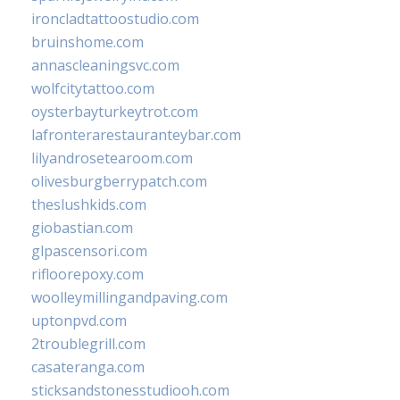
ironcladtattoostudio.com
bruinshome.com
annascleaningsvc.com
wolfcitytattoo.com
oysterbayturkeytrot.com
lafronterarestauranteybar.com
lilyandrosetearoom.com
olivesburgberrypatch.com
theslushkids.com
giobastian.com
glpascensori.com
rifloorepoxy.com
woolleymillingandpaving.com
uptonpvd.com
2troublegrill.com
casateranga.com
sticksandstonesstudiooh.com