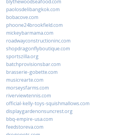
blythewoodseafood.com
paolosdelibangkok.com
bobacove.com
phoone24brookfield.com
mickeybarmama.com
roadwayconstructioninc.com
shopdragonflyboutique.com
sportszilla.org
batchprovisionsbar.com
brasserie-gobette.com
musicrearte.com
morseysfarms.com
riverviewtennis.com
official-kelly-toys-squishmallows.com
displaygardenonsuncrest.org
bbq-empire-usa.com
feedstoreva.com
drogopets.com