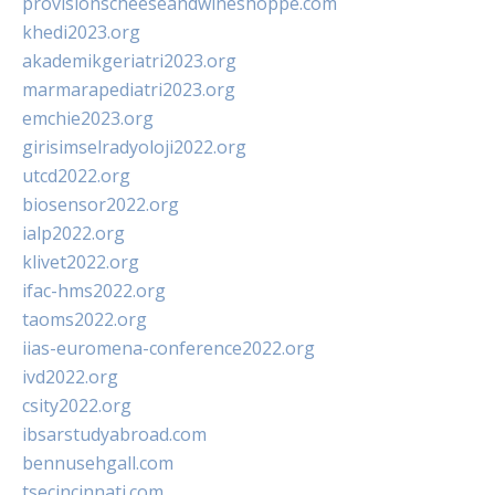
provisionscheeseandwineshoppe.com
khedi2023.org
akademikgeriatri2023.org
marmarapediatri2023.org
emchie2023.org
girisimselradyoloji2022.org
utcd2022.org
biosensor2022.org
ialp2022.org
klivet2022.org
ifac-hms2022.org
taoms2022.org
iias-euromena-conference2022.org
ivd2022.org
csity2022.org
ibsarstudyabroad.com
bennusehgall.com
tsecincinnati.com