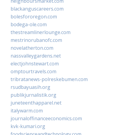
neighboursmarket.com
blackanguscareers.com
bolesfororegon.com
bodega-ole.com
thestreamlinerlounge.com
mestrinorubanofc.com
novelatherton.com
nassvalleygardens.net
electjohnstewart.com
omptourtravels.com
tribratanews-polreskebumen.com
rsudbayuasih.org
publikjurnalistik.org
juneteenthapparel.net
italywarm.com
journaloffinanceeconomics.com
kvk-kumari.org
foodscienceandtechnology.com