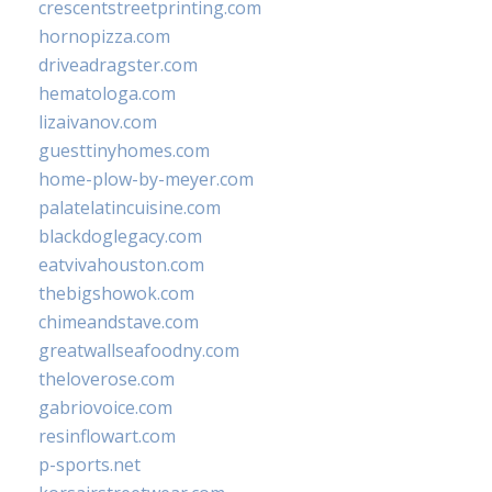
crescentstreetprinting.com
hornopizza.com
driveadragster.com
hematologa.com
lizaivanov.com
guesttinyhomes.com
home-plow-by-meyer.com
palatelatincuisine.com
blackdoglegacy.com
eatvivahouston.com
thebigshowok.com
chimeandstave.com
greatwallseafoodny.com
theloverose.com
gabriovoice.com
resinflowart.com
p-sports.net