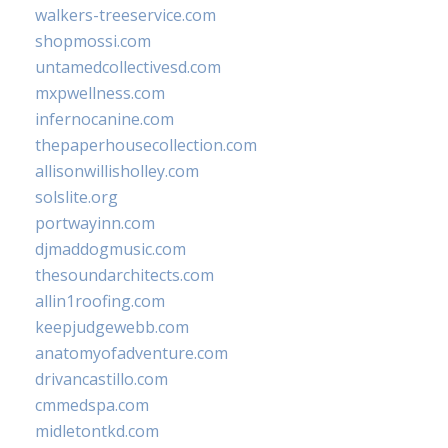
walkers-treeservice.com
shopmossi.com
untamedcollectivesd.com
mxpwellness.com
infernocanine.com
thepaperhousecollection.com
allisonwillisholley.com
solslite.org
portwayinn.com
djmaddogmusic.com
thesoundarchitects.com
allin1roofing.com
keepjudgewebb.com
anatomyofadventure.com
drivancastillo.com
cmmedspa.com
midletontkd.com