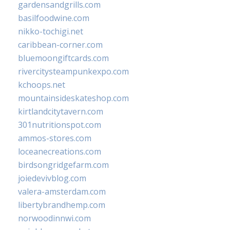
gardensandgrills.com
basilfoodwine.com
nikko-tochigi.net
caribbean-corner.com
bluemoongiftcards.com
rivercitysteampunkexpo.com
kchoops.net
mountainsideskateshop.com
kirtlandcitytavern.com
301nutritionspot.com
ammos-stores.com
loceanecreations.com
birdsongridgefarm.com
joiedevivblog.com
valera-amsterdam.com
libertybrandhemp.com
norwoodinnwi.com