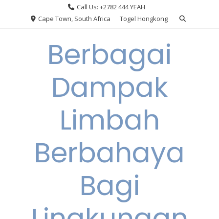
Skip
Call Us: +2782 444 YEAH
to
Cape Town, South Africa
Togel Hongkong
content
Berbagai
Dampak
Limbah
Berbahaya
Bagi
Lingkungan