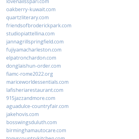
lovenailsspari.com
oakberry-kuwait.com
quartzliterary.com
friendsofbroderickpark.com
studiopiattellina.com
jannagrillspringfield.com
fujiyamacharleston.com
elpatronchardon.com
donglaishun-order.com
fiamc-rome2022.org
mariceworldessentials.com
lafisheriarestaurant.com
915jazzandmore.com
aguadulce-countryfair.com
jakehovis.com
bosswingsduluth.com
birminghamautocare.com
tonyscountrykitchen.com