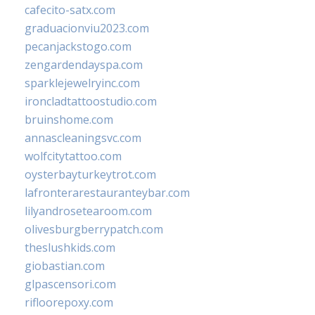
cafecito-satx.com
graduacionviu2023.com
pecanjackstogo.com
zengardendayspa.com
sparklejewelryinc.com
ironcladtattoostudio.com
bruinshome.com
annascleaningsvc.com
wolfcitytattoo.com
oysterbayturkeytrot.com
lafronterarestauranteybar.com
lilyandrosetearoom.com
olivesburgberrypatch.com
theslushkids.com
giobastian.com
glpascensori.com
rifloorepoxy.com