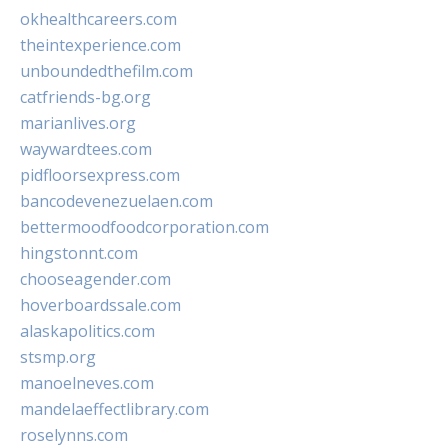
okhealthcareers.com
theintexperience.com
unboundedthefilm.com
catfriends-bg.org
marianlives.org
waywardtees.com
pidfloorsexpress.com
bancodevenezuelaen.com
bettermoodfoodcorporation.com
hingstonnt.com
chooseagender.com
hoverboardssale.com
alaskapolitics.com
stsmp.org
manoelneves.com
mandelaeffectlibrary.com
roselynns.com