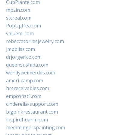
CupPlante.com
mpzin.com
stcreal.com
PopUpFlea.com
valueml.com
rebeccatorresjewelry.com
jmpbliss.com
drjorgerico.com
queensushipa.com
wendyweimerdds.com
ameri-camp.com
hrsreceivables.com
empconst1.com
cinderella-support.com
bigpinkrestaurant.com
inspirehuahin.com
memmingerspainting.com