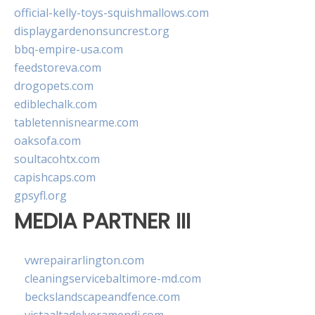
official-kelly-toys-squishmallows.com
displaygardenonsuncrest.org
bbq-empire-usa.com
feedstoreva.com
drogopets.com
ediblechalk.com
tabletennisnearme.com
oaksofa.com
soultacohtx.com
capishcaps.com
gpsyfl.org
MEDIA PARTNER III
vwrepairarlington.com
cleaningservicebaltimore-md.com
beckslandscapeandfence.com
vistaaltadelveramendi.com