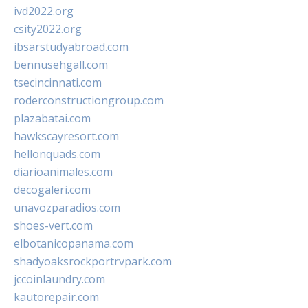
ivd2022.org
csity2022.org
ibsarstudyabroad.com
bennusehgall.com
tsecincinnati.com
roderconstructiongroup.com
plazabatai.com
hawkscayresort.com
hellonquads.com
diarioanimales.com
decogaleri.com
unavozparadios.com
shoes-vert.com
elbotanicopanama.com
shadyoaksrockportrvpark.com
jccoinlaundry.com
kautorepair.com