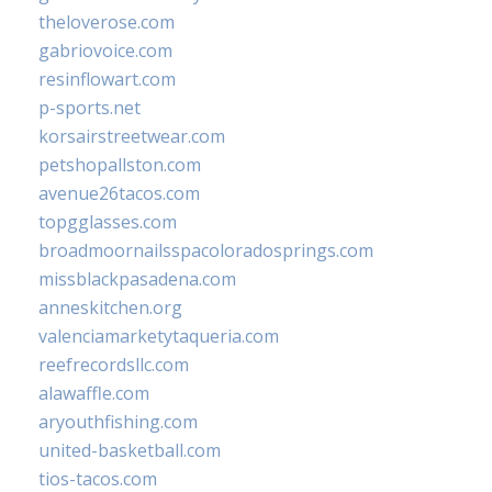
theloverose.com
gabriovoice.com
resinflowart.com
p-sports.net
korsairstreetwear.com
petshopallston.com
avenue26tacos.com
topgglasses.com
broadmoornailsspacoloradosprings.com
missblackpasadena.com
anneskitchen.org
valenciamarketytaqueria.com
reefrecordsllc.com
alawaffle.com
aryouthfishing.com
united-basketball.com
tios-tacos.com