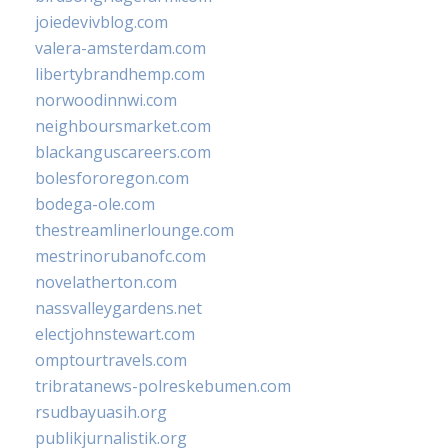
joiedevivblog.com
valera-amsterdam.com
libertybrandhemp.com
norwoodinnwi.com
neighboursmarket.com
blackanguscareers.com
bolesfororegon.com
bodega-ole.com
thestreamlinerlounge.com
mestrinorubanofc.com
novelatherton.com
nassvalleygardens.net
electjohnstewart.com
omptourtravels.com
tribratanews-polreskebumen.com
rsudbayuasih.org
publikjurnalistik.org