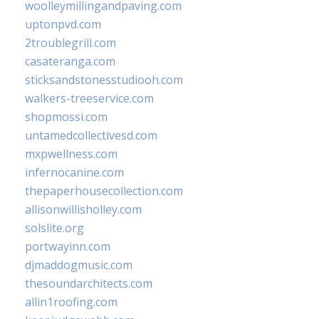
woolleymillingandpaving.com
uptonpvd.com
2troublegrill.com
casateranga.com
sticksandstonesstudiooh.com
walkers-treeservice.com
shopmossi.com
untamedcollectivesd.com
mxpwellness.com
infernocanine.com
thepaperhousecollection.com
allisonwillisholley.com
solslite.org
portwayinn.com
djmaddogmusic.com
thesoundarchitects.com
allin1roofing.com