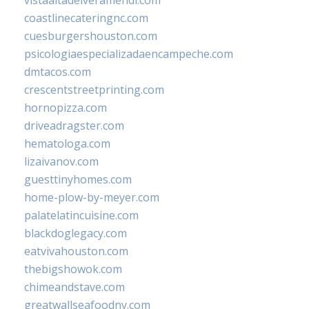
coastlinecateringnc.com
cuesburgershouston.com
psicologiaespecializadaencampeche.com
dmtacos.com
crescentstreetprinting.com
hornopizza.com
driveadragster.com
hematologa.com
lizaivanov.com
guesttinyhomes.com
home-plow-by-meyer.com
palatelatincuisine.com
blackdoglegacy.com
eatvivahouston.com
thebigshowok.com
chimeandstave.com
greatwallseafoodny.com