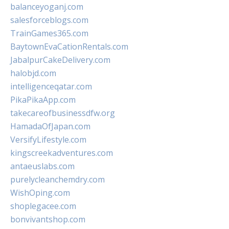
balanceyoganj.com
salesforceblogs.com
TrainGames365.com
BaytownEvaCationRentals.com
JabalpurCakeDelivery.com
halobjd.com
intelligenceqatar.com
PikaPikaApp.com
takecareofbusinessdfw.org
HamadaOfJapan.com
VersifyLifestyle.com
kingscreekadventures.com
antaeuslabs.com
purelycleanchemdry.com
WishOping.com
shoplegacee.com
bonvivantshop.com