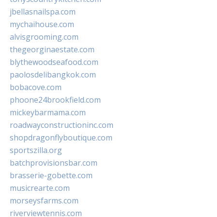
jbellasnailspa.com
mychaihouse.com
alvisgrooming.com
thegeorginaestate.com
blythewoodseafood.com
paolosdelibangkok.com
bobacove.com
phoone24brookfield.com
mickeybarmama.com
roadwayconstructioninc.com
shopdragonflyboutique.com
sportszilla.org
batchprovisionsbar.com
brasserie-gobette.com
musicrearte.com
morseysfarms.com
riverviewtennis.com