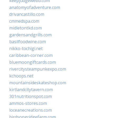
keepjudgewebb.com
anatomyofadventure.com
drivancastillo.com
cmmedspa.com
midletontkd.com
gardensandgrills.com
basilfoodwine.com
nikko-tochigi.net
caribbean-corner.com
bluemoongiftcards.com
rivercitysteampunkexpo.com
kchoops.net
mountainsideskateshop.com
kirtlandcitytavern.com
301nutritionspot.com
ammos-stores.com
loceanecreations.com
birdsongridgefarm.com