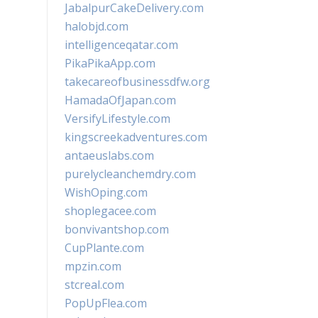
JabalpurCakeDelivery.com
halobjd.com
intelligenceqatar.com
PikaPikaApp.com
takecareofbusinessdfw.org
HamadaOfJapan.com
VersifyLifestyle.com
kingscreekadventures.com
antaeuslabs.com
purelycleanchemdry.com
WishOping.com
shoplegacee.com
bonvivantshop.com
CupPlante.com
mpzin.com
stcreal.com
PopUpFlea.com