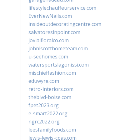
lifestylechauffeurservice.com
EverNewNails.com
insideoutdecoratingcentre.com
salvatoresinpoint.com
jovialfloralco.com
johnlscotthometeam.com
u-seehomes.com
watersportslagonissi.com
mischieffashion.com
eduwyre.com
retro-interiors.com
theblvd-boise.com
fpet2023.org
e-smart2022.org
ngrc2022.org
leesfamilyfoods.com
lewis-lewis-cpas.com