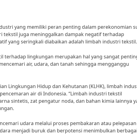
industri yang memiliki peran penting dalam perekonomian s
ri tekstil juga meninggalkan dampak negatif terhadap
if yang seringkali diabaikan adalah limbah industri tekstil.
til terhadap lingkungan merupakan hal yang sangat pentin
at mencemari air, udara, dan tanah sehingga mengganggu
ian Lingkungan Hidup dan Kehutanan (KLHK), limbah indust
encemaran air di Indonesia. “Limbah industri tekstil
na sintetis, zat pengatur noda, dan bahan kimia lainnya 
kungan.
t mencemari udara melalui proses pembakaran atau pelepasan
 udara menjadi buruk dan berpotensi menimbulkan berbaga