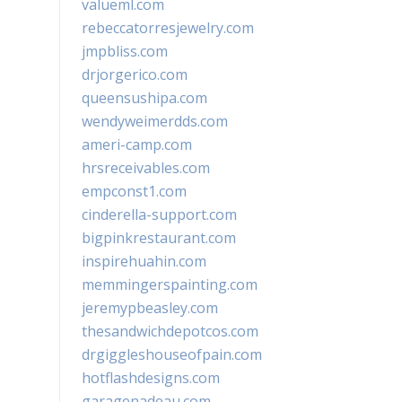
valueml.com
rebeccatorresjewelry.com
jmpbliss.com
drjorgerico.com
queensushipa.com
wendyweimerdds.com
ameri-camp.com
hrsreceivables.com
empconst1.com
cinderella-support.com
bigpinkrestaurant.com
inspirehuahin.com
memmingerspainting.com
jeremypbeasley.com
thesandwichdepotcos.com
drgiggleshouseofpain.com
hotflashdesigns.com
garagenadeau.com