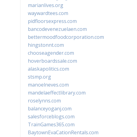
marianlives.org
waywardtees.com
pidfloorsexpress.com
bancodevenezuelaen.com
bettermoodfoodcorporation.com
hingstonnt.com
chooseagender.com
hoverboardssale.com
alaskapolitics.com
stsmp.org
manoelneves.com
mandelaeffectlibrary.com
roselynns.com
balanceyoganj.com
salesforceblogs.com
TrainGames365.com
BaytownEvaCationRentals.com