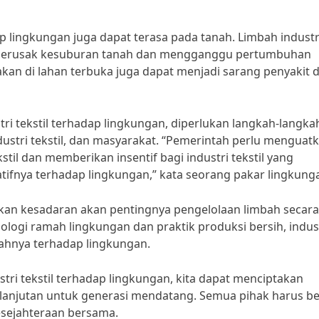
ap lingkungan juga dapat terasa pada tanah. Limbah industr
at merusak kesuburan tanah dan mengganggu pertumbuhan
rakan di lahan terbuka juga dapat menjadi sarang penyakit 
ri tekstil terhadap lingkungan, diperlukan langkah-langka
dustri tekstil, dan masyarakat. “Pemerintah perlu menguat
kstil dan memberikan insentif bagi industri tekstil yang
fnya terhadap lingkungan,” kata seorang pakar lingkung
katkan kesadaran akan pentingnya pengelolaan limbah secara
ogi ramah lingkungan dan praktik produksi bersih, indus
bahnya terhadap lingkungan.
ri tekstil terhadap lingkungan, kita dapat menciptakan
kelanjutan untuk generasi mendatang. Semua pihak harus b
esejahteraan bersama.