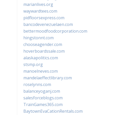
marianlives.org
waywardtees.com
pidfloorsexpress.com
bancodevenezuelaen.com
bettermoodfoodcorporation.com
hingstonnt.com
chooseagender.com
hoverboardssale.com
alaskapolitics.com
stsmp.org
manoelneves.com
mandelaeffectlibrary.com
roselynns.com
balanceyoganj.com
salesforceblogs.com
TrainGames365.com
BaytownEvaCationRentals.com