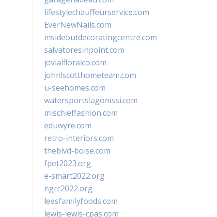
lifestylechauffeurservice.com
EverNewNails.com
insideoutdecoratingcentre.com
salvatoresinpoint.com
jovialfloralco.com
johnlscotthometeam.com
u-seehomes.com
watersportslagonissi.com
mischieffashion.com
eduwyre.com
retro-interiors.com
theblvd-boise.com
fpet2023.org
e-smart2022.org
ngrc2022.org
leesfamilyfoods.com
lewis-lewis-cpas.com