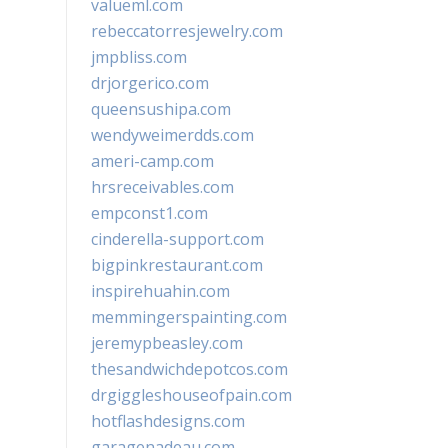
valueml.com
rebeccatorresjewelry.com
jmpbliss.com
drjorgerico.com
queensushipa.com
wendyweimerdds.com
ameri-camp.com
hrsreceivables.com
empconst1.com
cinderella-support.com
bigpinkrestaurant.com
inspirehuahin.com
memmingerspainting.com
jeremypbeasley.com
thesandwichdepotcos.com
drgiggleshouseofpain.com
hotflashdesigns.com
garagenadeau.com