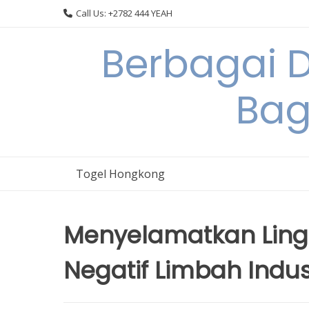
Skip
Call Us: +2782 444 YEAH
to
content
Berbagai 
Bag
Togel Hongkong
Menyelamatkan Lin
Negatif Limbah Indust