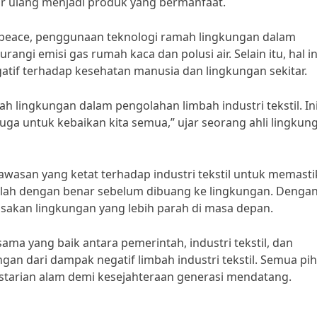
ur ulang menjadi produk yang bermanfaat.
npeace, penggunaan teknologi ramah lingkungan dalam
angi emisi gas rumah kaca dan polusi air. Selain itu, hal in
if terhadap kesehatan manusia dan lingkungan sekitar.
mah lingkungan dalam pengolahan limbah industri tekstil. In
uga untuk kebaikan kita semua,” ujar seorang ahli lingkun
awasan yang ketat terhadap industri tekstil untuk memast
iolah dengan benar sebelum dibuang ke lingkungan. Denga
usakan lingkungan yang lebih parah di masa depan.
ma yang baik antara pemerintah, industri tekstil, dan
an dari dampak negatif limbah industri tekstil. Semua pi
tarian alam demi kesejahteraan generasi mendatang.