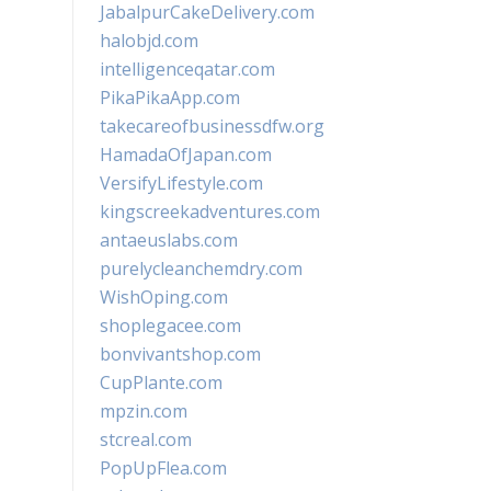
JabalpurCakeDelivery.com
halobjd.com
intelligenceqatar.com
PikaPikaApp.com
takecareofbusinessdfw.org
HamadaOfJapan.com
VersifyLifestyle.com
kingscreekadventures.com
antaeuslabs.com
purelycleanchemdry.com
WishOping.com
shoplegacee.com
bonvivantshop.com
CupPlante.com
mpzin.com
stcreal.com
PopUpFlea.com