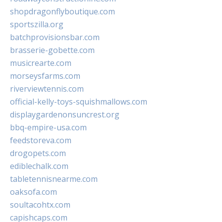
shopdragonflyboutique.com
sportszilla.org
batchprovisionsbar.com
brasserie-gobette.com
musicrearte.com
morseysfarms.com
riverviewtennis.com
official-kelly-toys-squishmallows.com
displaygardenonsuncrest.org
bbq-empire-usa.com
feedstoreva.com
drogopets.com
ediblechalk.com
tabletennisnearme.com
oaksofa.com
soultacohtx.com
capishcaps.com