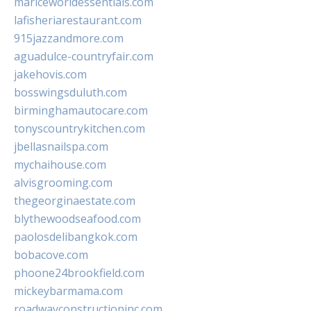
mariceworldessentials.com
lafisheriarestaurant.com
915jazzandmore.com
aguadulce-countryfair.com
jakehovis.com
bosswingsduluth.com
birminghamautocare.com
tonyscountrykitchen.com
jbellasnailspa.com
mychaihouse.com
alvisgrooming.com
thegeorginaestate.com
blythewoodseafood.com
paolosdelibangkok.com
bobacove.com
phoone24brookfield.com
mickeybarmama.com
roadwayconstructioninc.com