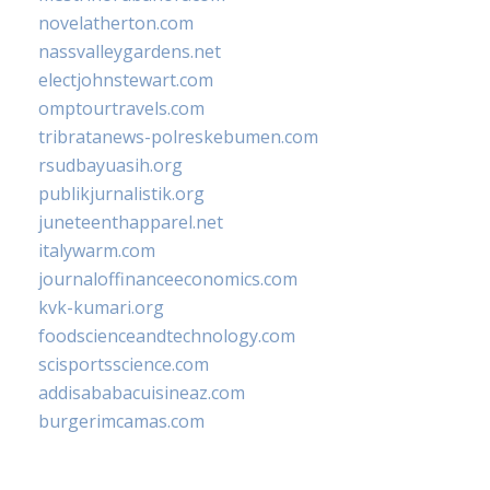
novelatherton.com
nassvalleygardens.net
electjohnstewart.com
omptourtravels.com
tribratanews-polreskebumen.com
rsudbayuasih.org
publikjurnalistik.org
juneteenthapparel.net
italywarm.com
journaloffinanceeconomics.com
kvk-kumari.org
foodscienceandtechnology.com
scisportsscience.com
addisababacuisineaz.com
burgerimcamas.com