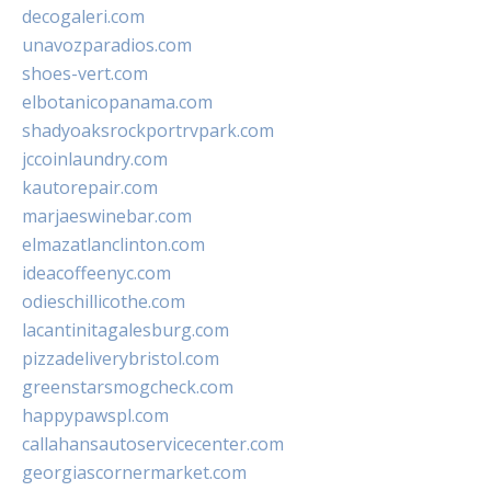
decogaleri.com
unavozparadios.com
shoes-vert.com
elbotanicopanama.com
shadyoaksrockportrvpark.com
jccoinlaundry.com
kautorepair.com
marjaeswinebar.com
elmazatlanclinton.com
ideacoffeenyc.com
odieschillicothe.com
lacantinitagalesburg.com
pizzadeliverybristol.com
greenstarsmogcheck.com
happypawspl.com
callahansautoservicecenter.com
georgiascornermarket.com