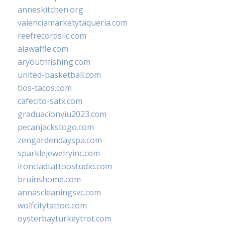
anneskitchen.org
valenciamarketytaqueria.com
reefrecordsllc.com
alawaffle.com
aryouthfishing.com
united-basketball.com
tios-tacos.com
cafecito-satx.com
graduacionviu2023.com
pecanjackstogo.com
zengardendayspa.com
sparklejewelryinc.com
ironcladtattoostudio.com
bruinshome.com
annascleaningsvc.com
wolfcitytattoo.com
oysterbayturkeytrot.com