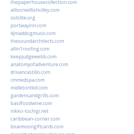
thepaperhousecollection.com
allisonwillisholley.com
solslite.org
portwayinn.com
djmaddogmusic.com
thesoundarchitects.com
allin1roofing.com
keepjudgewebb.com
anatomyofadventure.com
drivancastillo.com
cmmedspa.com
midletontkd.com
gardensandgrills.com
basilfoodwine.com
nikko-tochigi.net
caribbean-corner.com
bluemoongiftcards.com