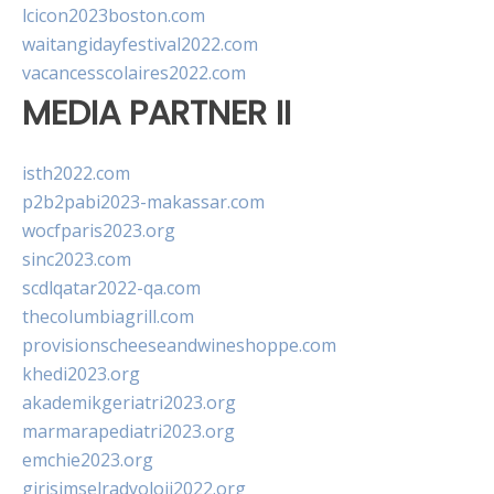
lcicon2023boston.com
waitangidayfestival2022.com
vacancesscolaires2022.com
MEDIA PARTNER II
isth2022.com
p2b2pabi2023-makassar.com
wocfparis2023.org
sinc2023.com
scdlqatar2022-qa.com
thecolumbiagrill.com
provisionscheeseandwineshoppe.com
khedi2023.org
akademikgeriatri2023.org
marmarapediatri2023.org
emchie2023.org
girisimselradyoloji2022.org