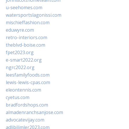
johnlscotthometeam.com
u-seehomes.com
watersportslagonissi.com
mischieffashion.com
eduwyre.com
retro-interiors.com
theblvd-boise.com
fpet2023.org
e-smart2022.org
ngrc2022.org
leesfamilyfoods.com
lewis-lewis-cpas.com
eleontennis.com
cyetus.com
bradfordshops.com
almadenranchsanjose.com
advocatevijay.com
adlibilimler2023.com