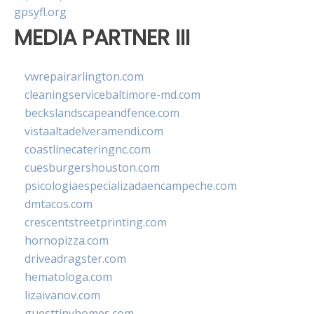
gpsyfl.org
MEDIA PARTNER III
vwrepairarlington.com
cleaningservicebaltimore-md.com
beckslandscapeandfence.com
vistaaltadelveramendi.com
coastlinecateringnc.com
cuesburgershouston.com
psicologiaespecializadaencampeche.com
dmtacos.com
crescentstreetprinting.com
hornopizza.com
driveadragster.com
hematologa.com
lizaivanov.com
guesttinyhomes.com