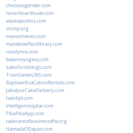
chooseagender.com
hoverboardssale.com
alaskapolitics.com
stsmp.org
manoelneves.com
mandelaeffectlibrary.com
roselynns.com
balanceyoganj.com
salesforceblogs.com
TrainGames365.com
BaytownEvaCationRentals.com
JabalpurCakeDelivery.com
halobjd.com
intelligenceqatar.com
PikaPikaApp.com
takecareofbusinessdfw.org
HamadaOfJapan.com