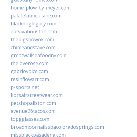
home-plow-by-meyer.com
palatelatincuisine.com
blackdoglegacy.com
eatvivahouston.com
thebigshowok.com
chimeandstave.com
greatwallseafoodny.com
theloverose.com
gabriovoice.com
resinflowart.com
p-sports.net
korsairstreetwear.com
petshopallston.com
avenue26tacos.com
topgglasses.com
broadmoornailsspacoloradosprings.com
missblackpasadena.com