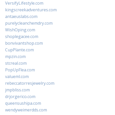
VersifyLifestyle.com
kingscreekadventures.com
antaeuslabs.com
purelycleanchemdry.com
WishOping.com
shoplegacee.com
bonvivantshop.com
CupPlante.com
mpzin.com
stcreal.com
PopUpFlea.com
valueml.com
rebeccatorresjewelry.com
jmpbliss.com
drjorgerico.com
queensushipa.com
wendyweimerdds.com