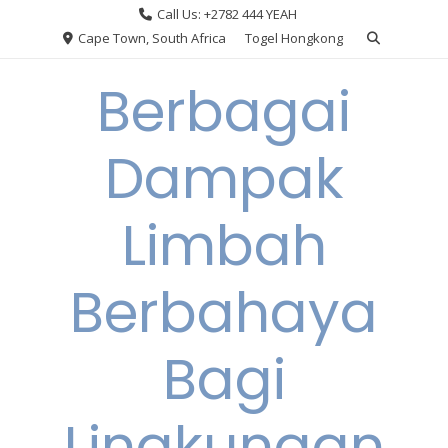
Skip
Call Us: +2782 444 YEAH
to
Cape Town, South Africa
Togel Hongkong
content
Berbagai
Dampak
Limbah
Berbahaya
Bagi
Lingkungan