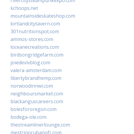
rivercitysteampunkexpo.com
kchoops.net
mountainsideskateshop.com
kirtlandcitytavern.com
301nutritionspot.com
ammos-stores.com
loceanecreations.com
birdsongridgefarm.com
joiedevivblog.com
valera-amsterdam.com
libertybrandhemp.com
norwoodinnwi.com
neighboursmarket.com
blackanguscareers.com
bolesfororegon.com
bodega-ole.com
thestreamlinerlounge.com
mestrinorubanofc.com