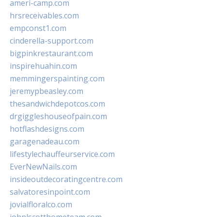
ameri-camp.com
hrsreceivables.com
empconst1.com
cinderella-support.com
bigpinkrestaurant.com
inspirehuahin.com
memmingerspainting.com
jeremypbeasley.com
thesandwichdepotcos.com
drgiggleshouseofpain.com
hotflashdesigns.com
garagenadeau.com
lifestylechauffeurservice.com
EverNewNails.com
insideoutdecoratingcentre.com
salvatoresinpoint.com
jovialfloralco.com