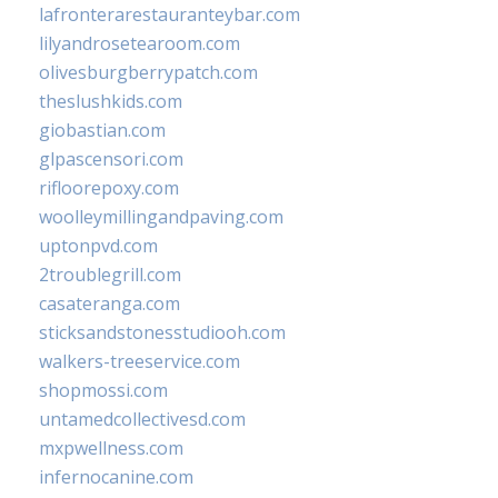
lafronterarestauranteybar.com
lilyandrosetearoom.com
olivesburgberrypatch.com
theslushkids.com
giobastian.com
glpascensori.com
rifloorepoxy.com
woolleymillingandpaving.com
uptonpvd.com
2troublegrill.com
casateranga.com
sticksandstonesstudiooh.com
walkers-treeservice.com
shopmossi.com
untamedcollectivesd.com
mxpwellness.com
infernocanine.com