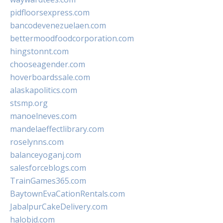
pidfloorsexpress.com
bancodevenezuelaen.com
bettermoodfoodcorporation.com
hingstonnt.com
chooseagender.com
hoverboardssale.com
alaskapolitics.com
stsmp.org
manoelneves.com
mandelaeffectlibrary.com
roselynns.com
balanceyoganj.com
salesforceblogs.com
TrainGames365.com
BaytownEvaCationRentals.com
JabalpurCakeDelivery.com
halobjd.com