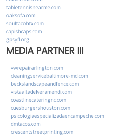
tabletennisnearme.com
oaksofa.com
soultacohtx.com
capishcaps.com
gpsyfl.org
MEDIA PARTNER III
vwrepairarlington.com
cleaningservicebaltimore-md.com
beckslandscapeandfence.com
vistaaltadelveramendi.com
coastlinecateringnc.com
cuesburgershouston.com
psicologiaespecializadaencampeche.com
dmtacos.com
crescentstreetprinting.com