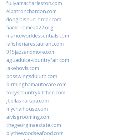
fujiyamacharleston.com
elpatronchardon.com
donglaishun-order.com
fiamc-rome2022.org
mariceworldessentials.com
lafisheriarestaurant.com
915jazzandmore.com
aguadulce-countryfair.com
jakehovis.com
bosswingsduluth.com
birminghamautocare.com
tonyscountrykitchen.com
jbellasnailspa.com
mychaihouse.com
alvisgrooming.com
thegeorginaestate.com
blythewoodseafood.com