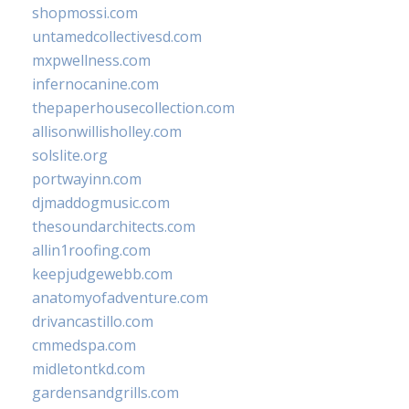
shopmossi.com
untamedcollectivesd.com
mxpwellness.com
infernocanine.com
thepaperhousecollection.com
allisonwillisholley.com
solslite.org
portwayinn.com
djmaddogmusic.com
thesoundarchitects.com
allin1roofing.com
keepjudgewebb.com
anatomyofadventure.com
drivancastillo.com
cmmedspa.com
midletontkd.com
gardensandgrills.com