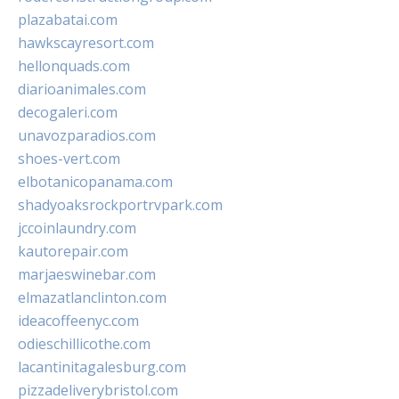
plazabatai.com
hawkscayresort.com
hellonquads.com
diarioanimales.com
decogaleri.com
unavozparadios.com
shoes-vert.com
elbotanicopanama.com
shadyoaksrockportrvpark.com
jccoinlaundry.com
kautorepair.com
marjaeswinebar.com
elmazatlanclinton.com
ideacoffeenyc.com
odieschillicothe.com
lacantinitagalesburg.com
pizzadeliverybristol.com