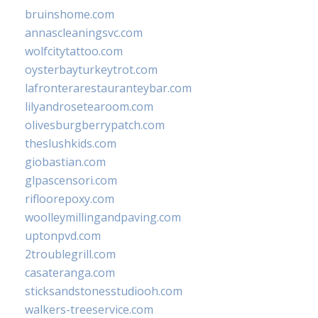
bruinshome.com
annascleaningsvc.com
wolfcitytattoo.com
oysterbayturkeytrot.com
lafronterarestauranteybar.com
lilyandrosetearoom.com
olivesburgberrypatch.com
theslushkids.com
giobastian.com
glpascensori.com
rifloorepoxy.com
woolleymillingandpaving.com
uptonpvd.com
2troublegrill.com
casateranga.com
sticksandstonesstudiooh.com
walkers-treeservice.com