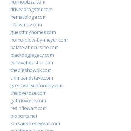
hornopizza.com
driveadragster.com
hematologa.com
lizaivanov.com
guesttinyhomes.com
home-plow-by-meyer.com
palatelatincuisine.com
blackdoglegacy.com
eatvivahouston.com
thebigshowok.com
chimeandstave.com
greatwallseafoodny.com
theloverose.com
gabriovoice.com
resinflowart.com
p-sports.net
korsairstreetwear.com
petshopallston.com