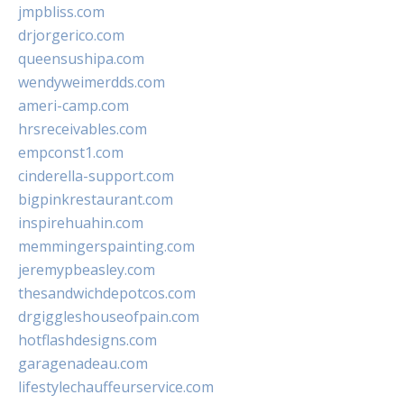
jmpbliss.com
drjorgerico.com
queensushipa.com
wendyweimerdds.com
ameri-camp.com
hrsreceivables.com
empconst1.com
cinderella-support.com
bigpinkrestaurant.com
inspirehuahin.com
memmingerspainting.com
jeremypbeasley.com
thesandwichdepotcos.com
drgiggleshouseofpain.com
hotflashdesigns.com
garagenadeau.com
lifestylechauffeurservice.com