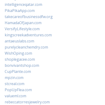
intelligenceqatar.com
PikaPikaApp.com
takecareofbusinessdfw.org
HamadaOfJapan.com
VersifyLifestyle.com
kingscreekadventures.com
antaeuslabs.com
purelycleanchemdry.com
WishOping.com
shoplegacee.com
bonvivantshop.com
CupPlante.com
mpzin.com
stcreal.com
PopUpFlea.com
valueml.com
rebeccatorresjewelry.com