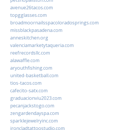
avenue26tacos.com
topgglasses.com
broadmoornailsspacoloradosprings.com
missblackpasadena.com
anneskitchen.org
valenciamarketytaqueria.com
reefrecordsllc.com
alawaffle.com
aryouthfishing.com
united-basketball.com
tios-tacos.com
cafecito-satx.com
graduacionviu2023.com
pecanjackstogo.com
zengardendayspa.com
sparklejewelryinc.com
ironcladtattoostudio.com