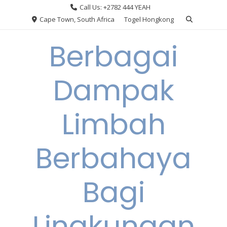
Skip
Call Us: +2782 444 YEAH
to
Cape Town, South Africa
Togel Hongkong
content
Berbagai
Dampak
Limbah
Berbahaya
Bagi
Lingkungan