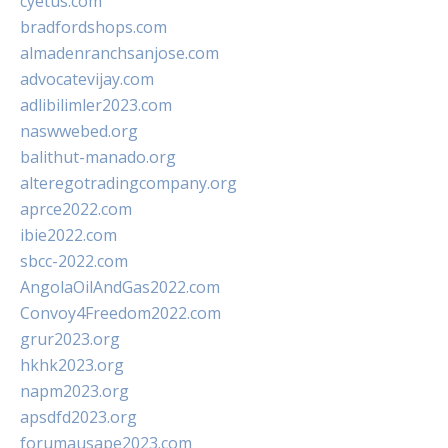
cyetus.com
bradfordshops.com
almadenranchsanjose.com
advocatevijay.com
adlibilimler2023.com
naswwebed.org
balithut-manado.org
alteregotradingcompany.org
aprce2022.com
ibie2022.com
sbcc-2022.com
AngolaOilAndGas2022.com
Convoy4Freedom2022.com
grur2023.org
hkhk2023.org
napm2023.org
apsdfd2023.org
forumausape2023.com