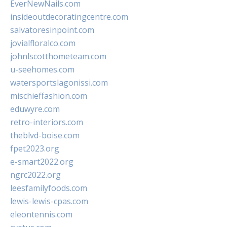
EverNewNails.com
insideoutdecoratingcentre.com
salvatoresinpoint.com
jovialfloralco.com
johnlscotthometeam.com
u-seehomes.com
watersportslagonissi.com
mischieffashion.com
eduwyre.com
retro-interiors.com
theblvd-boise.com
fpet2023.org
e-smart2022.org
ngrc2022.org
leesfamilyfoods.com
lewis-lewis-cpas.com
eleontennis.com