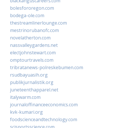
blackanguscareers.com
bolesfororegon.com
bodega-ole.com
thestreamlinerlounge.com
mestrinorubanofc.com
novelatherton.com
nassvalleygardens.net
electjohnstewart.com
omptourtravels.com
tribratanews-polreskebumen.com
rsudbayuasih.org
publikjurnalistik.org
juneteenthapparel.net
italywarm.com
journaloffinanceeconomics.com
kvk-kumari.org
foodscienceandtechnology.com
scisportsscience.com