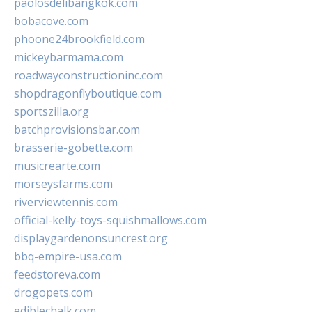
paolosdelibangkok.com
bobacove.com
phoone24brookfield.com
mickeybarmama.com
roadwayconstructioninc.com
shopdragonflyboutique.com
sportszilla.org
batchprovisionsbar.com
brasserie-gobette.com
musicrearte.com
morseysfarms.com
riverviewtennis.com
official-kelly-toys-squishmallows.com
displaygardenonsuncrest.org
bbq-empire-usa.com
feedstoreva.com
drogopets.com
ediblechalk.com