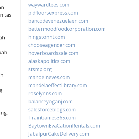
a
waywardtees.com
an
pidfloorsexpress.com
n tas
bancodevenezuelaen.com
bettermoodfoodcorporation.com
hingstonnt.com
ah
chooseagender.com
bah
hoverboardssale.com
alaskapolitics.com
stsmp.org
ah
manoelneves.com
mandelaeffectlibrary.com
g
roselynns.com
balanceyoganj.com
salesforceblogs.com
ing.
TrainGames365.com
BaytownEvaCationRentals.com
JabalpurCakeDelivery.com