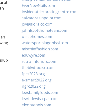
urut
EverNewNails.com
an
insideoutdecoratingcentre.com
salvatoresinpoint.com
jovialfloralco.com
johnlscotthometeam.com
u-seehomes.com
dan
 yang
watersportslagonissi.com
mischieffashion.com
eduwyre.com
hidup
retro-interiors.com
theblvd-boise.com
fpet2023.org
e-smart2022.org
ngrc2022.org
leesfamilyfoods.com
lewis-lewis-cpas.com
eleontennis.com