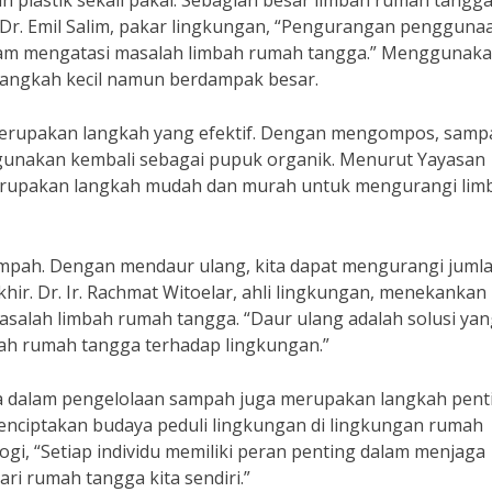
plastik sekali pakai. Sebagian besar limbah rumah tangg
f. Dr. Emil Salim, pakar lingkungan, “Pengurangan pengguna
dalam mengatasi masalah limbah rumah tangga.” Menggunaka
 langkah kecil namun berdampak besar.
merupakan langkah yang efektif. Dengan mengompos, samp
digunakan kembali sebagai pupuk organik. Menurut Yayasan
rupakan langkah mudah dan murah untuk mengurangi lim
mpah. Dengan mendaur ulang, kita dapat mengurangi juml
. Dr. Ir. Rachmat Witoelar, ahli lingkungan, menekankan
salah limbah rumah tangga. “Daur ulang adalah solusi yan
bah rumah tangga terhadap lingkungan.”
ga dalam pengelolaan sampah juga merupakan langkah pent
enciptakan budaya peduli lingkungan di lingkungan rumah
logi, “Setiap individu memiliki peran penting dalam menjaga
ri rumah tangga kita sendiri.”