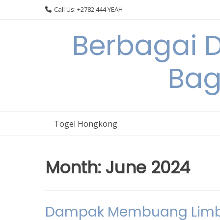
Skip
Call Us: +2782 444 YEAH
to
content
Berbagai 
Bag
Togel Hongkong
Month:
June 2024
Dampak Membuang Limba