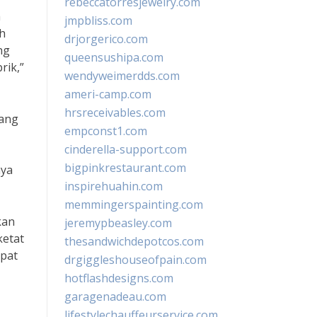
rebeccatorresjewelry.com
h
jmpbliss.com
ah
drjorgerico.com
ng
queensushipa.com
rik,”
wendyweimerdds.com
ameri-camp.com
hrsreceivables.com
yang
empconst1.com
cinderella-support.com
bigpinkrestaurant.com
nya
inspirehuahin.com
memmingerspainting.com
kan
jeremypbeasley.com
ketat
thesandwichdepotcos.com
pat
drgiggleshouseofpain.com
hotflashdesigns.com
garagenadeau.com
lifestylechauffeurservice.com