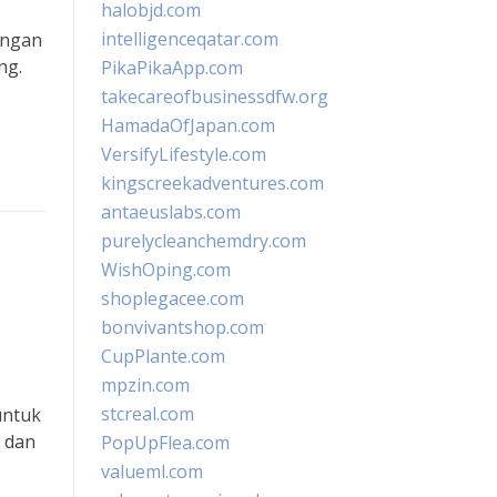
halobjd.com
intelligenceqatar.com
engan
ng.
PikaPikaApp.com
takecareofbusinessdfw.org
HamadaOfJapan.com
VersifyLifestyle.com
kingscreekadventures.com
antaeuslabs.com
purelycleanchemdry.com
WishOping.com
shoplegacee.com
bonvivantshop.com
CupPlante.com
mpzin.com
stcreal.com
untuk
 dan
PopUpFlea.com
valueml.com