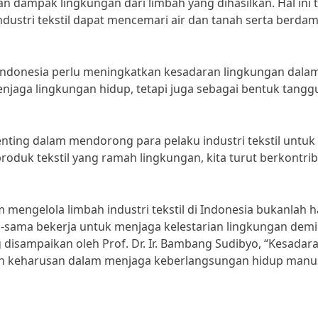
n dampak lingkungan dari limbah yang dihasilkan. Hal ini 
ustri tekstil dapat mencemari air dan tanah serta berda
 di Indonesia perlu meningkatkan kesadaran lingkungan dala
enjaga lingkungan hidup, tetapi juga sebagai bentuk tang
nting dalam mendorong para pelaku industri tekstil untuk 
oduk tekstil yang ramah lingkungan, kita turut berkontrib
mengelola limbah industri tekstil di Indonesia bukanlah h
a-sama bekerja untuk menjaga kelestarian lingkungan demi
disampaikan oleh Prof. Dr. Ir. Bambang Sudibyo, “Kesadar
ah keharusan dalam menjaga keberlangsungan hidup manus