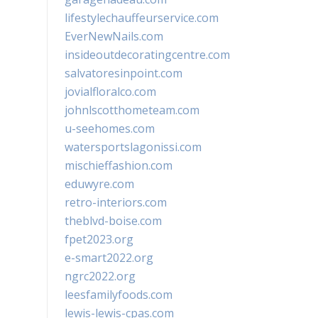
lifestylechauffeurservice.com
EverNewNails.com
insideoutdecoratingcentre.com
salvatoresinpoint.com
jovialfloralco.com
johnlscotthometeam.com
u-seehomes.com
watersportslagonissi.com
mischieffashion.com
eduwyre.com
retro-interiors.com
theblvd-boise.com
fpet2023.org
e-smart2022.org
ngrc2022.org
leesfamilyfoods.com
lewis-lewis-cpas.com