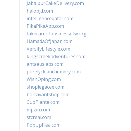
JabalpurCakeDelivery.com
halobjd.com
intelligenceqatar.com
PikaPikaApp.com
takecareofbusinessdfw.org
HamadaOfJapan.com
VersifyLifestyle.com
kingscreekadventures.com
antaeuslabs.com
purelycleanchemdry.com
WishOping.com
shoplegacee.com
bonvivantshop.com
CupPlante.com
mpzin.com
stcreal.com
PopUpFlea.com