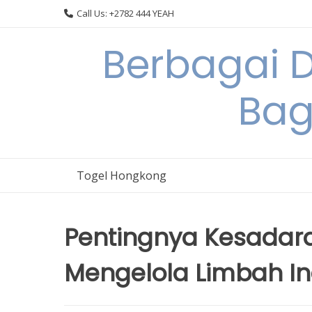
Skip
Call Us: +2782 444 YEAH
to
content
Berbagai 
Bag
Togel Hongkong
Pentingnya Kesadar
Mengelola Limbah Indu