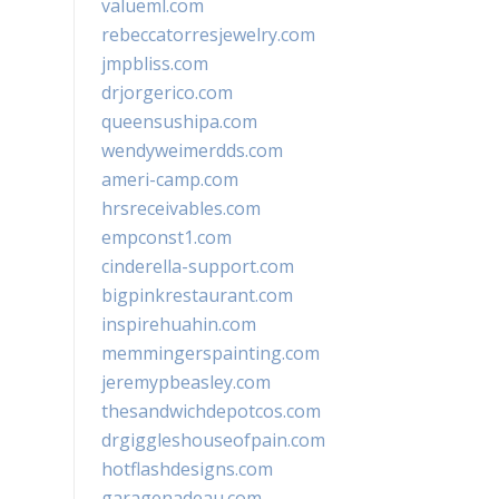
valueml.com
rebeccatorresjewelry.com
jmpbliss.com
drjorgerico.com
queensushipa.com
wendyweimerdds.com
ameri-camp.com
hrsreceivables.com
empconst1.com
cinderella-support.com
bigpinkrestaurant.com
inspirehuahin.com
memmingerspainting.com
jeremypbeasley.com
thesandwichdepotcos.com
drgiggleshouseofpain.com
hotflashdesigns.com
garagenadeau.com