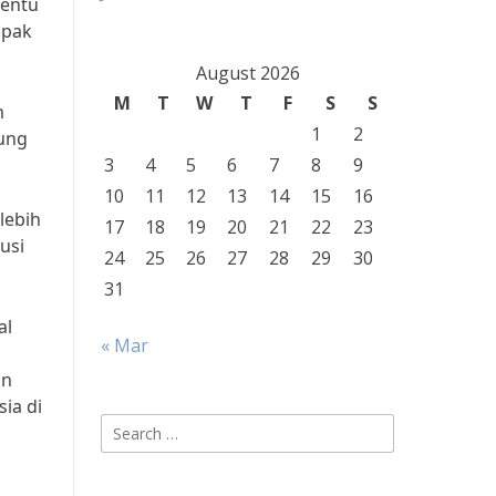
tentu
mpak
August 2026
M
T
W
T
F
S
S
m
1
2
gung
3
4
5
6
7
8
9
10
11
12
13
14
15
16
lebih
17
18
19
20
21
22
23
usi
24
25
26
27
28
29
30
31
al
« Mar
an
ia di
Search
for: