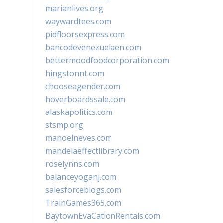
marianlives.org
waywardtees.com
pidfloorsexpress.com
bancodevenezuelaen.com
bettermoodfoodcorporation.com
hingstonnt.com
chooseagender.com
hoverboardssale.com
alaskapolitics.com
stsmp.org
manoelneves.com
mandelaeffectlibrary.com
roselynns.com
balanceyoganj.com
salesforceblogs.com
TrainGames365.com
BaytownEvaCationRentals.com