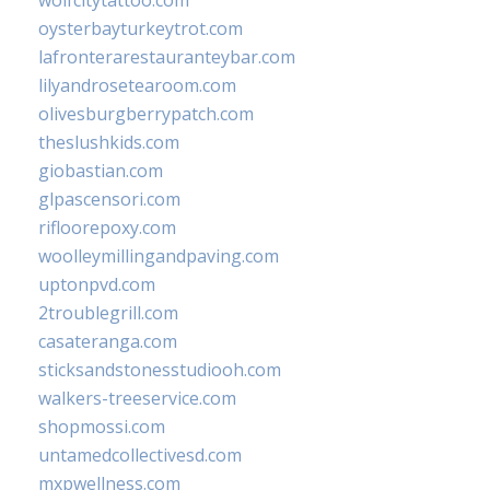
oysterbayturkeytrot.com
lafronterarestauranteybar.com
lilyandrosetearoom.com
olivesburgberrypatch.com
theslushkids.com
giobastian.com
glpascensori.com
rifloorepoxy.com
woolleymillingandpaving.com
uptonpvd.com
2troublegrill.com
casateranga.com
sticksandstonesstudiooh.com
walkers-treeservice.com
shopmossi.com
untamedcollectivesd.com
mxpwellness.com