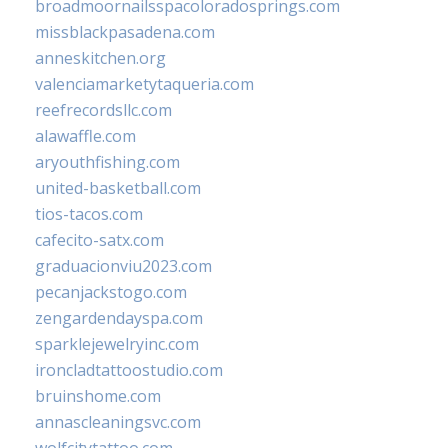
broadmoornailsspacoloradosprings.com
missblackpasadena.com
anneskitchen.org
valenciamarketytaqueria.com
reefrecordsllc.com
alawaffle.com
aryouthfishing.com
united-basketball.com
tios-tacos.com
cafecito-satx.com
graduacionviu2023.com
pecanjackstogo.com
zengardendayspa.com
sparklejewelryinc.com
ironcladtattoostudio.com
bruinshome.com
annascleaningsvc.com
wolfcitytattoo.com