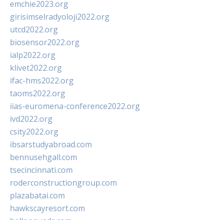
emchie2023.org
girisimselradyoloji2022.org
utcd2022.org
biosensor2022.org
ialp2022.org
klivet2022.org
ifac-hms2022.org
taoms2022.org
iias-euromena-conference2022.org
ivd2022.org
csity2022.org
ibsarstudyabroad.com
bennusehgall.com
tsecincinnati.com
roderconstructiongroup.com
plazabatai.com
hawkscayresort.com