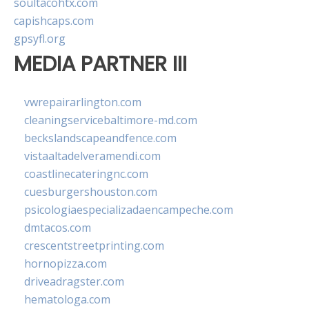
soultacohtx.com
capishcaps.com
gpsyfl.org
MEDIA PARTNER III
vwrepairarlington.com
cleaningservicebaltimore-md.com
beckslandscapeandfence.com
vistaaltadelveramendi.com
coastlinecateringnc.com
cuesburgershouston.com
psicologiaespecializadaencampeche.com
dmtacos.com
crescentstreetprinting.com
hornopizza.com
driveadragster.com
hematologa.com