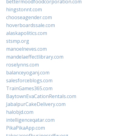
bettermoodfoodcorporation.com
hingstonnt.com
chooseagender.com
hoverboardssale.com
alaskapolitics.com
stsmp.org
manoelneves.com
mandelaeffectlibrary.com
roselynns.com
balanceyoganj.com
salesforceblogs.com
TrainGames365.com
BaytownEvaCationRentals.com
JabalpurCakeDelivery.com
halobjd.com
intelligenceqatar.com
PikaPikaApp.com
takecareofbusinessdfw.org