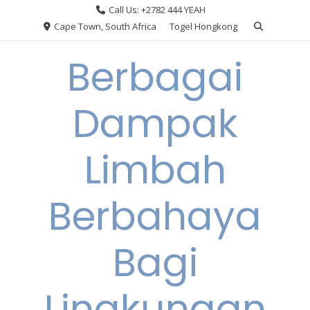
Skip
Call Us: +2782 444 YEAH
to
Cape Town, South Africa
Togel Hongkong
content
Berbagai
Dampak
Limbah
Berbahaya
Bagi
Lingkungan