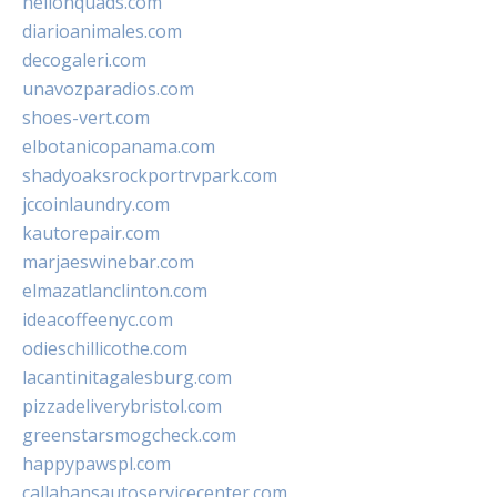
hellonquads.com
diarioanimales.com
decogaleri.com
unavozparadios.com
shoes-vert.com
elbotanicopanama.com
shadyoaksrockportrvpark.com
jccoinlaundry.com
kautorepair.com
marjaeswinebar.com
elmazatlanclinton.com
ideacoffeenyc.com
odieschillicothe.com
lacantinitagalesburg.com
pizzadeliverybristol.com
greenstarsmogcheck.com
happypawspl.com
callahansautoservicecenter.com