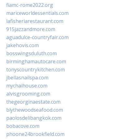
fiamc-rome2022.org
mariceworldessentials.com
lafisheriarestaurant.com
915jazzandmore.com
aguadulce-countryfair.com
jakehovis.com
bosswingsduluth.com
birminghamautocare.com
tonyscountrykitchen.com
jbellasnailspa.com
mychaihouse.com
alvisgrooming.com
thegeorginaestate.com
blythewoodseafood.com
paolosdelibangkok.com
bobacove.com
phoone24brookfield.com