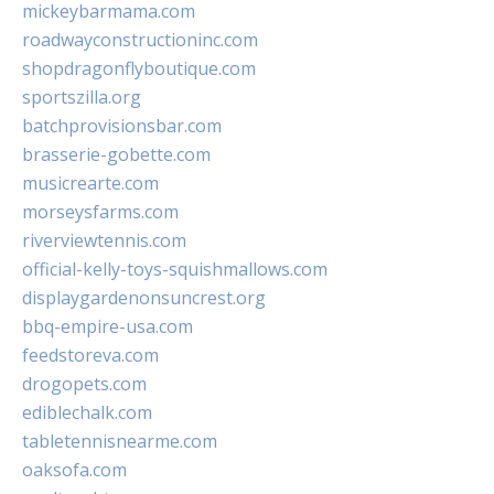
mickeybarmama.com
roadwayconstructioninc.com
shopdragonflyboutique.com
sportszilla.org
batchprovisionsbar.com
brasserie-gobette.com
musicrearte.com
morseysfarms.com
riverviewtennis.com
official-kelly-toys-squishmallows.com
displaygardenonsuncrest.org
bbq-empire-usa.com
feedstoreva.com
drogopets.com
ediblechalk.com
tabletennisnearme.com
oaksofa.com