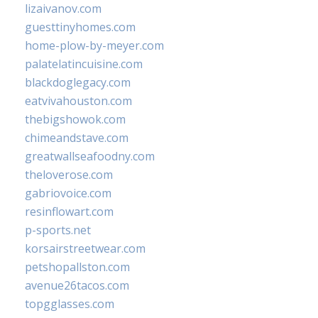
lizaivanov.com
guesttinyhomes.com
home-plow-by-meyer.com
palatelatincuisine.com
blackdoglegacy.com
eatvivahouston.com
thebigshowok.com
chimeandstave.com
greatwallseafoodny.com
theloverose.com
gabriovoice.com
resinflowart.com
p-sports.net
korsairstreetwear.com
petshopallston.com
avenue26tacos.com
topgglasses.com