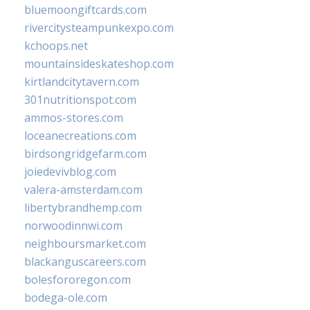
bluemoongiftcards.com
rivercitysteampunkexpo.com
kchoops.net
mountainsideskateshop.com
kirtlandcitytavern.com
301nutritionspot.com
ammos-stores.com
loceanecreations.com
birdsongridgefarm.com
joiedevivblog.com
valera-amsterdam.com
libertybrandhemp.com
norwoodinnwi.com
neighboursmarket.com
blackanguscareers.com
bolesfororegon.com
bodega-ole.com