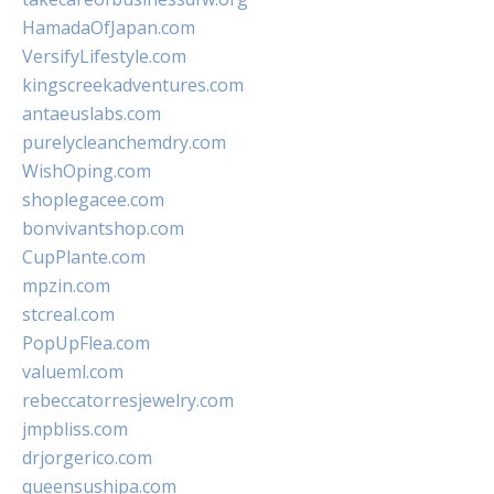
HamadaOfJapan.com
VersifyLifestyle.com
kingscreekadventures.com
antaeuslabs.com
purelycleanchemdry.com
WishOping.com
shoplegacee.com
bonvivantshop.com
CupPlante.com
mpzin.com
stcreal.com
PopUpFlea.com
valueml.com
rebeccatorresjewelry.com
jmpbliss.com
drjorgerico.com
queensushipa.com