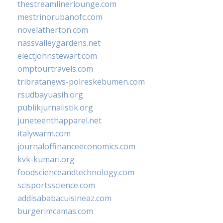
thestreamlinerlounge.com
mestrinorubanofc.com
novelatherton.com
nassvalleygardens.net
electjohnstewart.com
omptourtravels.com
tribratanews-polreskebumen.com
rsudbayuasih.org
publikjurnalistik.org
juneteenthapparel.net
italywarm.com
journaloffinanceeconomics.com
kvk-kumari.org
foodscienceandtechnology.com
scisportsscience.com
addisababacuisineaz.com
burgerimcamas.com