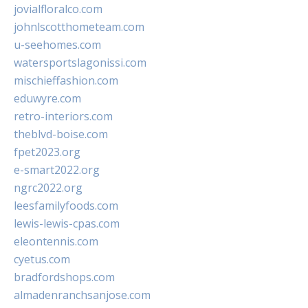
jovialfloralco.com
johnlscotthometeam.com
u-seehomes.com
watersportslagonissi.com
mischieffashion.com
eduwyre.com
retro-interiors.com
theblvd-boise.com
fpet2023.org
e-smart2022.org
ngrc2022.org
leesfamilyfoods.com
lewis-lewis-cpas.com
eleontennis.com
cyetus.com
bradfordshops.com
almadenranchsanjose.com