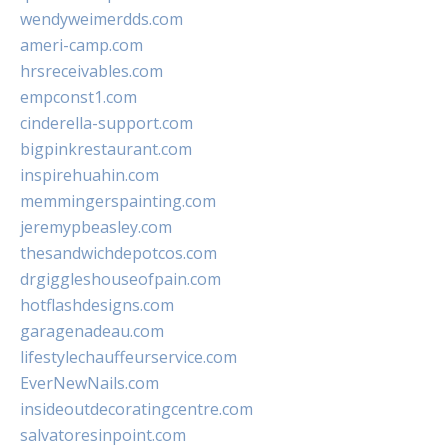
wendyweimerdds.com
ameri-camp.com
hrsreceivables.com
empconst1.com
cinderella-support.com
bigpinkrestaurant.com
inspirehuahin.com
memmingerspainting.com
jeremypbeasley.com
thesandwichdepotcos.com
drgiggleshouseofpain.com
hotflashdesigns.com
garagenadeau.com
lifestylechauffeurservice.com
EverNewNails.com
insideoutdecoratingcentre.com
salvatoresinpoint.com