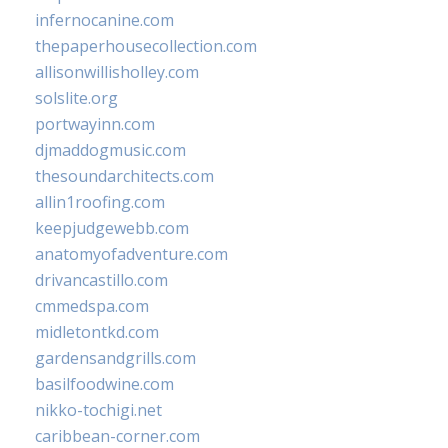
infernocanine.com
thepaperhousecollection.com
allisonwillisholley.com
solslite.org
portwayinn.com
djmaddogmusic.com
thesoundarchitects.com
allin1roofing.com
keepjudgewebb.com
anatomyofadventure.com
drivancastillo.com
cmmedspa.com
midletontkd.com
gardensandgrills.com
basilfoodwine.com
nikko-tochigi.net
caribbean-corner.com