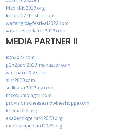
apsth2023.com
MedItRio2023.org
lcicon2023boston.com
waitangidayfestival2022.com
vacancesscolaires2022.com
MEDIA PARTNER II
isth2022.com
p2b2pabi2023-makassar.com
wocfparis2023.org
sinc2023.com
scdlqatar2022-qa.com
thecolumbiagrill.com
provisionscheeseandwineshoppe.com
khedi2023.org
akademikgeriatri2023.org
marmarapediatri2023.org