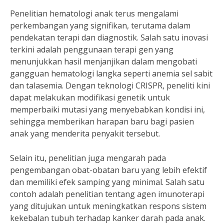
Penelitian hematologi anak terus mengalami
perkembangan yang signifikan, terutama dalam
pendekatan terapi dan diagnostik. Salah satu inovasi
terkini adalah penggunaan terapi gen yang
menunjukkan hasil menjanjikan dalam mengobati
gangguan hematologi langka seperti anemia sel sabit
dan talasemia. Dengan teknologi CRISPR, peneliti kini
dapat melakukan modifikasi genetik untuk
memperbaiki mutasi yang menyebabkan kondisi ini,
sehingga memberikan harapan baru bagi pasien
anak yang menderita penyakit tersebut.
Selain itu, penelitian juga mengarah pada
pengembangan obat-obatan baru yang lebih efektif
dan memiliki efek samping yang minimal. Salah satu
contoh adalah penelitian tentang agen imunoterapi
yang ditujukan untuk meningkatkan respons sistem
kekebalan tubuh terhadap kanker darah pada anak.