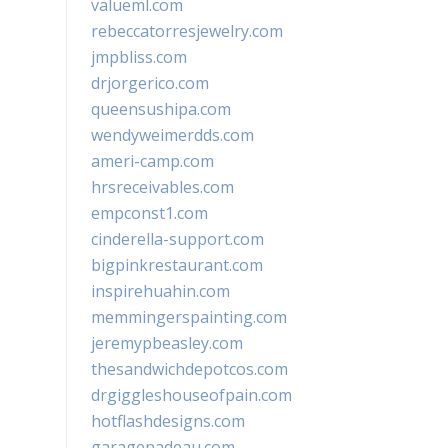
valueml.com
rebeccatorresjewelry.com
jmpbliss.com
drjorgerico.com
queensushipa.com
wendyweimerdds.com
ameri-camp.com
hrsreceivables.com
empconst1.com
cinderella-support.com
bigpinkrestaurant.com
inspirehuahin.com
memmingerspainting.com
jeremypbeasley.com
thesandwichdepotcos.com
drgiggleshouseofpain.com
hotflashdesigns.com
garagenadeau.com