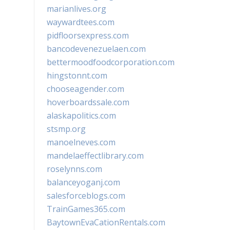
marianlives.org
waywardtees.com
pidfloorsexpress.com
bancodevenezuelaen.com
bettermoodfoodcorporation.com
hingstonnt.com
chooseagender.com
hoverboardssale.com
alaskapolitics.com
stsmp.org
manoelneves.com
mandelaeffectlibrary.com
roselynns.com
balanceyoganj.com
salesforceblogs.com
TrainGames365.com
BaytownEvaCationRentals.com