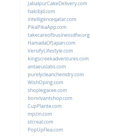
JabalpurCakeDelivery.com
halobjd.com
intelligenceqatar.com
PikaPikaApp.com
takecareofbusinessdfw.org
HamadaOfJapan.com
VersifyLifestyle.com
kingscreekadventures.com
antaeuslabs.com
purelycleanchemdry.com
WishOping.com
shoplegacee.com
bonvivantshop.com
CupPlante.com
mpzin.com
stcreal.com
PopUpFlea.com