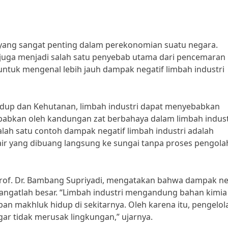
or yang sangat penting dalam perekonomian suatu negara.
 juga menjadi salah satu penyebab utama dari pencemaran
 untuk mengenal lebih jauh dampak negatif limbah industri
idup dan Kehutanan, limbah industri dapat menyebabkan
sebabkan oleh kandungan zat berbahaya dalam limbah indust
alah satu contoh dampak negatif limbah industri adalah
air yang dibuang langsung ke sungai tanpa proses pengol
 Prof. Dr. Bambang Supriyadi, mengatakan bahwa dampak ne
 sangatlah besar. “Limbah industri mengandung bahan kimia
 makhluk hidup di sekitarnya. Oleh karena itu, pengelol
gar tidak merusak lingkungan,” ujarnya.