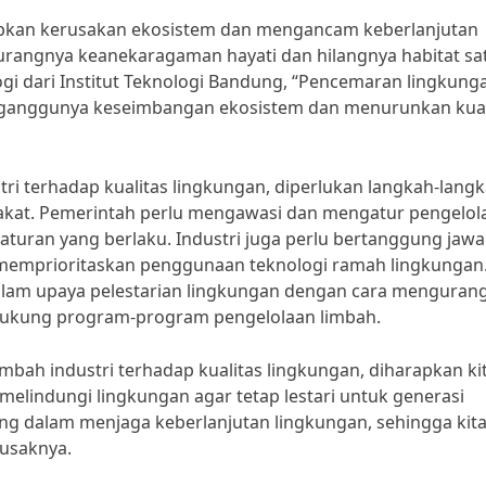
ebabkan kerusakan ekosistem dan mengancam keberlanjutan
kurangnya keanekaragaman hayati dan hilangnya habitat s
ologi dari Institut Teknologi Bandung, “Pencemaran lingkung
erganggunya keseimbangan ekosistem dan menurunkan kual
ri terhadap kualitas lingkungan, diperlukan langkah-lang
arakat. Pemerintah perlu mengawasi dan mengatur pengelol
raturan yang berlaku. Industri juga perlu bertanggung jaw
memprioritaskan penggunaan teknologi ramah lingkungan
dalam upaya pelestarian lingkungan dengan cara mengurang
ukung program-program pengelolaan limbah.
mbah industri terhadap kualitas lingkungan, diharapkan ki
melindungi lingkungan agar tetap lestari untuk generasi
ng dalam menjaga keberlanjutan lingkungan, sehingga kit
usaknya.