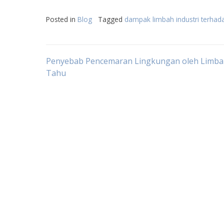
Posted in
Blog
Tagged
dampak limbah industri terhad
Post
Penyebab Pencemaran Lingkungan oleh Limba
Tahu
navigation