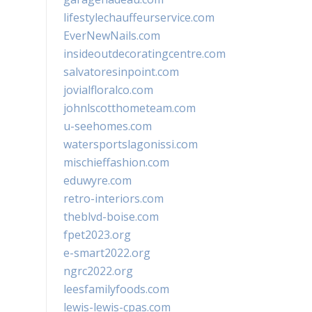
lifestylechauffeurservice.com
EverNewNails.com
insideoutdecoratingcentre.com
salvatoresinpoint.com
jovialfloralco.com
johnlscotthometeam.com
u-seehomes.com
watersportslagonissi.com
mischieffashion.com
eduwyre.com
retro-interiors.com
theblvd-boise.com
fpet2023.org
e-smart2022.org
ngrc2022.org
leesfamilyfoods.com
lewis-lewis-cpas.com