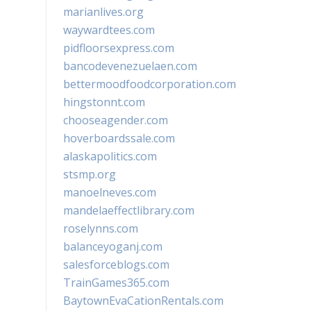
marianlives.org
waywardtees.com
pidfloorsexpress.com
bancodevenezuelaen.com
bettermoodfoodcorporation.com
hingstonnt.com
chooseagender.com
hoverboardssale.com
alaskapolitics.com
stsmp.org
manoelneves.com
mandelaeffectlibrary.com
roselynns.com
balanceyoganj.com
salesforceblogs.com
TrainGames365.com
BaytownEvaCationRentals.com