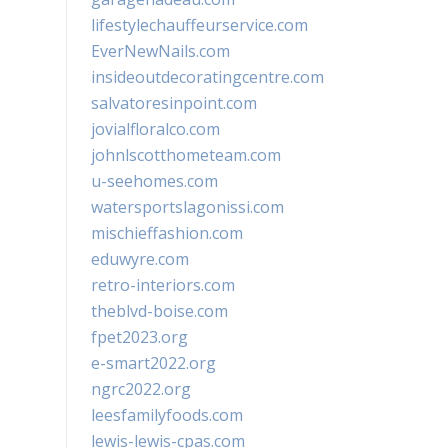
lifestylechauffeurservice.com
EverNewNails.com
insideoutdecoratingcentre.com
salvatoresinpoint.com
jovialfloralco.com
johnlscotthometeam.com
u-seehomes.com
watersportslagonissi.com
mischieffashion.com
eduwyre.com
retro-interiors.com
theblvd-boise.com
fpet2023.org
e-smart2022.org
ngrc2022.org
leesfamilyfoods.com
lewis-lewis-cpas.com