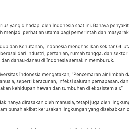
us yang dihadapi oleh Indonesia saat ini. Bahaya penyakit
lah menjadi perhatian utama bagi pemerintah dan masyarak
up dan Kehutanan, Indonesia menghasilkan sekitar 64 jut
 berasal dari industri, pertanian, rumah tangga, dan sektor
ngai dan danau-danau di Indonesia semakin memburuk.
niversitas Indonesia mengatakan, “Pencemaran air limbah d
nusia, seperti keracunan, infeksi saluran pernapasan, dan
ayakan kehidupan hewan dan tumbuhan di ekosistem air.”
ak hanya dirasakan oleh manusia, tetapi juga oleh lingku
ncam punah akibat kerusakan lingkungan yang disebabkan 