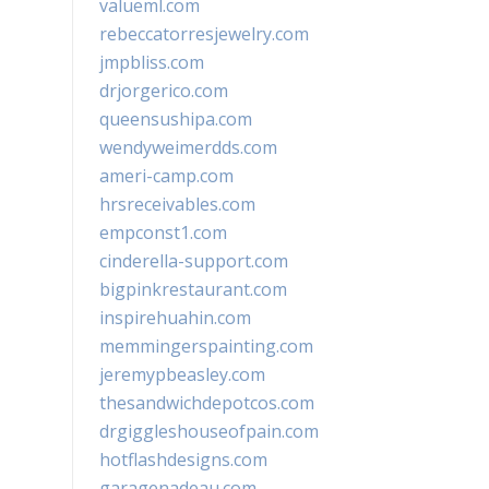
valueml.com
rebeccatorresjewelry.com
jmpbliss.com
drjorgerico.com
queensushipa.com
wendyweimerdds.com
ameri-camp.com
hrsreceivables.com
empconst1.com
cinderella-support.com
bigpinkrestaurant.com
inspirehuahin.com
memmingerspainting.com
jeremypbeasley.com
thesandwichdepotcos.com
drgiggleshouseofpain.com
hotflashdesigns.com
garagenadeau.com