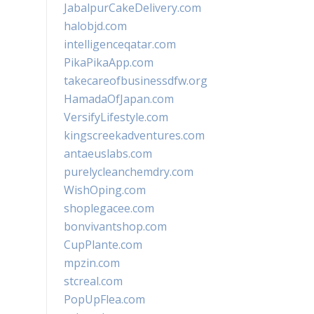
JabalpurCakeDelivery.com
halobjd.com
intelligenceqatar.com
PikaPikaApp.com
takecareofbusinessdfw.org
HamadaOfJapan.com
VersifyLifestyle.com
kingscreekadventures.com
antaeuslabs.com
purelycleanchemdry.com
WishOping.com
shoplegacee.com
bonvivantshop.com
CupPlante.com
mpzin.com
stcreal.com
PopUpFlea.com