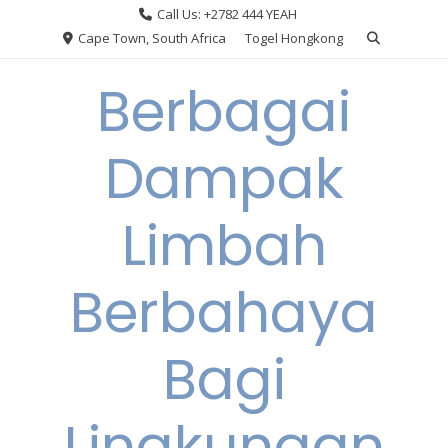
Skip
Call Us: +2782 444 YEAH
to
Cape Town, South Africa
Togel Hongkong
content
Berbagai
Dampak
Limbah
Berbahaya
Bagi
Lingkungan