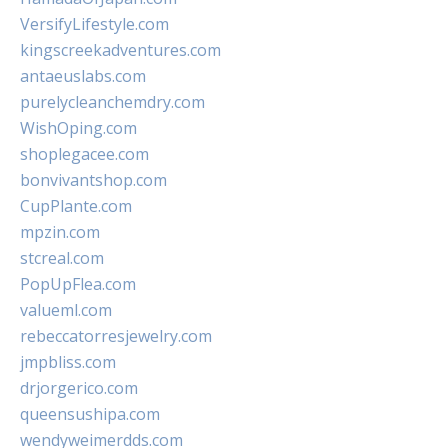
VersifyLifestyle.com
kingscreekadventures.com
antaeuslabs.com
purelycleanchemdry.com
WishOping.com
shoplegacee.com
bonvivantshop.com
CupPlante.com
mpzin.com
stcreal.com
PopUpFlea.com
valueml.com
rebeccatorresjewelry.com
jmpbliss.com
drjorgerico.com
queensushipa.com
wendyweimerdds.com