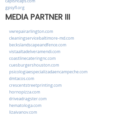
capishcaps.com
gpsyfl.org
MEDIA PARTNER III
vwrepairarlington.com
cleaningservicebaltimore-md.com
beckslandscapeandfence.com
vistaaltadelveramendi.com
coastlinecateringnc.com
cuesburgershouston.com
psicologiaespecializadaencampeche.com
dmtacos.com
crescentstreetprinting.com
hornopizza.com
driveadragster.com
hematologa.com
lizaivanov.com