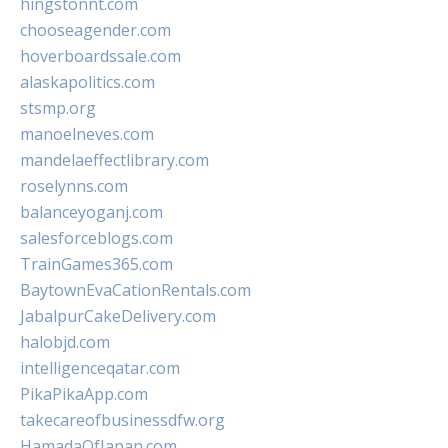
hingstonnt.com
chooseagender.com
hoverboardssale.com
alaskapolitics.com
stsmp.org
manoelneves.com
mandelaeffectlibrary.com
roselynns.com
balanceyoganj.com
salesforceblogs.com
TrainGames365.com
BaytownEvaCationRentals.com
JabalpurCakeDelivery.com
halobjd.com
intelligenceqatar.com
PikaPikaApp.com
takecareofbusinessdfw.org
HamadaOfJapan.com