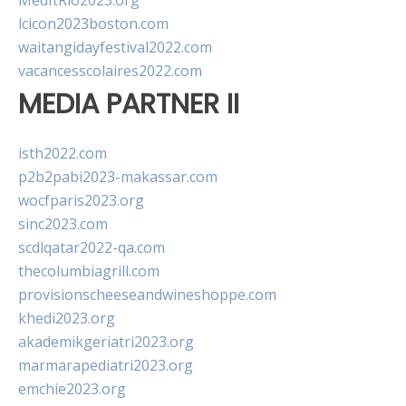
MedItRio2023.org
lcicon2023boston.com
waitangidayfestival2022.com
vacancesscolaires2022.com
MEDIA PARTNER II
isth2022.com
p2b2pabi2023-makassar.com
wocfparis2023.org
sinc2023.com
scdlqatar2022-qa.com
thecolumbiagrill.com
provisionscheeseandwineshoppe.com
khedi2023.org
akademikgeriatri2023.org
marmarapediatri2023.org
emchie2023.org