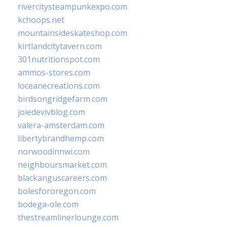
rivercitysteampunkexpo.com
kchoops.net
mountainsideskateshop.com
kirtlandcitytavern.com
301nutritionspot.com
ammos-stores.com
loceanecreations.com
birdsongridgefarm.com
joiedevivblog.com
valera-amsterdam.com
libertybrandhemp.com
norwoodinnwi.com
neighboursmarket.com
blackanguscareers.com
bolesfororegon.com
bodega-ole.com
thestreamlinerlounge.com