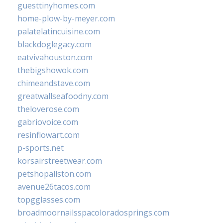
guesttinyhomes.com
home-plow-by-meyer.com
palatelatincuisine.com
blackdoglegacy.com
eatvivahouston.com
thebigshowok.com
chimeandstave.com
greatwallseafoodny.com
theloverose.com
gabriovoice.com
resinflowart.com
p-sports.net
korsairstreetwear.com
petshopallston.com
avenue26tacos.com
topgglasses.com
broadmoornailsspacoloradosprings.com