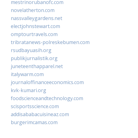
mestrinorubanofc.com
novelatherton.com
nassvalleygardens.net
electjohnstewart.com
omptourtravels.com
tribratanews-polreskebumen.com
rsudbayuasih.org
publikjurnalistik.org
juneteenthapparel.net
italywarm.com
journaloffinanceeconomics.com
kvk-kumari.org
foodscienceandtechnology.com
scisportsscience.com
addisababacuisineaz.com
burgerimcamas.com