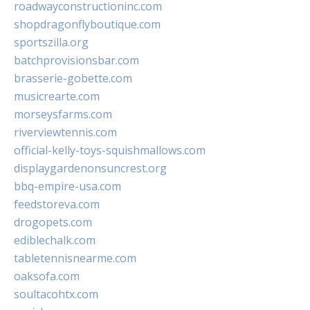
roadwayconstructioninc.com
shopdragonflyboutique.com
sportszilla.org
batchprovisionsbar.com
brasserie-gobette.com
musicrearte.com
morseysfarms.com
riverviewtennis.com
official-kelly-toys-squishmallows.com
displaygardenonsuncrest.org
bbq-empire-usa.com
feedstoreva.com
drogopets.com
ediblechalk.com
tabletennisnearme.com
oaksofa.com
soultacohtx.com