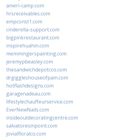
ameri-camp.com
hrsreceivables.com
empconst1.com
cinderella-support.com
bigpinkrestaurant.com
inspirehuahin.com
memmingerspainting.com
jeremypbeasley.com
thesandwichdepotcos.com
drgiggleshouseofpain.com
hotflashdesigns.com
garagenadeau.com
lifestylechauffeurservice.com
EverNewNails.com
insideoutdecoratingcentre.com
salvatoresinpoint.com
jovialfloralco.com