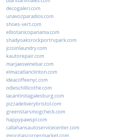
diarioanimales.com
decogaleri.com
unavozparadios.com
shoes-vert.com
elbotanicopanama.com
shadyoaksrockportrvpark.com
jccoinlaundry.com
kautorepair.com
marjaeswinebar.com
elmazatlanclinton.com
ideacoffeenyc.com
odieschillicothe.com
lacantinitagalesburg.com
pizzadeliverybristol.com
greenstarsmogcheck.com
happypawspl.com
callahansautoservicecenter.com
georgiascornermarket.com