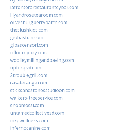
lafronterarestauranteybar.com
lilyandrosetearoom.com
olivesburgberrypatch.com
theslushkids.com
giobastian.com
glpascensori.com
rifloorepoxy.com
woolleymillingandpaving.com
uptonpvd.com
2troublegrill.com
casateranga.com
sticksandstonesstudiooh.com
walkers-treeservice.com
shopmossi.com
untamedcollectivesd.com
mxpwellness.com
infernocanine.com