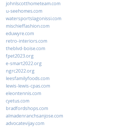
johnlscotthometeam.com
u-seehomes.com
watersportslagonissi.com
mischieffashion.com
eduwyre.com
retro-interiors.com
theblvd-boise.com
fpet2023.org
e-smart2022.org
ngrc2022.org
leesfamilyfoods.com
lewis-lewis-cpas.com
eleontennis.com
cyetus.com
bradfordshops.com
almadenranchsanjose.com
advocatevijay.com