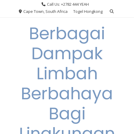
Skip
Call Us: +2782 444 YEAH
to
Cape Town, South Africa
Togel Hongkong
content
Berbagai
Dampak
Limbah
Berbahaya
Bagi
Lingkungan