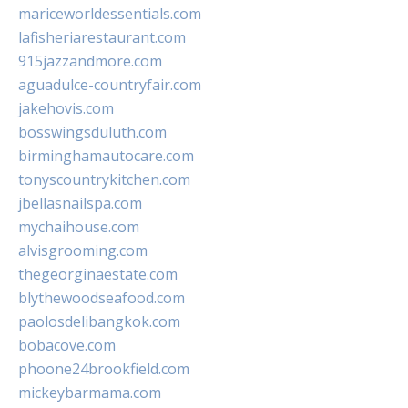
mariceworldessentials.com
lafisheriarestaurant.com
915jazzandmore.com
aguadulce-countryfair.com
jakehovis.com
bosswingsduluth.com
birminghamautocare.com
tonyscountrykitchen.com
jbellasnailspa.com
mychaihouse.com
alvisgrooming.com
thegeorginaestate.com
blythewoodseafood.com
paolosdelibangkok.com
bobacove.com
phoone24brookfield.com
mickeybarmama.com