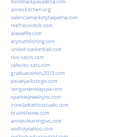
missblackpasadena.com
anneskitchen.org
valenciamarketytaqueria.com
reefrecordsllc.com
alawaffle.com
aryouthfishing.com
united-basketball.com
tios-tacos.com
cafecito-satx.com
graduacionviu2023.com
pecanjackstogo.com
zengardendayspa.com
sparklejewelryinc.com
ironcladtattoostudio.com
bruinshome.com
annascleaningsvc.com
wolfcitytattoo.com
oysterbayturkeytrot.com