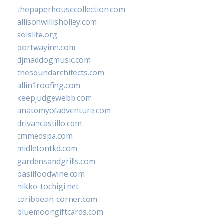
thepaperhousecollection.com
allisonwillisholley.com
solslite.org
portwayinn.com
djmaddogmusic.com
thesoundarchitects.com
allin1roofing.com
keepjudgewebb.com
anatomyofadventure.com
drivancastillo.com
cmmedspa.com
midletontkd.com
gardensandgrills.com
basilfoodwine.com
nikko-tochigi.net
caribbean-corner.com
bluemoongiftcards.com