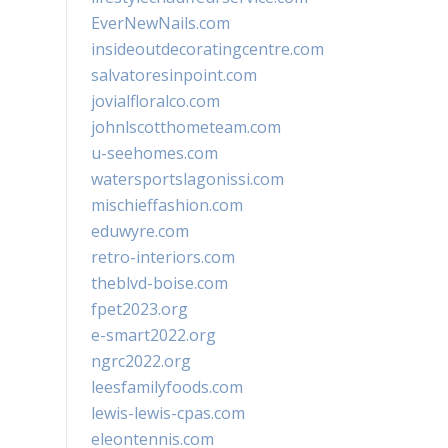
EverNewNails.com
insideoutdecoratingcentre.com
salvatoresinpoint.com
jovialfloralco.com
johnlscotthometeam.com
u-seehomes.com
watersportslagonissi.com
mischieffashion.com
eduwyre.com
retro-interiors.com
theblvd-boise.com
fpet2023.org
e-smart2022.org
ngrc2022.org
leesfamilyfoods.com
lewis-lewis-cpas.com
eleontennis.com