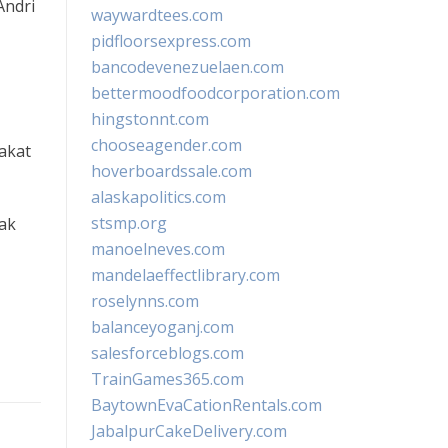
Andri
waywardtees.com
pidfloorsexpress.com
bancodevenezuelaen.com
bettermoodfoodcorporation.com
hingstonnt.com
chooseagender.com
rakat
hoverboardssale.com
alaskapolitics.com
stsmp.org
dak
manoelneves.com
mandelaeffectlibrary.com
roselynns.com
balanceyoganj.com
salesforceblogs.com
TrainGames365.com
BaytownEvaCationRentals.com
JabalpurCakeDelivery.com