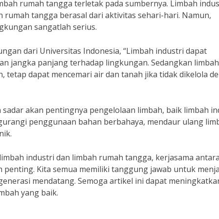
imbah rumah tangga terletak pada sumbernya. Limbah indus
 rumah tangga berasal dari aktivitas sehari-hari. Namun,
ngkungan sangatlah serius.
ungan dari Universitas Indonesia, “Limbah industri dapat
n jangka panjang terhadap lingkungan. Sedangkan limbah
 tetap dapat mencemari air dan tanah jika tidak dikelola d
h sadar akan pentingnya pengelolaan limbah, baik limbah in
gurangi penggunaan bahan berbahaya, mendaur ulang lim
ik.
imbah industri dan limbah rumah tangga, kerjasama antar
ah penting. Kita semua memiliki tanggung jawab untuk menj
 generasi mendatang. Semoga artikel ini dapat meningkatka
imbah yang baik.