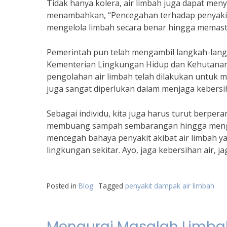
Tidak hanya kolera, air limbah juga dapat menye
menambahkan, “Pencegahan terhadap penyakit a
mengelola limbah secara benar hingga memast
Pemerintah pun telah mengambil langkah-langk
Kementerian Lingkungan Hidup dan Kehutanan
pengolahan air limbah telah dilakukan untuk me
juga sangat diperlukan dalam menjaga kebersih
Sebagai individu, kita juga harus turut berperan
membuang sampah sembarangan hingga menggun
mencegah bahaya penyakit akibat air limbah ya
lingkungan sekitar. Ayo, jaga kebersihan air, j
Posted in
Blog
Tagged
penyakit dampak air limbah
Mengurai Masalah Limbah