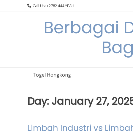
Skip
Call Us: +2782 444 YEAH
to
content
Berbagai 
Bag
Togel Hongkong
Day:
January 27, 202
Limbah Industri vs Limb