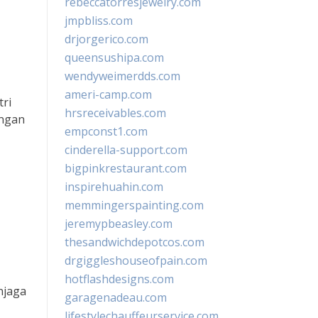
rebeccatorresjewelry.com
jmpbliss.com
drjorgerico.com
queensushipa.com
wendyweimerdds.com
ameri-camp.com
ri
hrsreceivables.com
ingan
empconst1.com
cinderella-support.com
bigpinkrestaurant.com
inspirehuahin.com
memmingerspainting.com
jeremypbeasley.com
thesandwichdepotcos.com
drgiggleshouseofpain.com
hotflashdesigns.com
njaga
garagenadeau.com
lifestylechauffeurservice.com