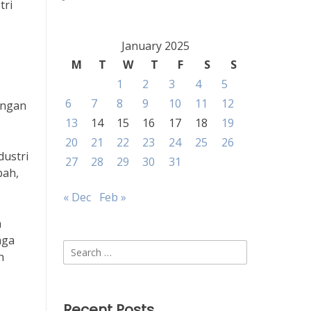
tri
January 2025
M
T
W
T
F
S
S
1
2
3
4
5
6
7
8
9
10
11
12
engan
13
14
15
16
17
18
19
20
21
22
23
24
25
26
dustri
27
28
29
30
31
bah,
« Dec
Feb »
a
aga
Search
n
for:
Recent Posts