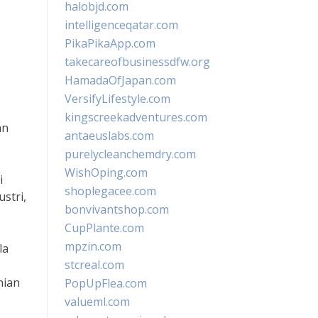
halobjd.com
intelligenceqatar.com
PikaPikaApp.com
takecareofbusinessdfw.org
HamadaOfJapan.com
VersifyLifestyle.com
kingscreekadventures.com
an
antaeuslabs.com
purelycleanchemdry.com
WishOping.com
i
shoplegacee.com
stri,
bonvivantshop.com
CupPlante.com
mpzin.com
la
stcreal.com
nian
PopUpFlea.com
valueml.com