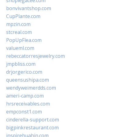
shoplegacee.com
bonvivantshop.com
CupPlante.com
mpzin.com
stcreal.com
PopUpFlea.com
valueml.com
rebeccatorresjewelry.com
jmpbliss.com
drjorgerico.com
queensushipa.com
wendyweimerdds.com
ameri-camp.com
hrsreceivables.com
empconst1.com
cinderella-support.com
bigpinkrestaurant.com
inspirehuahin.com