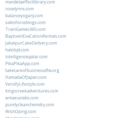
mandelaeffectlibrary.com
roselynns.com
balanceyoganj.com
salesforceblogs.com
TrainGames365.com
BaytownEvaCationRentals.com
JabalpurCakeDelivery.com
halobjd.com
intelligenceqatar.com
PikaPikaApp.com
takecareofbusinessdfw.org
HamadaOfJapan.com
VersifyLifestyle.com
kingscreekadventures.com
antaeuslabs.com
purelycleanchemdry.com
WishOping.com