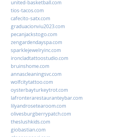
united-basketball.com
tios-tacos.com
cafecito-satx.com
graduacionviu2023.com
pecanjackstogo.com
zengardendayspa.com
sparklejewelryinc.com
ironcladtattoostudio.com
bruinshome.com
annascleaningsvc.com
wolfcitytattoo.com
oysterbayturkeytrot.com
lafronterarestauranteybar.com
lilyandrosetearoom.com
olivesburgberrypatch.com
theslushkids.com
giobastian.com