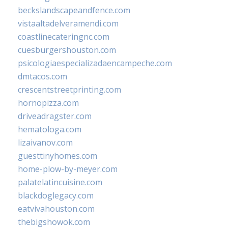
beckslandscapeandfence.com
vistaaltadelveramendi.com
coastlinecateringnc.com
cuesburgershouston.com
psicologiaespecializadaencampeche.com
dmtacos.com
crescentstreetprinting.com
hornopizza.com
driveadragster.com
hematologa.com
lizaivanov.com
guesttinyhomes.com
home-plow-by-meyer.com
palatelatincuisine.com
blackdoglegacy.com
eatvivahouston.com
thebigshowok.com