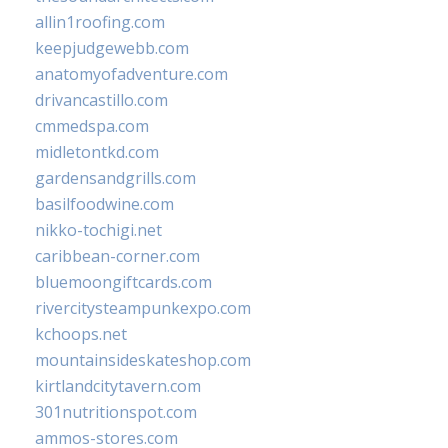
allin1roofing.com
keepjudgewebb.com
anatomyofadventure.com
drivancastillo.com
cmmedspa.com
midletontkd.com
gardensandgrills.com
basilfoodwine.com
nikko-tochigi.net
caribbean-corner.com
bluemoongiftcards.com
rivercitysteampunkexpo.com
kchoops.net
mountainsideskateshop.com
kirtlandcitytavern.com
301nutritionspot.com
ammos-stores.com