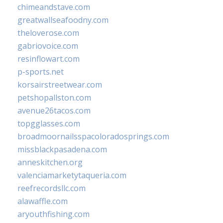
chimeandstave.com
greatwallseafoodny.com
theloverose.com
gabriovoice.com
resinflowart.com
p-sports.net
korsairstreetwear.com
petshopallston.com
avenue26tacos.com
topgglasses.com
broadmoornailsspacoloradosprings.com
missblackpasadena.com
anneskitchen.org
valenciamarketytaqueria.com
reefrecordsllc.com
alawaffle.com
aryouthfishing.com