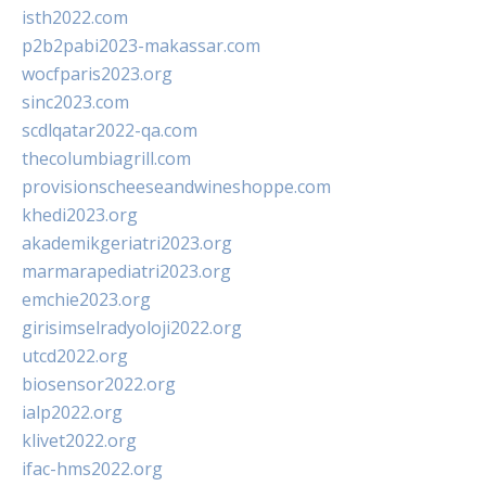
isth2022.com
p2b2pabi2023-makassar.com
wocfparis2023.org
sinc2023.com
scdlqatar2022-qa.com
thecolumbiagrill.com
provisionscheeseandwineshoppe.com
khedi2023.org
akademikgeriatri2023.org
marmarapediatri2023.org
emchie2023.org
girisimselradyoloji2022.org
utcd2022.org
biosensor2022.org
ialp2022.org
klivet2022.org
ifac-hms2022.org