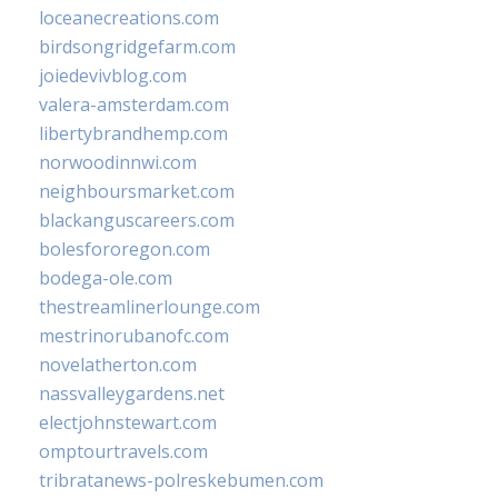
loceanecreations.com
birdsongridgefarm.com
joiedevivblog.com
valera-amsterdam.com
libertybrandhemp.com
norwoodinnwi.com
neighboursmarket.com
blackanguscareers.com
bolesfororegon.com
bodega-ole.com
thestreamlinerlounge.com
mestrinorubanofc.com
novelatherton.com
nassvalleygardens.net
electjohnstewart.com
omptourtravels.com
tribratanews-polreskebumen.com