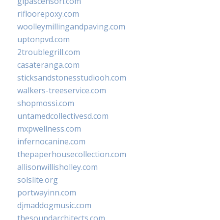
glpascensori.com
rifloorepoxy.com
woolleymillingandpaving.com
uptonpvd.com
2troublegrill.com
casateranga.com
sticksandstonesstudiooh.com
walkers-treeservice.com
shopmossi.com
untamedcollectivesd.com
mxpwellness.com
infernocanine.com
thepaperhousecollection.com
allisonwillisholley.com
solslite.org
portwayinn.com
djmaddogmusic.com
thesoundarchitects.com