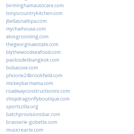
birminghamautocare.com
tonyscountrykitchen.com
jbellasnailspa.com
mychaihouse.com
alvisgrooming.com
thegeorginaestate.com
blythewoodseafood.com
paolosdelibangkok.com
bobacove.com
phoone24brookfield.com
mickeybarmama.com
roadwayconstructioninc.com
shopdragonflyboutique.com
sportszilla.org
batchprovisionsbar.com
brasserie-gobette.com
musicrearte.com