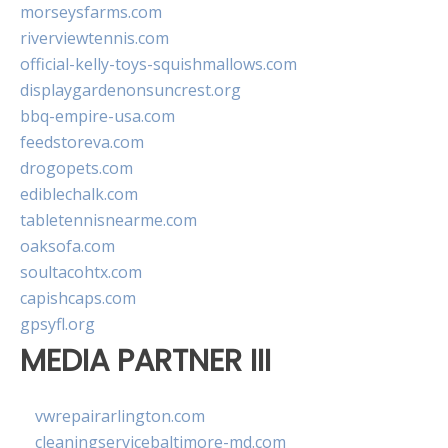
morseysfarms.com
riverviewtennis.com
official-kelly-toys-squishmallows.com
displaygardenonsuncrest.org
bbq-empire-usa.com
feedstoreva.com
drogopets.com
ediblechalk.com
tabletennisnearme.com
oaksofa.com
soultacohtx.com
capishcaps.com
gpsyfl.org
MEDIA PARTNER III
vwrepairarlington.com
cleaningservicebaltimore-md.com