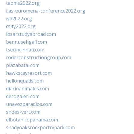
taoms2022.org
iias-euromena-conference2022.org
ivd2022.org
csity2022.org
ibsarstudyabroad.com
bennusehgall.com
tsecincinnati.com
roderconstructiongroup.com
plazabatai.com
hawkscayresort.com
hellonquads.com
diarioanimales.com
decogaleri.com
unavozparadios.com
shoes-vert.com
elbotanicopanama.com
shadyoaksrockportrvpark.com