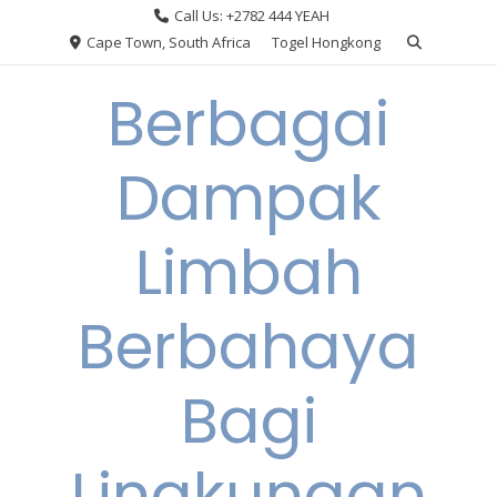
Skip
Call Us: +2782 444 YEAH
to
Cape Town, South Africa
Togel Hongkong
content
Berbagai
Dampak
Limbah
Berbahaya
Bagi
Lingkungan