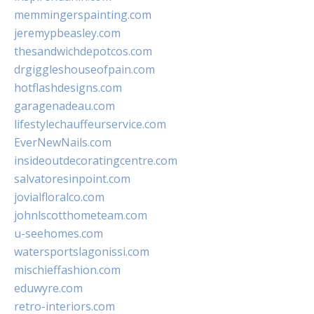
memmingerspainting.com
jeremypbeasley.com
thesandwichdepotcos.com
drgiggleshouseofpain.com
hotflashdesigns.com
garagenadeau.com
lifestylechauffeurservice.com
EverNewNails.com
insideoutdecoratingcentre.com
salvatoresinpoint.com
jovialfloralco.com
johnlscotthometeam.com
u-seehomes.com
watersportslagonissi.com
mischieffashion.com
eduwyre.com
retro-interiors.com