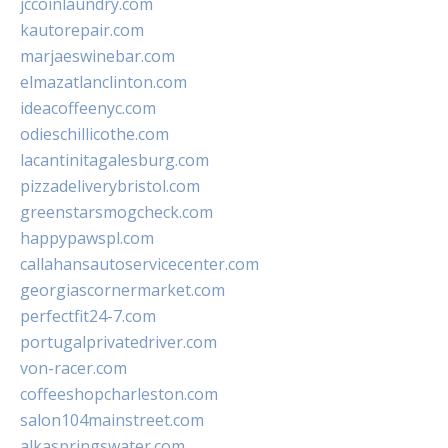
jccoinlaundry.com
kautorepair.com
marjaeswinebar.com
elmazatlanclinton.com
ideacoffeenyc.com
odieschillicothe.com
lacantinitagalesburg.com
pizzadeliverybristol.com
greenstarsmogcheck.com
happypawspl.com
callahansautoservicecenter.com
georgiascornermarket.com
perfectfit24-7.com
portugalprivatedriver.com
von-racer.com
coffeeshopcharleston.com
salon104mainstreet.com
alkaspringswater.com