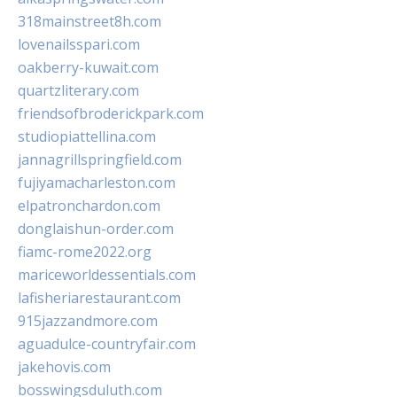
318mainstreet8h.com
lovenailsspari.com
oakberry-kuwait.com
quartzliterary.com
friendsofbroderickpark.com
studiopiattellina.com
jannagrillspringfield.com
fujiyamacharleston.com
elpatronchardon.com
donglaishun-order.com
fiamc-rome2022.org
mariceworldessentials.com
lafisheriarestaurant.com
915jazzandmore.com
aguadulce-countryfair.com
jakehovis.com
bosswingsduluth.com