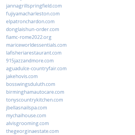
jannagrillspringfield.com
fujiyamacharleston.com
elpatronchardon.com
donglaishun-order.com
fiamc-rome2022.org
mariceworldessentials.com
lafisheriarestaurant.com
915jazzandmore.com
aguadulce-countryfair.com
jakehovis.com
bosswingsduluth.com
birminghamautocare.com
tonyscountrykitchen.com
jbellasnailspa.com
mychaihouse.com
alvisgrooming.com
thegeorginaestate.com