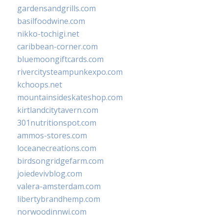
gardensandgrills.com
basilfoodwine.com
nikko-tochigi.net
caribbean-corner.com
bluemoongiftcards.com
rivercitysteampunkexpo.com
kchoops.net
mountainsideskateshop.com
kirtlandcitytavern.com
301nutritionspot.com
ammos-stores.com
loceanecreations.com
birdsongridgefarm.com
joiedevivblog.com
valera-amsterdam.com
libertybrandhemp.com
norwoodinnwi.com