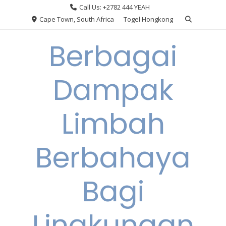
Skip
Call Us: +2782 444 YEAH
to
Cape Town, South Africa
Togel Hongkong
content
Berbagai
Dampak
Limbah
Berbahaya
Bagi
Lingkungan