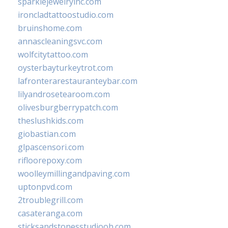
sparklejewelryinc.com
ironcladtattoostudio.com
bruinshome.com
annascleaningsvc.com
wolfcitytattoo.com
oysterbayturkeytrot.com
lafronterarestauranteybar.com
lilyandrosetearoom.com
olivesburgberrypatch.com
theslushkids.com
giobastian.com
glpascensori.com
rifloorepoxy.com
woolleymillingandpaving.com
uptonpvd.com
2troublegrill.com
casateranga.com
sticksandstonesstudiooh.com