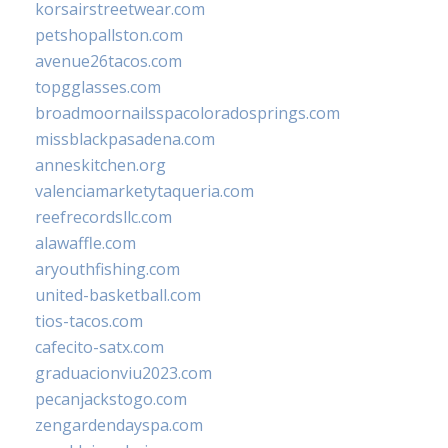
korsairstreetwear.com
petshopallston.com
avenue26tacos.com
topgglasses.com
broadmoornailsspacoloradosprings.com
missblackpasadena.com
anneskitchen.org
valenciamarketytaqueria.com
reefrecordsllc.com
alawaffle.com
aryouthfishing.com
united-basketball.com
tios-tacos.com
cafecito-satx.com
graduacionviu2023.com
pecanjackstogo.com
zengardendayspa.com