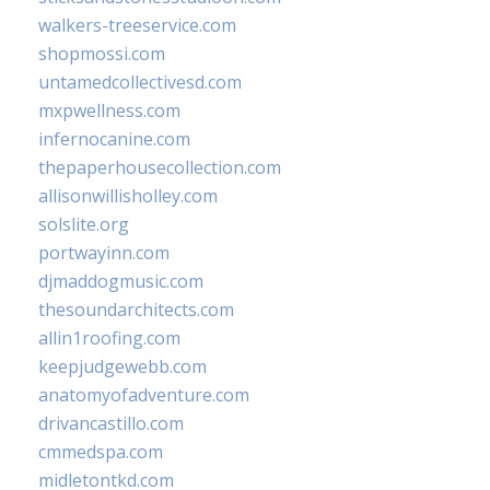
walkers-treeservice.com
shopmossi.com
untamedcollectivesd.com
mxpwellness.com
infernocanine.com
thepaperhousecollection.com
allisonwillisholley.com
solslite.org
portwayinn.com
djmaddogmusic.com
thesoundarchitects.com
allin1roofing.com
keepjudgewebb.com
anatomyofadventure.com
drivancastillo.com
cmmedspa.com
midletontkd.com