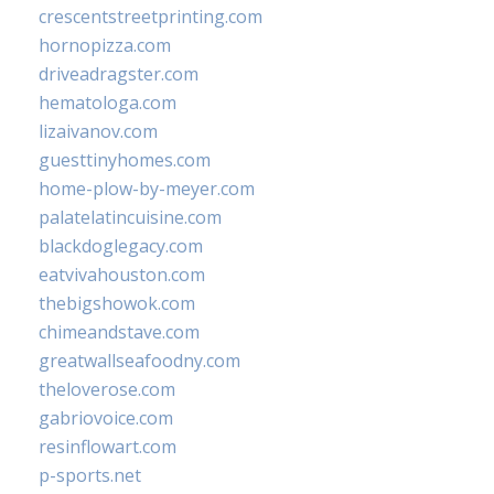
crescentstreetprinting.com
hornopizza.com
driveadragster.com
hematologa.com
lizaivanov.com
guesttinyhomes.com
home-plow-by-meyer.com
palatelatincuisine.com
blackdoglegacy.com
eatvivahouston.com
thebigshowok.com
chimeandstave.com
greatwallseafoodny.com
theloverose.com
gabriovoice.com
resinflowart.com
p-sports.net