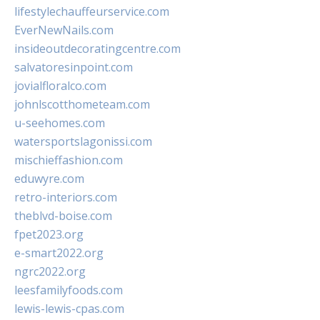
lifestylechauffeurservice.com
EverNewNails.com
insideoutdecoratingcentre.com
salvatoresinpoint.com
jovialfloralco.com
johnlscotthometeam.com
u-seehomes.com
watersportslagonissi.com
mischieffashion.com
eduwyre.com
retro-interiors.com
theblvd-boise.com
fpet2023.org
e-smart2022.org
ngrc2022.org
leesfamilyfoods.com
lewis-lewis-cpas.com