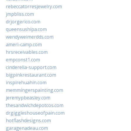
rebeccatorresjewelry.com
jmpbliss.com
drjorgerico.com
queensushipa.com
wendyweimerdds.com
ameri-camp.com
hrsreceivables.com
empconst1.com
cinderella-support.com
bigpinkrestaurant.com
inspirehuahin.com
memmingerspainting.com
jeremypbeasley.com
thesandwichdepotcos.com
drgiggleshouseofpain.com
hotflashdesigns.com
garagenadeau.com