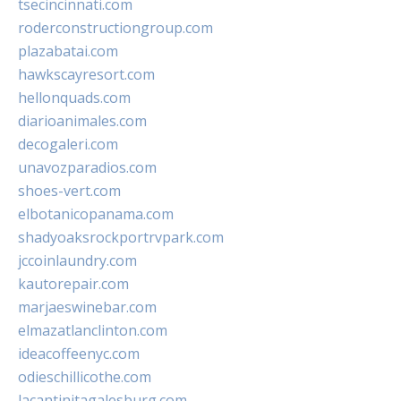
tsecincinnati.com
roderconstructiongroup.com
plazabatai.com
hawkscayresort.com
hellonquads.com
diarioanimales.com
decogaleri.com
unavozparadios.com
shoes-vert.com
elbotanicopanama.com
shadyoaksrockportrvpark.com
jccoinlaundry.com
kautorepair.com
marjaeswinebar.com
elmazatlanclinton.com
ideacoffeenyc.com
odieschillicothe.com
lacantinitagalesburg.com