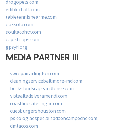
drogopets.com
ediblechalk.com
tabletennisnearme.com
oaksofa.com
soultacohtx.com
capishcaps.com
gpsyfl.org
MEDIA PARTNER III
vwrepairarlington.com
cleaningservicebaltimore-md.com
beckslandscapeandfence.com
vistaaltadelveramendi.com
coastlinecateringnc.com
cuesburgershouston.com
psicologiaespecializadaencampeche.com
dmtacos.com