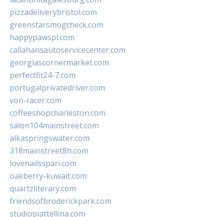
pizzadeliverybristol.com
greenstarsmogcheck.com
happypawspl.com
callahansautoservicecenter.com
georgiascornermarket.com
perfectfit24-7.com
portugalprivatedriver.com
von-racer.com
coffeeshopcharleston.com
salon104mainstreet.com
alkaspringswater.com
318mainstreet8h.com
lovenailsspari.com
oakberry-kuwait.com
quartzliterary.com
friendsofbroderickpark.com
studiopiattellina.com