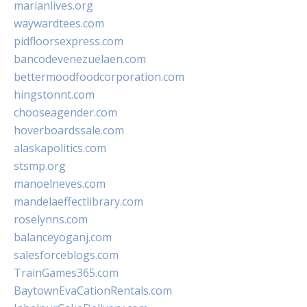
marianlives.org
waywardtees.com
pidfloorsexpress.com
bancodevenezuelaen.com
bettermoodfoodcorporation.com
hingstonnt.com
chooseagender.com
hoverboardssale.com
alaskapolitics.com
stsmp.org
manoelneves.com
mandelaeffectlibrary.com
roselynns.com
balanceyoganj.com
salesforceblogs.com
TrainGames365.com
BaytownEvaCationRentals.com