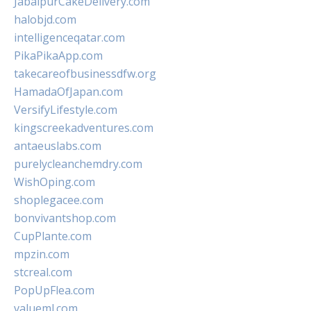
JabalpurCakeDelivery.com
halobjd.com
intelligenceqatar.com
PikaPikaApp.com
takecareofbusinessdfw.org
HamadaOfJapan.com
VersifyLifestyle.com
kingscreekadventures.com
antaeuslabs.com
purelycleanchemdry.com
WishOping.com
shoplegacee.com
bonvivantshop.com
CupPlante.com
mpzin.com
stcreal.com
PopUpFlea.com
valueml.com