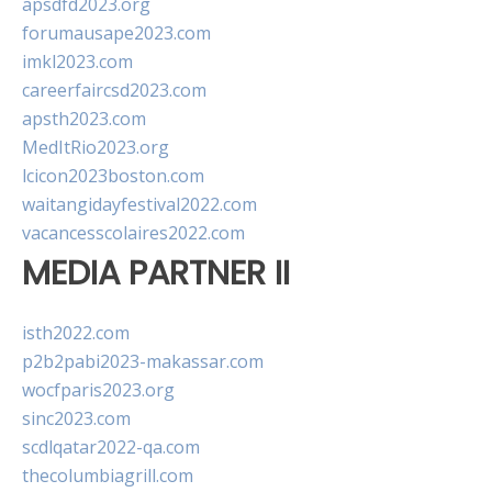
apsdfd2023.org
forumausape2023.com
imkl2023.com
careerfaircsd2023.com
apsth2023.com
MedItRio2023.org
lcicon2023boston.com
waitangidayfestival2022.com
vacancesscolaires2022.com
MEDIA PARTNER II
isth2022.com
p2b2pabi2023-makassar.com
wocfparis2023.org
sinc2023.com
scdlqatar2022-qa.com
thecolumbiagrill.com