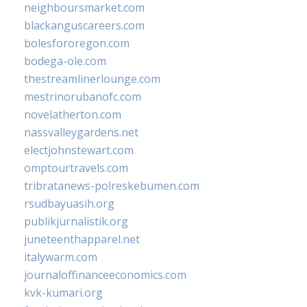
neighboursmarket.com
blackanguscareers.com
bolesfororegon.com
bodega-ole.com
thestreamlinerlounge.com
mestrinorubanofc.com
novelatherton.com
nassvalleygardens.net
electjohnstewart.com
omptourtravels.com
tribratanews-polreskebumen.com
rsudbayuasih.org
publikjurnalistik.org
juneteenthapparel.net
italywarm.com
journaloffinanceeconomics.com
kvk-kumari.org