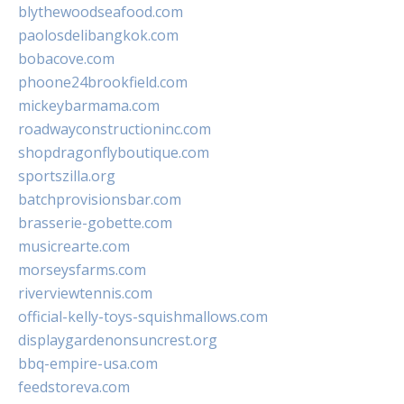
blythewoodseafood.com
paolosdelibangkok.com
bobacove.com
phoone24brookfield.com
mickeybarmama.com
roadwayconstructioninc.com
shopdragonflyboutique.com
sportszilla.org
batchprovisionsbar.com
brasserie-gobette.com
musicrearte.com
morseysfarms.com
riverviewtennis.com
official-kelly-toys-squishmallows.com
displaygardenonsuncrest.org
bbq-empire-usa.com
feedstoreva.com