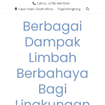
Skip
Call Us: +2782 444 YEAH
to
Cape Town, South Africa
Togel Hongkong
content
Berbagai
Dampak
Limbah
Berbahaya
Bagi
Lingkungan