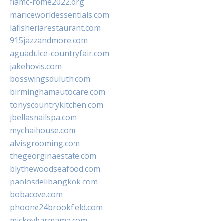
fiamc-rome2022.org
mariceworldessentials.com
lafisheriarestaurant.com
915jazzandmore.com
aguadulce-countryfair.com
jakehovis.com
bosswingsduluth.com
birminghamautocare.com
tonyscountrykitchen.com
jbellasnailspa.com
mychaihouse.com
alvisgrooming.com
thegeorginaestate.com
blythewoodseafood.com
paolosdelibangkok.com
bobacove.com
phoone24brookfield.com
mickeybarmama.com