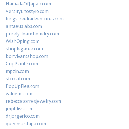
HamadaOfJapan.com
VersifyLifestyle.com
kingscreekadventures.com
antaeuslabs.com
purelycleanchemdry.com
WishOping.com
shoplegacee.com
bonvivantshop.com
CupPlante.com
mpzin.com
stcreal.com
PopUpFlea.com
valueml.com
rebeccatorresjewelry.com
jmpbliss.com
drjorgerico.com
queensushipa.com