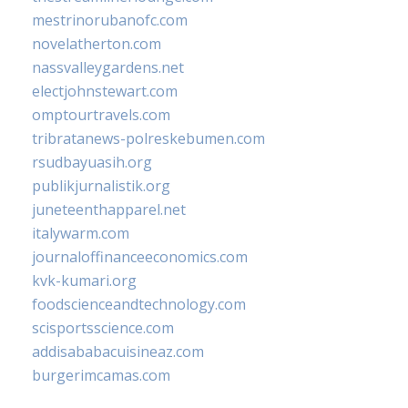
mestrinorubanofc.com
novelatherton.com
nassvalleygardens.net
electjohnstewart.com
omptourtravels.com
tribratanews-polreskebumen.com
rsudbayuasih.org
publikjurnalistik.org
juneteenthapparel.net
italywarm.com
journaloffinanceeconomics.com
kvk-kumari.org
foodscienceandtechnology.com
scisportsscience.com
addisababacuisineaz.com
burgerimcamas.com