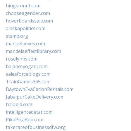
hingstonnt.com
chooseagender.com
hoverboardssale.com
alaskapolitics.com
stsmp.org
manoelneves.com
mandelaeffectlibrary.com
roselynns.com
balanceyoganj.com
salesforceblogs.com
TrainGames365.com
BaytownEvaCationRentals.com
JabalpurCakeDelivery.com
halobjd.com
intelligenceqatar.com
PikaPikaApp.com
takecareofbusinessdfw.org