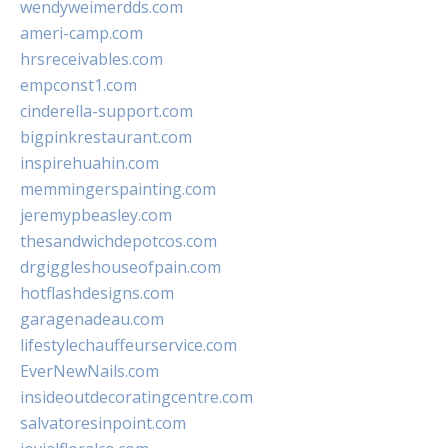
wendyweimerdds.com
ameri-camp.com
hrsreceivables.com
empconst1.com
cinderella-support.com
bigpinkrestaurant.com
inspirehuahin.com
memmingerspainting.com
jeremypbeasley.com
thesandwichdepotcos.com
drgiggleshouseofpain.com
hotflashdesigns.com
garagenadeau.com
lifestylechauffeurservice.com
EverNewNails.com
insideoutdecoratingcentre.com
salvatoresinpoint.com