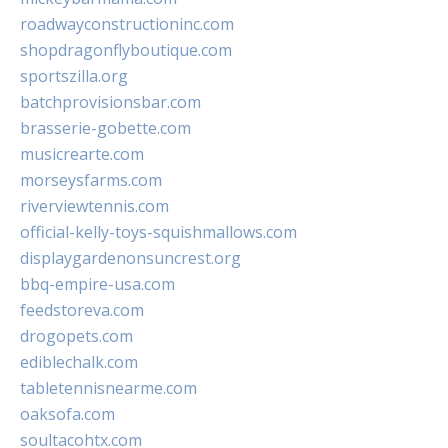
roadwayconstructioninc.com
shopdragonflyboutique.com
sportszilla.org
batchprovisionsbar.com
brasserie-gobette.com
musicrearte.com
morseysfarms.com
riverviewtennis.com
official-kelly-toys-squishmallows.com
displaygardenonsuncrest.org
bbq-empire-usa.com
feedstoreva.com
drogopets.com
ediblechalk.com
tabletennisnearme.com
oaksofa.com
soultacohtx.com