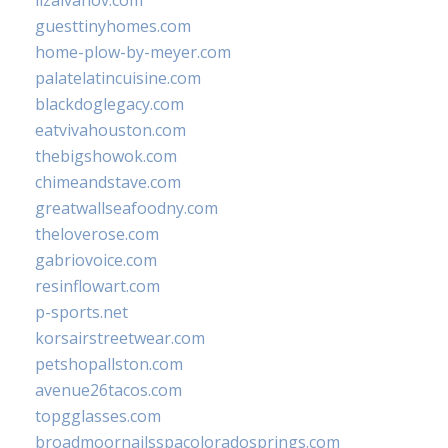
guesttinyhomes.com
home-plow-by-meyer.com
palatelatincuisine.com
blackdoglegacy.com
eatvivahouston.com
thebigshowok.com
chimeandstave.com
greatwallseafoodny.com
theloverose.com
gabriovoice.com
resinflowart.com
p-sports.net
korsairstreetwear.com
petshopallston.com
avenue26tacos.com
topgglasses.com
broadmoornailsspacoloradosprings.com