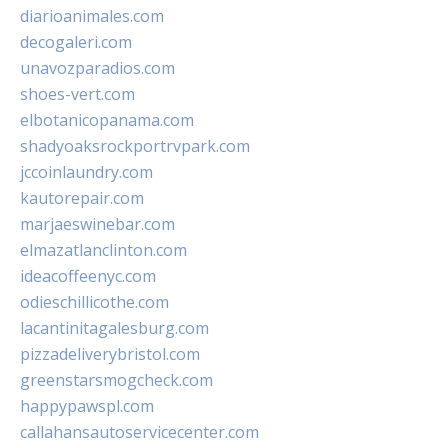
diarioanimales.com
decogaleri.com
unavozparadios.com
shoes-vert.com
elbotanicopanama.com
shadyoaksrockportrvpark.com
jccoinlaundry.com
kautorepair.com
marjaeswinebar.com
elmazatlanclinton.com
ideacoffeenyc.com
odieschillicothe.com
lacantinitagalesburg.com
pizzadeliverybristol.com
greenstarsmogcheck.com
happypawspl.com
callahansautoservicecenter.com