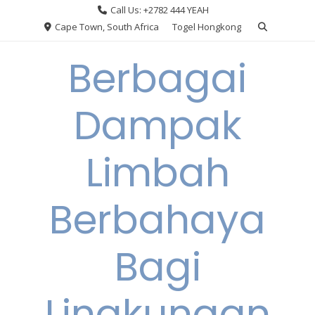
Skip
Call Us: +2782 444 YEAH
to
Cape Town, South Africa
Togel Hongkong
content
Berbagai
Dampak
Limbah
Berbahaya
Bagi
Lingkungan