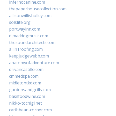
infernocanine.com
thepaperhousecollection.com
allisonwillisholley.com
solslite.org
portwayinn.com
djmaddogmusic.com
thesoundarchitects.com
allin1roofing.com
keepjudgewebb.com
anatomyofadventure.com
drivancastillo.com
cmmedspa.com
midletontkd.com
gardensandgrills.com
basilfoodwine.com
nikko-tochigi.net
caribbean-corner.com