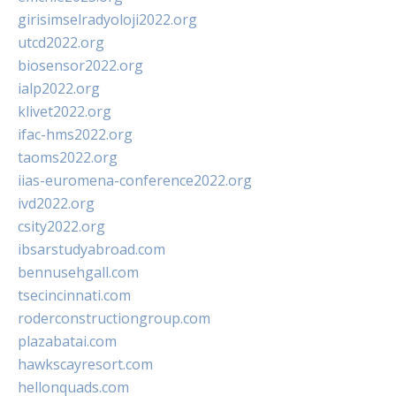
girisimselradyoloji2022.org
utcd2022.org
biosensor2022.org
ialp2022.org
klivet2022.org
ifac-hms2022.org
taoms2022.org
iias-euromena-conference2022.org
ivd2022.org
csity2022.org
ibsarstudyabroad.com
bennusehgall.com
tsecincinnati.com
roderconstructiongroup.com
plazabatai.com
hawkscayresort.com
hellonquads.com