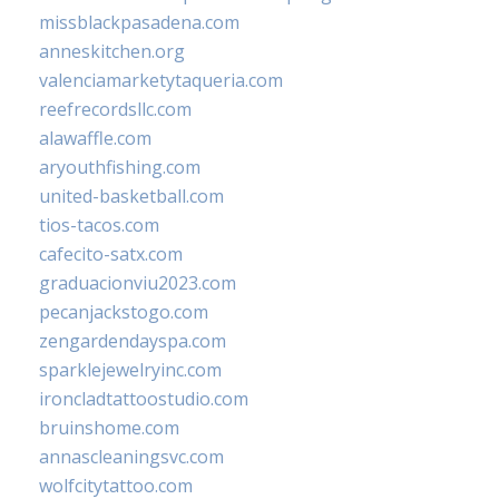
missblackpasadena.com
anneskitchen.org
valenciamarketytaqueria.com
reefrecordsllc.com
alawaffle.com
aryouthfishing.com
united-basketball.com
tios-tacos.com
cafecito-satx.com
graduacionviu2023.com
pecanjackstogo.com
zengardendayspa.com
sparklejewelryinc.com
ironcladtattoostudio.com
bruinshome.com
annascleaningsvc.com
wolfcitytattoo.com