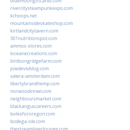
bluemoongiftcards.com
rivercitysteampunkexpo.com
kchoops.net
mountainsideskateshop.com
kirtlandcitytavern.com
301nutritionspot.com
ammos-stores.com
loceanecreations.com
birdsongridgefarm.com
joiedevivblog.com
valera-amsterdam.com
libertybrandhemp.com
norwoodinnwi.com
neighboursmarket.com
blackanguscareers.com
bolesfororegon.com
bodega-ole.com
thestreamlinerlounge.com