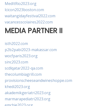
MedItRio2023.org
lcicon2023boston.com
waitangidayfestival2022.com
vacancesscolaires2022.com
MEDIA PARTNER II
isth2022.com
p2b2pabi2023-makassar.com
wocfparis2023.org
sinc2023.com
scdlqatar2022-qa.com
thecolumbiagrill.com
provisionscheeseandwineshoppe.com
khedi2023.org
akademikgeriatri2023.org
marmarapediatri2023.org
emchie2023.org