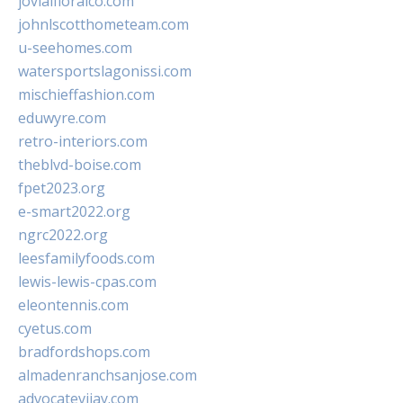
jovialfloralco.com
johnlscotthometeam.com
u-seehomes.com
watersportslagonissi.com
mischieffashion.com
eduwyre.com
retro-interiors.com
theblvd-boise.com
fpet2023.org
e-smart2022.org
ngrc2022.org
leesfamilyfoods.com
lewis-lewis-cpas.com
eleontennis.com
cyetus.com
bradfordshops.com
almadenranchsanjose.com
advocatevijay.com