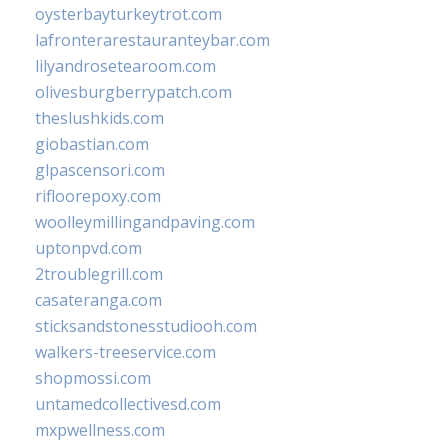
oysterbayturkeytrot.com
lafronterarestauranteybar.com
lilyandrosetearoom.com
olivesburgberrypatch.com
theslushkids.com
giobastian.com
glpascensori.com
rifloorepoxy.com
woolleymillingandpaving.com
uptonpvd.com
2troublegrill.com
casateranga.com
sticksandstonesstudiooh.com
walkers-treeservice.com
shopmossi.com
untamedcollectivesd.com
mxpwellness.com