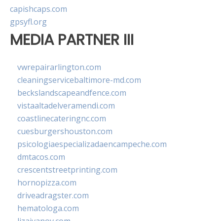
capishcaps.com
gpsyfl.org
MEDIA PARTNER III
vwrepairarlington.com
cleaningservicebaltimore-md.com
beckslandscapeandfence.com
vistaaltadelveramendi.com
coastlinecateringnc.com
cuesburgershouston.com
psicologiaespecializadaencampeche.com
dmtacos.com
crescentstreetprinting.com
hornopizza.com
driveadragster.com
hematologa.com
lizaivanov.com