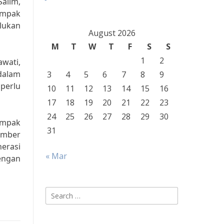
Salim,
ampak
rlukan
August 2026
M
T
W
T
F
S
S
1
2
awati,
 dalam
3
4
5
6
7
8
9
perlu
10
11
12
13
14
15
16
17
18
19
20
21
22
23
24
25
26
27
28
29
30
ampak
31
umber
erasi
« Mar
engan
Search
for: