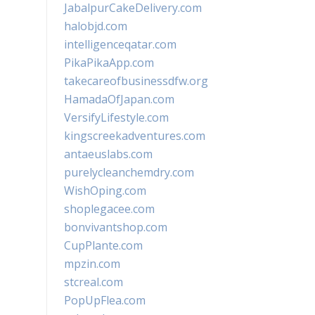
JabalpurCakeDelivery.com
halobjd.com
intelligenceqatar.com
PikaPikaApp.com
takecareofbusinessdfw.org
HamadaOfJapan.com
VersifyLifestyle.com
kingscreekadventures.com
antaeuslabs.com
purelycleanchemdry.com
WishOping.com
shoplegacee.com
bonvivantshop.com
CupPlante.com
mpzin.com
stcreal.com
PopUpFlea.com