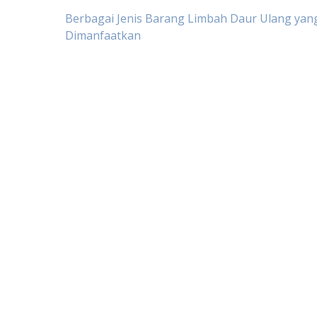
Post
Berbagai Jenis Barang Limbah Daur Ulang yan
Dimanfaatkan
navigation