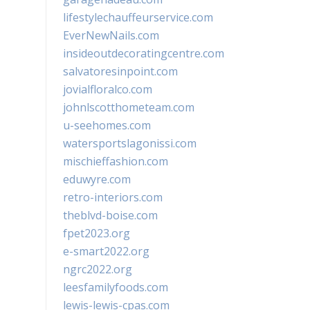
lifestylechauffeurservice.com
EverNewNails.com
insideoutdecoratingcentre.com
salvatoresinpoint.com
jovialfloralco.com
johnlscotthometeam.com
u-seehomes.com
watersportslagonissi.com
mischieffashion.com
eduwyre.com
retro-interiors.com
theblvd-boise.com
fpet2023.org
e-smart2022.org
ngrc2022.org
leesfamilyfoods.com
lewis-lewis-cpas.com