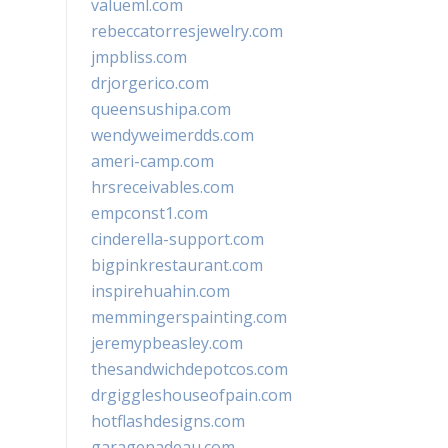
valueml.com
rebeccatorresjewelry.com
jmpbliss.com
drjorgerico.com
queensushipa.com
wendyweimerdds.com
ameri-camp.com
hrsreceivables.com
empconst1.com
cinderella-support.com
bigpinkrestaurant.com
inspirehuahin.com
memmingerspainting.com
jeremypbeasley.com
thesandwichdepotcos.com
drgiggleshouseofpain.com
hotflashdesigns.com
garagenadeau.com