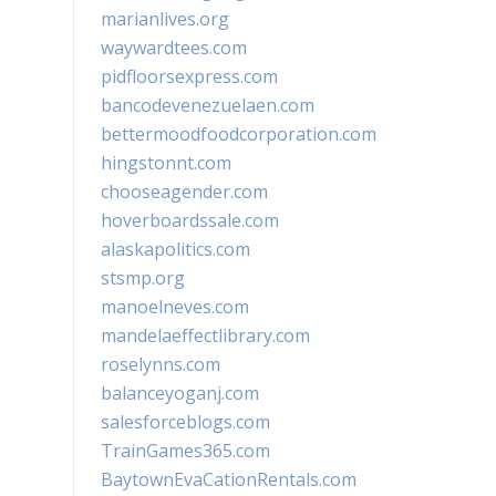
marianlives.org
waywardtees.com
pidfloorsexpress.com
bancodevenezuelaen.com
bettermoodfoodcorporation.com
hingstonnt.com
chooseagender.com
hoverboardssale.com
alaskapolitics.com
stsmp.org
manoelneves.com
mandelaeffectlibrary.com
roselynns.com
balanceyoganj.com
salesforceblogs.com
TrainGames365.com
BaytownEvaCationRentals.com