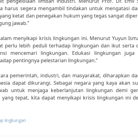
it pengelolaan limbah industri. Menurut Prof. Dr. Emil 
ia harus segera mengambil tindakan untuk mengatasi d
i yang ketat dan penegakan hukum yang tegas sangat dipe
ggung jawab.”
 dalam menyikapi krisis lingkungan ini. Menurut Yuyun Ism
at perlu lebih peduli terhadap lingkungan dan ikut serta
ensi mencemari lingkungan. Edukasi lingkungan juga 
hadap pentingnya pelestarian lingkungan.”
ra pemerintah, industri, dan masyarakat, diharapkan d
onesia dapat dikurangi. Sebagai negara yang kaya akan s
awab untuk menjaga keberlanjutan lingkungan demi gen
ang tepat, kita dapat menyikapi krisis lingkungan ini d
ap lingkungan