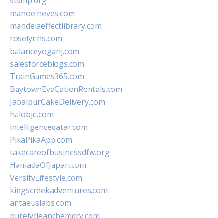
stsmp.org
manoelneves.com
mandelaeffectlibrary.com
roselynns.com
balanceyoganj.com
salesforceblogs.com
TrainGames365.com
BaytownEvaCationRentals.com
JabalpurCakeDelivery.com
halobjd.com
intelligenceqatar.com
PikaPikaApp.com
takecareofbusinessdfw.org
HamadaOfJapan.com
VersifyLifestyle.com
kingscreekadventures.com
antaeuslabs.com
purelycleanchemdry.com