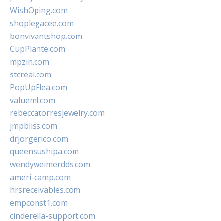
WishOping.com
shoplegacee.com
bonvivantshop.com
CupPlante.com
mpzin.com
stcreal.com
PopUpFlea.com
valueml.com
rebeccatorresjewelry.com
jmpbliss.com
drjorgerico.com
queensushipa.com
wendyweimerdds.com
ameri-camp.com
hrsreceivables.com
empconst1.com
cinderella-support.com