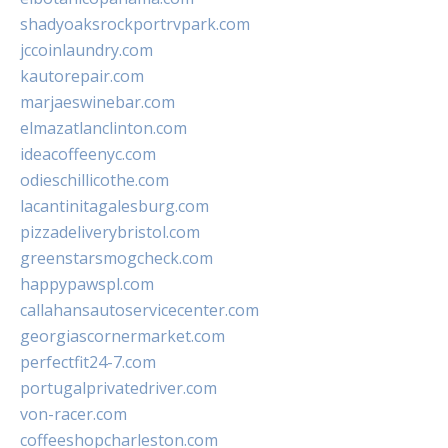
shadyoaksrockportrvpark.com
jccoinlaundry.com
kautorepair.com
marjaeswinebar.com
elmazatlanclinton.com
ideacoffeenyc.com
odieschillicothe.com
lacantinitagalesburg.com
pizzadeliverybristol.com
greenstarsmogcheck.com
happypawspl.com
callahansautoservicecenter.com
georgiascornermarket.com
perfectfit24-7.com
portugalprivatedriver.com
von-racer.com
coffeeshopcharleston.com