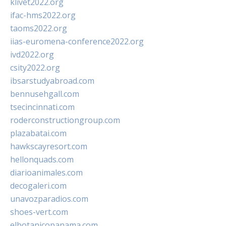
klivet2022.org
ifac-hms2022.org
taoms2022.org
iias-euromena-conference2022.org
ivd2022.org
csity2022.org
ibsarstudyabroad.com
bennusehgall.com
tsecincinnati.com
roderconstructiongroup.com
plazabatai.com
hawkscayresort.com
hellonquads.com
diarioanimales.com
decogaleri.com
unavozparadios.com
shoes-vert.com
elbotanicopanama.com