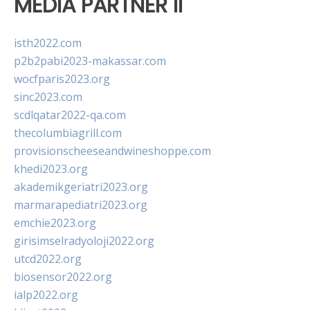
MEDIA PARTNER II
isth2022.com
p2b2pabi2023-makassar.com
wocfparis2023.org
sinc2023.com
scdlqatar2022-qa.com
thecolumbiagrill.com
provisionscheeseandwineshoppe.com
khedi2023.org
akademikgeriatri2023.org
marmarapediatri2023.org
emchie2023.org
girisimselradyoloji2022.org
utcd2022.org
biosensor2022.org
ialp2022.org