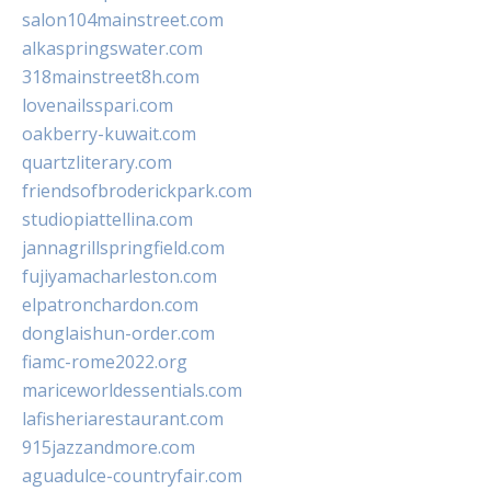
salon104mainstreet.com
alkaspringswater.com
318mainstreet8h.com
lovenailsspari.com
oakberry-kuwait.com
quartzliterary.com
friendsofbroderickpark.com
studiopiattellina.com
jannagrillspringfield.com
fujiyamacharleston.com
elpatronchardon.com
donglaishun-order.com
fiamc-rome2022.org
mariceworldessentials.com
lafisheriarestaurant.com
915jazzandmore.com
aguadulce-countryfair.com