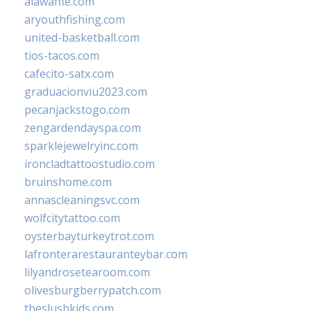
alawaffle.com
aryouthfishing.com
united-basketball.com
tios-tacos.com
cafecito-satx.com
graduacionviu2023.com
pecanjackstogo.com
zengardendayspa.com
sparklejewelryinc.com
ironcladtattoostudio.com
bruinshome.com
annascleaningsvc.com
wolfcitytattoo.com
oysterbayturkeytrot.com
lafronterarestauranteybar.com
lilyandrosetearoom.com
olivesburgberrypatch.com
theslushkids.com