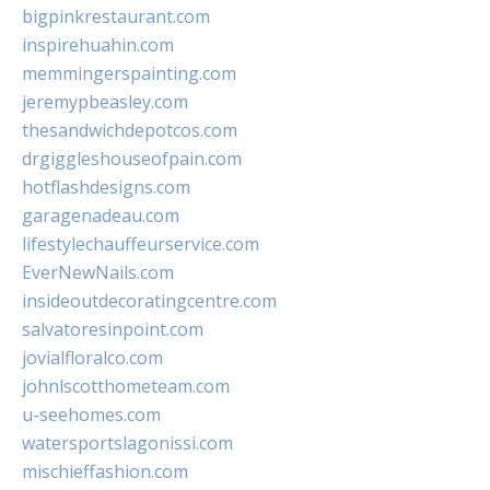
bigpinkrestaurant.com
inspirehuahin.com
memmingerspainting.com
jeremypbeasley.com
thesandwichdepotcos.com
drgiggleshouseofpain.com
hotflashdesigns.com
garagenadeau.com
lifestylechauffeurservice.com
EverNewNails.com
insideoutdecoratingcentre.com
salvatoresinpoint.com
jovialfloralco.com
johnlscotthometeam.com
u-seehomes.com
watersportslagonissi.com
mischieffashion.com