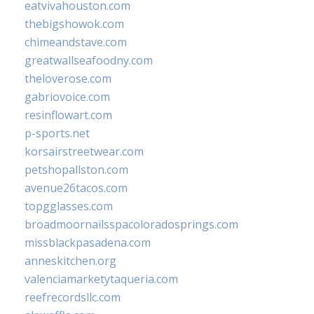
eatvivahouston.com
thebigshowok.com
chimeandstave.com
greatwallseafoodny.com
theloverose.com
gabriovoice.com
resinflowart.com
p-sports.net
korsairstreetwear.com
petshopallston.com
avenue26tacos.com
topgglasses.com
broadmoornailsspacoloradosprings.com
missblackpasadena.com
anneskitchen.org
valenciamarketytaqueria.com
reefrecordsllc.com