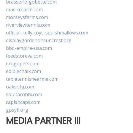
brasserie-gobette.com
musicrearte.com
morseysfarms.com
riverviewtennis.com
official-kelly-toys-squishmallows.com
displaygardenonsuncrest.org
bbq-empire-usa.com
feedstoreva.com
drogopets.com
ediblechalk.com
tabletennisnearme.com
oaksofa.com
soultacohtx.com
capishcaps.com
gpsyfl.org
MEDIA PARTNER III