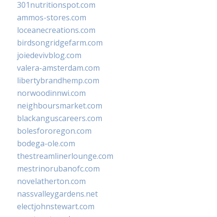
301nutritionspot.com
ammos-stores.com
loceanecreations.com
birdsongridgefarm.com
joiedevivblog.com
valera-amsterdam.com
libertybrandhemp.com
norwoodinnwi.com
neighboursmarket.com
blackanguscareers.com
bolesfororegon.com
bodega-ole.com
thestreamlinerlounge.com
mestrinorubanofc.com
novelatherton.com
nassvalleygardens.net
electjohnstewart.com