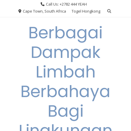
Skip
Call Us: +2782 444 YEAH
to
Cape Town, South Africa
Togel Hongkong
content
Berbagai
Dampak
Limbah
Berbahaya
Bagi
Lingkungan