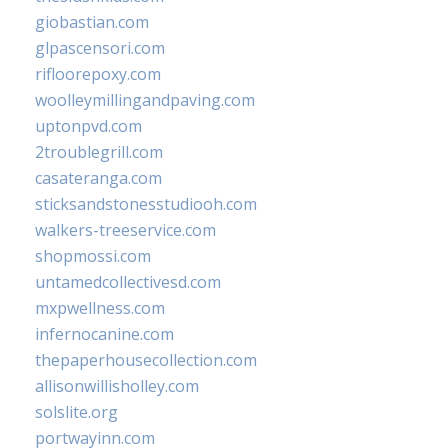
giobastian.com
glpascensori.com
rifloorepoxy.com
woolleymillingandpaving.com
uptonpvd.com
2troublegrill.com
casateranga.com
sticksandstonesstudiooh.com
walkers-treeservice.com
shopmossi.com
untamedcollectivesd.com
mxpwellness.com
infernocanine.com
thepaperhousecollection.com
allisonwillisholley.com
solslite.org
portwayinn.com