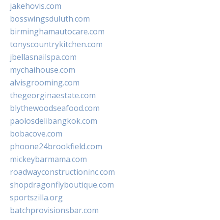
jakehovis.com
bosswingsduluth.com
birminghamautocare.com
tonyscountrykitchen.com
jbellasnailspa.com
mychaihouse.com
alvisgrooming.com
thegeorginaestate.com
blythewoodseafood.com
paolosdelibangkok.com
bobacove.com
phoone24brookfield.com
mickeybarmama.com
roadwayconstructioninc.com
shopdragonflyboutique.com
sportszilla.org
batchprovisionsbar.com