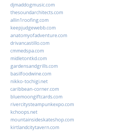
djmaddogmusic.com
thesoundarchitects.com
allin1roofing.com
keepjudgewebb.com
anatomyofadventure.com
drivancastillo.com
cmmedspa.com
midletontkd.com
gardensandgrills.com
basilfoodwine.com
nikko-tochigi.net
caribbean-corner.com
bluemoongiftcards.com
rivercitysteampunkexpo.com
kchoops.net
mountainsideskateshop.com
kirtlandcitytavern.com