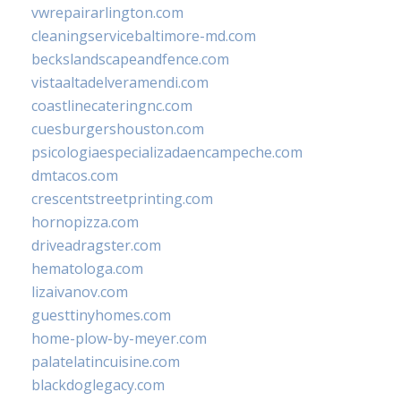
vwrepairarlington.com
cleaningservicebaltimore-md.com
beckslandscapeandfence.com
vistaaltadelveramendi.com
coastlinecateringnc.com
cuesburgershouston.com
psicologiaespecializadaencampeche.com
dmtacos.com
crescentstreetprinting.com
hornopizza.com
driveadragster.com
hematologa.com
lizaivanov.com
guesttinyhomes.com
home-plow-by-meyer.com
palatelatincuisine.com
blackdoglegacy.com