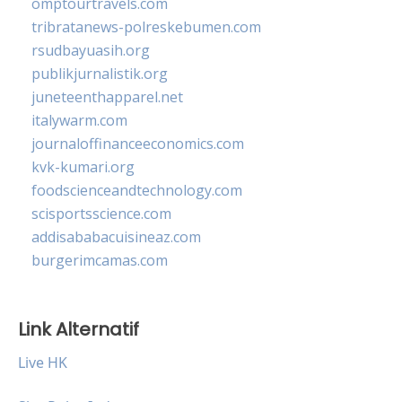
omptourtravels.com
tribratanews-polreskebumen.com
rsudbayuasih.org
publikjurnalistik.org
juneteenthapparel.net
italywarm.com
journaloffinanceeconomics.com
kvk-kumari.org
foodscienceandtechnology.com
scisportsscience.com
addisababacuisineaz.com
burgerimcamas.com
Link Alternatif
Live HK