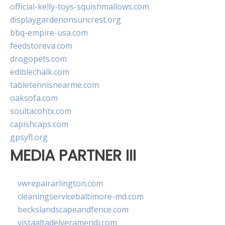
official-kelly-toys-squishmallows.com
displaygardenonsuncrest.org
bbq-empire-usa.com
feedstoreva.com
drogopets.com
ediblechalk.com
tabletennisnearme.com
oaksofa.com
soultacohtx.com
capishcaps.com
gpsyfl.org
MEDIA PARTNER III
vwrepairarlington.com
cleaningservicebaltimore-md.com
beckslandscapeandfence.com
vistaaltadelveramendi.com