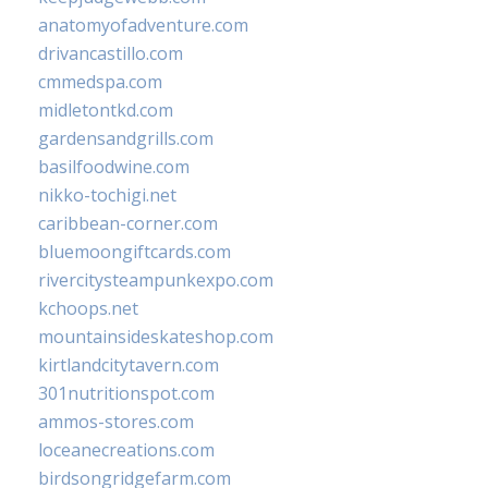
anatomyofadventure.com
drivancastillo.com
cmmedspa.com
midletontkd.com
gardensandgrills.com
basilfoodwine.com
nikko-tochigi.net
caribbean-corner.com
bluemoongiftcards.com
rivercitysteampunkexpo.com
kchoops.net
mountainsideskateshop.com
kirtlandcitytavern.com
301nutritionspot.com
ammos-stores.com
loceanecreations.com
birdsongridgefarm.com