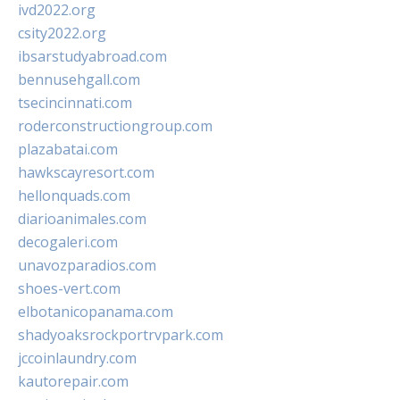
ivd2022.org
csity2022.org
ibsarstudyabroad.com
bennusehgall.com
tsecincinnati.com
roderconstructiongroup.com
plazabatai.com
hawkscayresort.com
hellonquads.com
diarioanimales.com
decogaleri.com
unavozparadios.com
shoes-vert.com
elbotanicopanama.com
shadyoaksrockportrvpark.com
jccoinlaundry.com
kautorepair.com