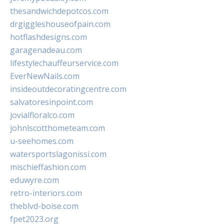
thesandwichdepotcos.com
drgiggleshouseofpain.com
hotflashdesigns.com
garagenadeau.com
lifestylechauffeurservice.com
EverNewNails.com
insideoutdecoratingcentre.com
salvatoresinpoint.com
jovialfloralco.com
johnlscotthometeam.com
u-seehomes.com
watersportslagonissi.com
mischieffashion.com
eduwyre.com
retro-interiors.com
theblvd-boise.com
fpet2023.org