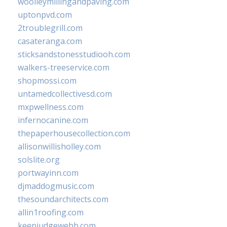
woolleymillingandpaving.com
uptonpvd.com
2troublegrill.com
casateranga.com
sticksandstonesstudiooh.com
walkers-treeservice.com
shopmossi.com
untamedcollectivesd.com
mxpwellness.com
infernocanine.com
thepaperhousecollection.com
allisonwillisholley.com
solslite.org
portwayinn.com
djmaddogmusic.com
thesoundarchitects.com
allin1roofing.com
keepjudgewebb.com