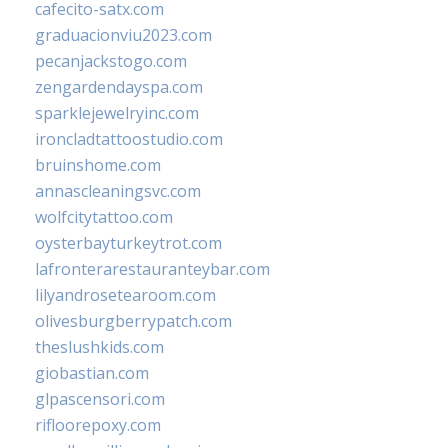
cafecito-satx.com
graduacionviu2023.com
pecanjackstogo.com
zengardendayspa.com
sparklejewelryinc.com
ironcladtattoostudio.com
bruinshome.com
annascleaningsvc.com
wolfcitytattoo.com
oysterbayturkeytrot.com
lafronterarestauranteybar.com
lilyandrosetearoom.com
olivesburgberrypatch.com
theslushkids.com
giobastian.com
glpascensori.com
rifloorepoxy.com