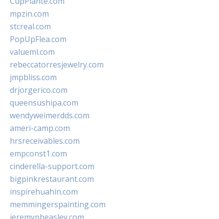
CupPlante.com
mpzin.com
stcreal.com
PopUpFlea.com
valueml.com
rebeccatorresjewelry.com
jmpbliss.com
drjorgerico.com
queensushipa.com
wendyweimerdds.com
ameri-camp.com
hrsreceivables.com
empconst1.com
cinderella-support.com
bigpinkrestaurant.com
inspirehuahin.com
memmingerspainting.com
jeremypbeasley.com