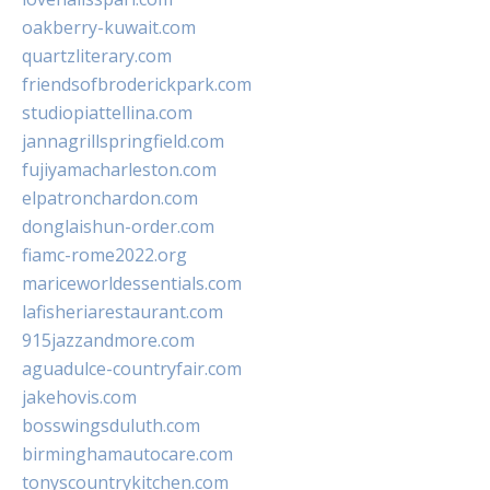
oakberry-kuwait.com
quartzliterary.com
friendsofbroderickpark.com
studiopiattellina.com
jannagrillspringfield.com
fujiyamacharleston.com
elpatronchardon.com
donglaishun-order.com
fiamc-rome2022.org
mariceworldessentials.com
lafisheriarestaurant.com
915jazzandmore.com
aguadulce-countryfair.com
jakehovis.com
bosswingsduluth.com
birminghamautocare.com
tonyscountrykitchen.com