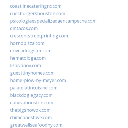
coastlinecateringnc.com
cuesburgershouston.com
psicologiaespecializadaencampeche.com
dmtacos.com
crescentstreetprinting.com
hornopizza.com
driveadragster.com
hematologa.com
lizaivanov.com
guesttinyhomes.com
home-plow-by-meyer.com
palatelatincuisine.com
blackdoglegacy.com
eatvivahouston.com
thebigshowok.com
chimeandstave.com
greatwallseafoodny.com