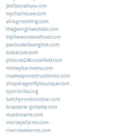
jbellasnailspa.com
mychaihouse.com
alvisgrooming.com
thegeorginaestate.com
blythewoodseafood.com
paolosdelibangkok.com
bobacove.com
phoone24brookfield.com
mickeybarmama.com
roadwayconstructioninc.com
shopdragonflyboutique.com
sportszilla.org
batchprovisionsbar.com
brasserie-gobette.com
musicrearte.com
morseysfarms.com
riverviewtennis.com