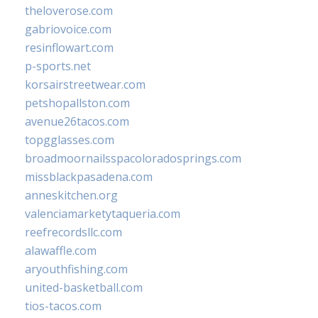
theloverose.com
gabriovoice.com
resinflowart.com
p-sports.net
korsairstreetwear.com
petshopallston.com
avenue26tacos.com
topgglasses.com
broadmoornailsspacoloradosprings.com
missblackpasadena.com
anneskitchen.org
valenciamarketytaqueria.com
reefrecordsllc.com
alawaffle.com
aryouthfishing.com
united-basketball.com
tios-tacos.com