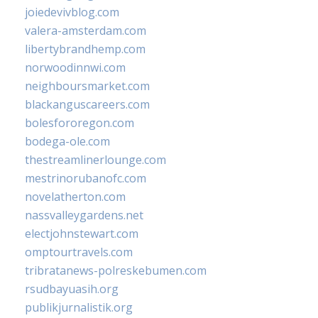
joiedevivblog.com
valera-amsterdam.com
libertybrandhemp.com
norwoodinnwi.com
neighboursmarket.com
blackanguscareers.com
bolesfororegon.com
bodega-ole.com
thestreamlinerlounge.com
mestrinorubanofc.com
novelatherton.com
nassvalleygardens.net
electjohnstewart.com
omptourtravels.com
tribratanews-polreskebumen.com
rsudbayuasih.org
publikjurnalistik.org