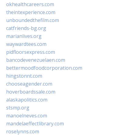
okhealthcareers.com
theintexperience.com
unboundedthefilm.com
catfriends-bg.org
marianlives.org
waywardtees.com
pidfloorsexpress.com
bancodevenezuelaen.com
bettermoodfoodcorporation.com
hingstonnt.com
chooseagender.com
hoverboardssale.com
alaskapolitics.com
stsmp.org
manoelneves.com
mandelaeffectlibrary.com
roselynns.com