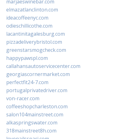
marjaeswinebar.com
elmazatlanclinton.com
ideacoffeenyc.com
odieschillicothe.com
lacantinitagalesburg.com
pizzadeliverybristol.com
greenstarsmogcheck.com
happypawspl.com
callahansautoservicecenter.com
georgiascornermarket.com
perfectfit24-7.com
portugalprivatedriver.com
von-racer.com
coffeeshopcharleston.com
salon104mainstreet.com
alkaspringswater.com
318mainstreet8h.com
lovenailsspari.com