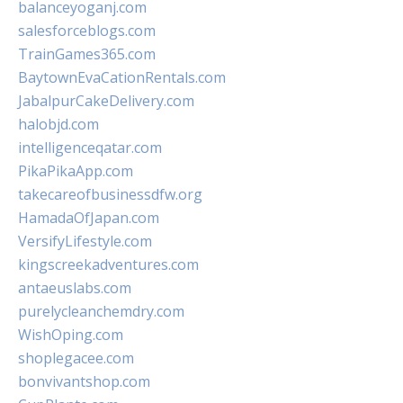
balanceyoganj.com
salesforceblogs.com
TrainGames365.com
BaytownEvaCationRentals.com
JabalpurCakeDelivery.com
halobjd.com
intelligenceqatar.com
PikaPikaApp.com
takecareofbusinessdfw.org
HamadaOfJapan.com
VersifyLifestyle.com
kingscreekadventures.com
antaeuslabs.com
purelycleanchemdry.com
WishOping.com
shoplegacee.com
bonvivantshop.com