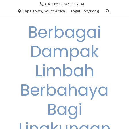
Skip
Call Us: +2782 444 YEAH
to
Cape Town, South Africa
Togel Hongkong
content
Berbagai
Dampak
Limbah
Berbahaya
Bagi
Lingkungan