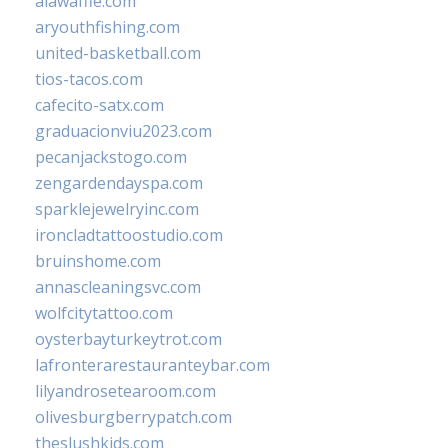
alawaffle.com
aryouthfishing.com
united-basketball.com
tios-tacos.com
cafecito-satx.com
graduacionviu2023.com
pecanjackstogo.com
zengardendayspa.com
sparklejewelryinc.com
ironcladtattoostudio.com
bruinshome.com
annascleaningsvc.com
wolfcitytattoo.com
oysterbayturkeytrot.com
lafronterarestauranteybar.com
lilyandrosetearoom.com
olivesburgberrypatch.com
theslushkids.com