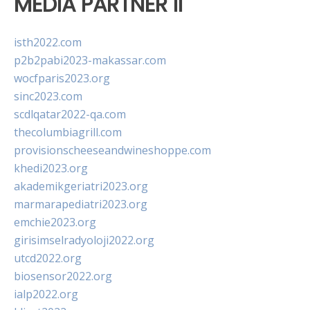
MEDIA PARTNER II
isth2022.com
p2b2pabi2023-makassar.com
wocfparis2023.org
sinc2023.com
scdlqatar2022-qa.com
thecolumbiagrill.com
provisionscheeseandwineshoppe.com
khedi2023.org
akademikgeriatri2023.org
marmarapediatri2023.org
emchie2023.org
girisimselradyoloji2022.org
utcd2022.org
biosensor2022.org
ialp2022.org