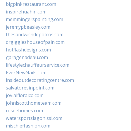
bigpinkrestaurant.com
inspirehuahin.com
memmingerspainting.com
jeremypbeasley.com
thesandwichdepotcos.com
drgiggleshouseofpain.com
hotflashdesigns.com
garagenadeau.com
lifestylechauffeurservice.com
EverNewNails.com
insideoutdecoratingcentre.com
salvatoresinpoint.com
jovialfloralco.com
johnlscotthometeam.com
u-seehomes.com
watersportslagonissi.com
mischieffashion.com