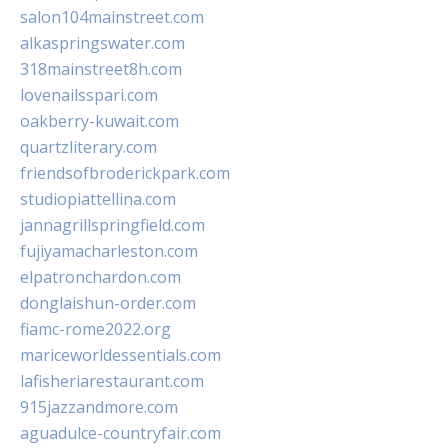
salon104mainstreet.com
alkaspringswater.com
318mainstreet8h.com
lovenailsspari.com
oakberry-kuwait.com
quartzliterary.com
friendsofbroderickpark.com
studiopiattellina.com
jannagrillspringfield.com
fujiyamacharleston.com
elpatronchardon.com
donglaishun-order.com
fiamc-rome2022.org
mariceworldessentials.com
lafisheriarestaurant.com
915jazzandmore.com
aguadulce-countryfair.com