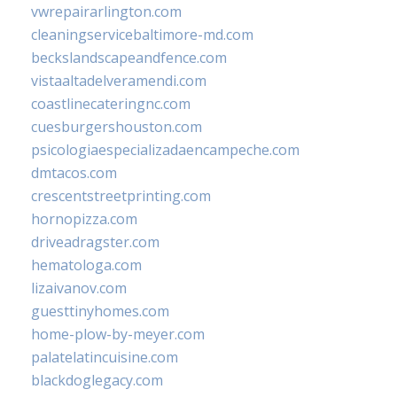
vwrepairarlington.com
cleaningservicebaltimore-md.com
beckslandscapeandfence.com
vistaaltadelveramendi.com
coastlinecateringnc.com
cuesburgershouston.com
psicologiaespecializadaencampeche.com
dmtacos.com
crescentstreetprinting.com
hornopizza.com
driveadragster.com
hematologa.com
lizaivanov.com
guesttinyhomes.com
home-plow-by-meyer.com
palatelatincuisine.com
blackdoglegacy.com