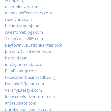
stsmp.org
manoelneves.com
mandelaeffectlibrary.com
roselynns.com
balanceyoganj.com
salesforceblogs.com
TrainGames365.com
BaytownEvaCationRentals.com
JabalpurCakeDelivery.com
halobjd.com
intelligenceqatar.com
PikaPikaApp.com
takecareofbusinessdfw.org
HamadaOfJapan.com
VersifyLifestyle.com
kingscreekadventures.com
antaeuslabs.com
purelycleanchemdry.com