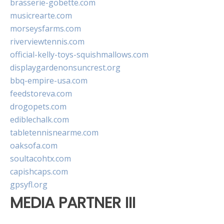
brasserie-gobette.com
musicrearte.com
morseysfarms.com
riverviewtennis.com
official-kelly-toys-squishmallows.com
displaygardenonsuncrest.org
bbq-empire-usa.com
feedstoreva.com
drogopets.com
ediblechalk.com
tabletennisnearme.com
oaksofa.com
soultacohtx.com
capishcaps.com
gpsyfl.org
MEDIA PARTNER III