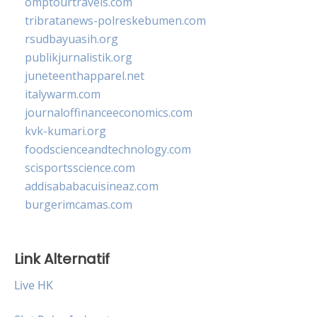
omptourtravels.com
tribratanews-polreskebumen.com
rsudbayuasih.org
publikjurnalistik.org
juneteenthapparel.net
italywarm.com
journaloffinanceeconomics.com
kvk-kumari.org
foodscienceandtechnology.com
scisportsscience.com
addisababacuisineaz.com
burgerimcamas.com
Link Alternatif
Live HK