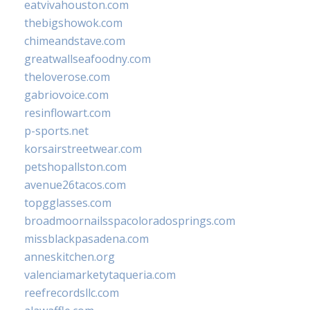
eatvivahouston.com
thebigshowok.com
chimeandstave.com
greatwallseafoodny.com
theloverose.com
gabriovoice.com
resinflowart.com
p-sports.net
korsairstreetwear.com
petshopallston.com
avenue26tacos.com
topgglasses.com
broadmoornailsspacoloradosprings.com
missblackpasadena.com
anneskitchen.org
valenciamarketytaqueria.com
reefrecordsllc.com