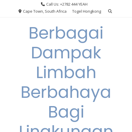
Skip
Call Us: +2782 444 YEAH
to
Cape Town, South Africa
Togel Hongkong
content
Berbagai
Dampak
Limbah
Berbahaya
Bagi
Lingkungan