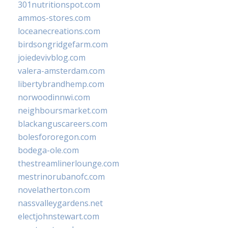
301nutritionspot.com
ammos-stores.com
loceanecreations.com
birdsongridgefarm.com
joiedevivblog.com
valera-amsterdam.com
libertybrandhemp.com
norwoodinnwi.com
neighboursmarket.com
blackanguscareers.com
bolesfororegon.com
bodega-ole.com
thestreamlinerlounge.com
mestrinorubanofc.com
novelatherton.com
nassvalleygardens.net
electjohnstewart.com