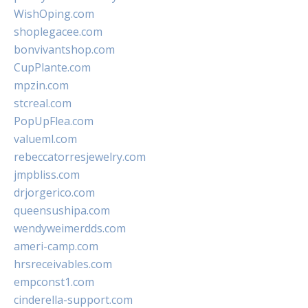
WishOping.com
shoplegacee.com
bonvivantshop.com
CupPlante.com
mpzin.com
stcreal.com
PopUpFlea.com
valueml.com
rebeccatorresjewelry.com
jmpbliss.com
drjorgerico.com
queensushipa.com
wendyweimerdds.com
ameri-camp.com
hrsreceivables.com
empconst1.com
cinderella-support.com