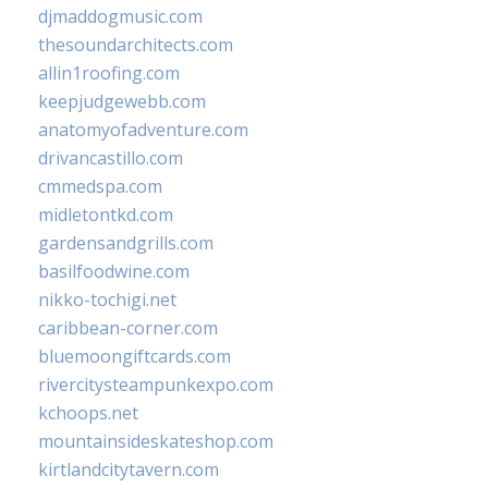
djmaddogmusic.com
thesoundarchitects.com
allin1roofing.com
keepjudgewebb.com
anatomyofadventure.com
drivancastillo.com
cmmedspa.com
midletontkd.com
gardensandgrills.com
basilfoodwine.com
nikko-tochigi.net
caribbean-corner.com
bluemoongiftcards.com
rivercitysteampunkexpo.com
kchoops.net
mountainsideskateshop.com
kirtlandcitytavern.com