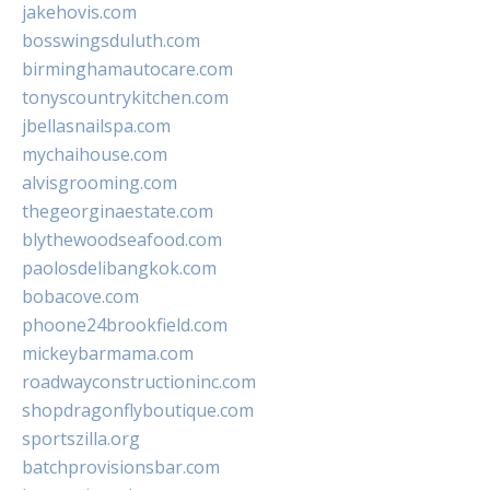
jakehovis.com
bosswingsduluth.com
birminghamautocare.com
tonyscountrykitchen.com
jbellasnailspa.com
mychaihouse.com
alvisgrooming.com
thegeorginaestate.com
blythewoodseafood.com
paolosdelibangkok.com
bobacove.com
phoone24brookfield.com
mickeybarmama.com
roadwayconstructioninc.com
shopdragonflyboutique.com
sportszilla.org
batchprovisionsbar.com