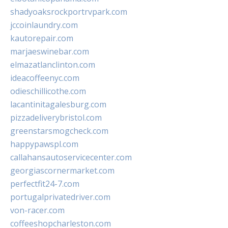
shadyoaksrockportrvpark.com
jccoinlaundry.com
kautorepair.com
marjaeswinebar.com
elmazatlanclinton.com
ideacoffeenyc.com
odieschillicothe.com
lacantinitagalesburg.com
pizzadeliverybristol.com
greenstarsmogcheck.com
happypawspl.com
callahansautoservicecenter.com
georgiascornermarket.com
perfectfit24-7.com
portugalprivatedriver.com
von-racer.com
coffeeshopcharleston.com