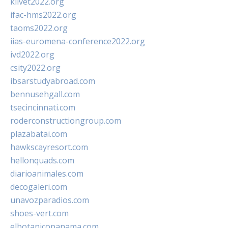
klivet2022.org
ifac-hms2022.org
taoms2022.org
iias-euromena-conference2022.org
ivd2022.org
csity2022.org
ibsarstudyabroad.com
bennusehgall.com
tsecincinnati.com
roderconstructiongroup.com
plazabatai.com
hawkscayresort.com
hellonquads.com
diarioanimales.com
decogaleri.com
unavozparadios.com
shoes-vert.com
elbotanicopanama.com