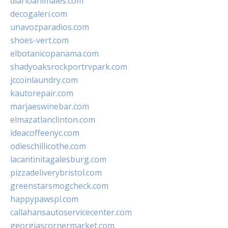
diarioanimales.com
decogaleri.com
unavozparadios.com
shoes-vert.com
elbotanicopanama.com
shadyoaksrockportrvpark.com
jccoinlaundry.com
kautorepair.com
marjaeswinebar.com
elmazatlanclinton.com
ideacoffeenyc.com
odieschillicothe.com
lacantinitagalesburg.com
pizzadeliverybristol.com
greenstarsmogcheck.com
happypawspl.com
callahansautoservicecenter.com
georgiascornermarket.com