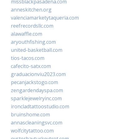
missblackpasadena.com
anneskitchen.org
valenciamarketytaqueria.com
reefrecordsllc.com
alawaffle.com
aryouthfishing.com
united-basketball.com
tios-tacos.com
cafecito-satx.com
graduacionviu2023.com
pecanjackstogo.com
zengardendayspa.com
sparklejewelryinc.com
ironcladtattoostudio.com
bruinshome.com
annascleaningsvc.com
wolfcitytattoo.com
oysterbayturkeytrot.com