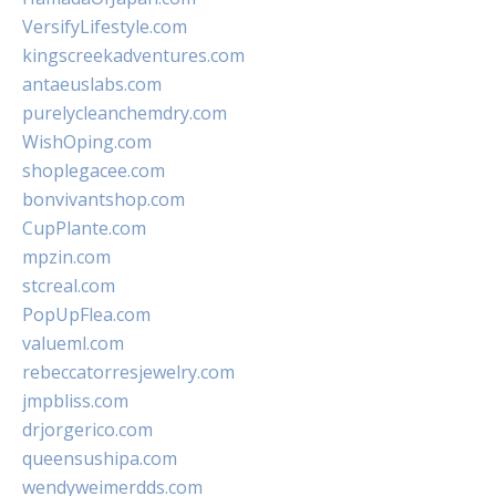
VersifyLifestyle.com
kingscreekadventures.com
antaeuslabs.com
purelycleanchemdry.com
WishOping.com
shoplegacee.com
bonvivantshop.com
CupPlante.com
mpzin.com
stcreal.com
PopUpFlea.com
valueml.com
rebeccatorresjewelry.com
jmpbliss.com
drjorgerico.com
queensushipa.com
wendyweimerdds.com