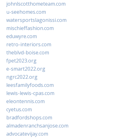
johnlscotthometeam.com
u-seehomes.com
watersportslagonissi.com
mischieffashion.com
eduwyre.com
retro-interiors.com
theblvd-boise.com
fpet2023.org
e-smart2022.org
ngrc2022.org
leesfamilyfoods.com
lewis-lewis-cpas.com
eleontennis.com
cyetus.com
bradfordshops.com
almadenranchsanjose.com
advocatevijay.com