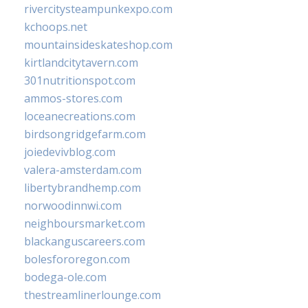
rivercitysteampunkexpo.com
kchoops.net
mountainsideskateshop.com
kirtlandcitytavern.com
301nutritionspot.com
ammos-stores.com
loceanecreations.com
birdsongridgefarm.com
joiedevivblog.com
valera-amsterdam.com
libertybrandhemp.com
norwoodinnwi.com
neighboursmarket.com
blackanguscareers.com
bolesfororegon.com
bodega-ole.com
thestreamlinerlounge.com