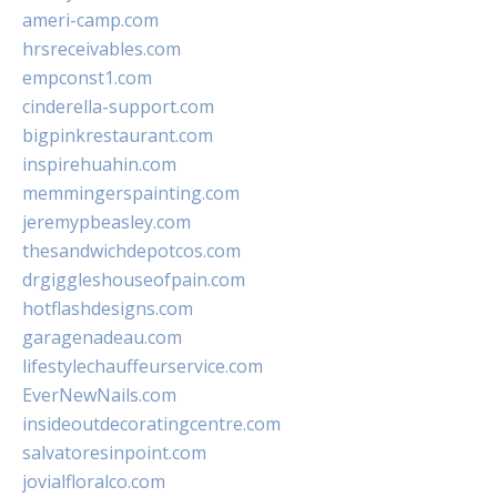
ameri-camp.com
hrsreceivables.com
empconst1.com
cinderella-support.com
bigpinkrestaurant.com
inspirehuahin.com
memmingerspainting.com
jeremypbeasley.com
thesandwichdepotcos.com
drgiggleshouseofpain.com
hotflashdesigns.com
garagenadeau.com
lifestylechauffeurservice.com
EverNewNails.com
insideoutdecoratingcentre.com
salvatoresinpoint.com
jovialfloralco.com