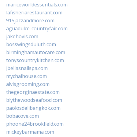
mariceworldessentials.com
lafisheriarestaurant.com
915jazzandmore.com
aguadulce-countryfair.com
jakehovis.com
bosswingsduluth.com
birminghamautocare.com
tonyscountrykitchen.com
jbellasnailspa.com
mychaihouse.com
alvisgrooming.com
thegeorginaestate.com
blythewoodseafood.com
paolosdelibangkok.com
bobacove.com
phoone24brookfield.com
mickeybarmama.com