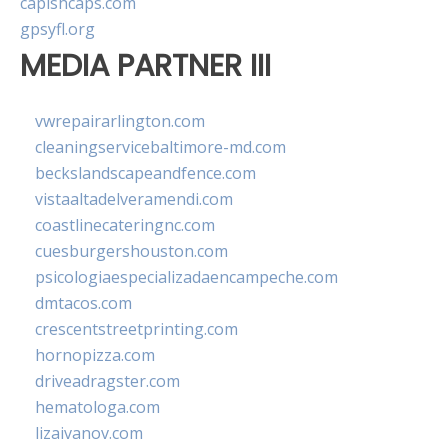
capishcaps.com
gpsyfl.org
MEDIA PARTNER III
vwrepairarlington.com
cleaningservicebaltimore-md.com
beckslandscapeandfence.com
vistaaltadelveramendi.com
coastlinecateringnc.com
cuesburgershouston.com
psicologiaespecializadaencampeche.com
dmtacos.com
crescentstreetprinting.com
hornopizza.com
driveadragster.com
hematologa.com
lizaivanov.com