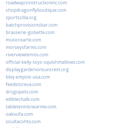
roadwayconstructioninc.com
shopdragonflyboutique.com
sportszilla.org
batchprovisionsbar.com
brasserie-gobette.com
musicrearte.com
morseysfarms.com
riverviewtennis.com
official-kelly-toys-squishmallows.com
displaygardenonsuncrest.org
bbq-empire-usa.com
feedstoreva.com
drogopets.com
ediblechalk.com
tabletennisnearme.com
oaksofa.com
soultacohtx.com