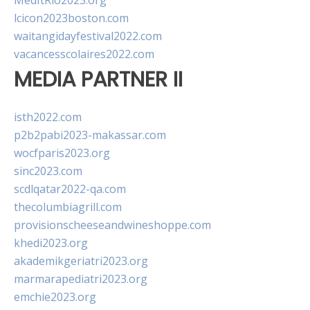
MedItRio2023.org
lcicon2023boston.com
waitangidayfestival2022.com
vacancesscolaires2022.com
MEDIA PARTNER II
isth2022.com
p2b2pabi2023-makassar.com
wocfparis2023.org
sinc2023.com
scdlqatar2022-qa.com
thecolumbiagrill.com
provisionscheeseandwineshoppe.com
khedi2023.org
akademikgeriatri2023.org
marmarapediatri2023.org
emchie2023.org