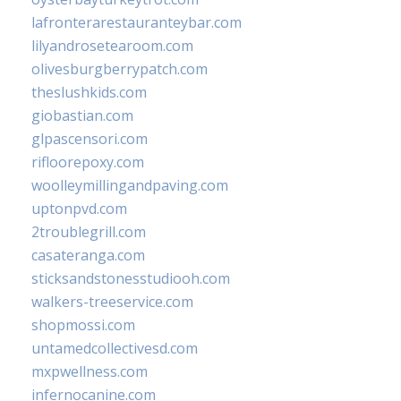
lafronterarestauranteybar.com
lilyandrosetearoom.com
olivesburgberrypatch.com
theslushkids.com
giobastian.com
glpascensori.com
rifloorepoxy.com
woolleymillingandpaving.com
uptonpvd.com
2troublegrill.com
casateranga.com
sticksandstonesstudiooh.com
walkers-treeservice.com
shopmossi.com
untamedcollectivesd.com
mxpwellness.com
infernocanine.com