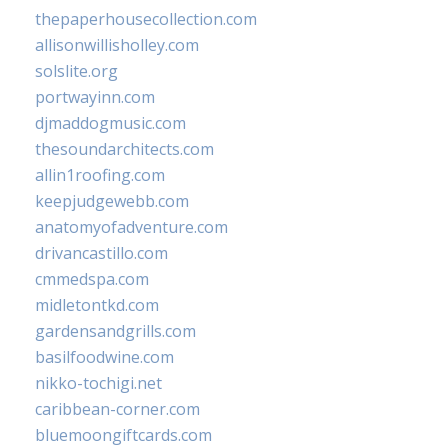
thepaperhousecollection.com
allisonwillisholley.com
solslite.org
portwayinn.com
djmaddogmusic.com
thesoundarchitects.com
allin1roofing.com
keepjudgewebb.com
anatomyofadventure.com
drivancastillo.com
cmmedspa.com
midletontkd.com
gardensandgrills.com
basilfoodwine.com
nikko-tochigi.net
caribbean-corner.com
bluemoongiftcards.com