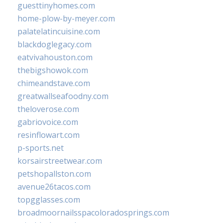
guesttinyhomes.com
home-plow-by-meyer.com
palatelatincuisine.com
blackdoglegacy.com
eatvivahouston.com
thebigshowok.com
chimeandstave.com
greatwallseafoodny.com
theloverose.com
gabriovoice.com
resinflowart.com
p-sports.net
korsairstreetwear.com
petshopallston.com
avenue26tacos.com
topgglasses.com
broadmoornailsspacoloradosprings.com