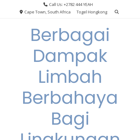
Skip
Call Us: +2782 444 YEAH
to
Cape Town, South Africa
Togel Hongkong
content
Berbagai
Dampak
Limbah
Berbahaya
Bagi
Lingkungan