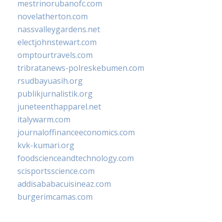
mestrinorubanofc.com
novelatherton.com
nassvalleygardens.net
electjohnstewart.com
omptourtravels.com
tribratanews-polreskebumen.com
rsudbayuasih.org
publikjurnalistik.org
juneteenthapparel.net
italywarm.com
journaloffinanceeconomics.com
kvk-kumari.org
foodscienceandtechnology.com
scisportsscience.com
addisababacuisineaz.com
burgerimcamas.com