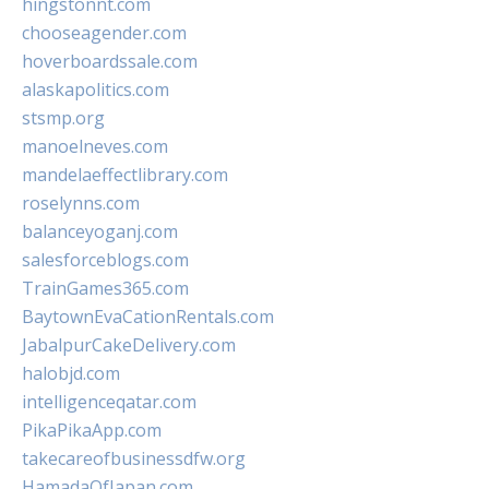
hingstonnt.com
chooseagender.com
hoverboardssale.com
alaskapolitics.com
stsmp.org
manoelneves.com
mandelaeffectlibrary.com
roselynns.com
balanceyoganj.com
salesforceblogs.com
TrainGames365.com
BaytownEvaCationRentals.com
JabalpurCakeDelivery.com
halobjd.com
intelligenceqatar.com
PikaPikaApp.com
takecareofbusinessdfw.org
HamadaOfJapan.com