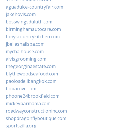
aguadulce-countryfair.com
jakehovis.com
bosswingsduluth.com
birminghamautocare.com
tonyscountrykitchen.com
jbellasnailspa.com
mychaihouse.com
alvisgrooming.com
thegeorginaestate.com
blythewoodseafood.com
paolosdelibangkok.com
bobacove.com
phoone24brookfield.com
mickeybarmama.com
roadwayconstructioninc.com
shopdragonflyboutique.com
sportszilla.org