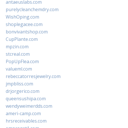
antaeuslabs.com
purelycleanchemdry.com
WishOping.com
shoplegacee.com
bonvivantshop.com
CupPlante.com
mpzin.com
stcreal.com
PopUpFlea.com
valueml.com
rebeccatorresjewelry.com
jmpbliss.com
drjorgerico.com
queensushipa.com
wendyweimerdds.com
ameri-camp.com
hrsreceivables.com