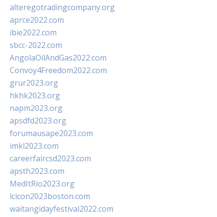
alteregotradingcompany.org
aprce2022.com
ibie2022.com
sbcc-2022.com
AngolaOilAndGas2022.com
Convoy4Freedom2022.com
grur2023.org
hkhk2023.org
napm2023.org
apsdfd2023.org
forumausape2023.com
imkl2023.com
careerfaircsd2023.com
apsth2023.com
MedItRio2023.org
lcicon2023boston.com
waitangidayfestival2022.com