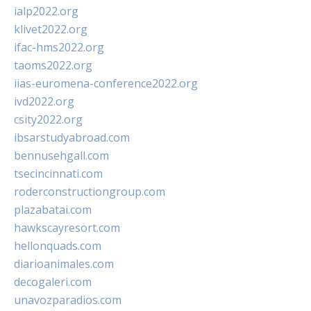
ialp2022.org
klivet2022.org
ifac-hms2022.org
taoms2022.org
iias-euromena-conference2022.org
ivd2022.org
csity2022.org
ibsarstudyabroad.com
bennusehgall.com
tsecincinnati.com
roderconstructiongroup.com
plazabatai.com
hawkscayresort.com
hellonquads.com
diarioanimales.com
decogaleri.com
unavozparadios.com