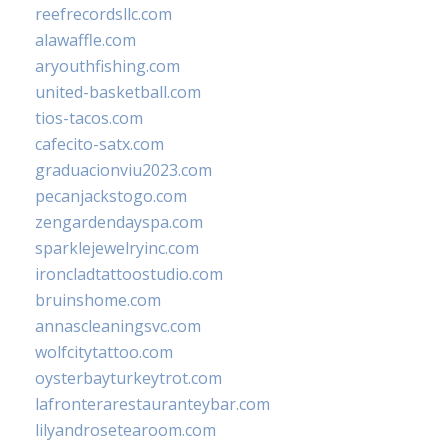
reefrecordsllc.com
alawaffle.com
aryouthfishing.com
united-basketball.com
tios-tacos.com
cafecito-satx.com
graduacionviu2023.com
pecanjackstogo.com
zengardendayspa.com
sparklejewelryinc.com
ironcladtattoostudio.com
bruinshome.com
annascleaningsvc.com
wolfcitytattoo.com
oysterbayturkeytrot.com
lafronterarestauranteybar.com
lilyandrosetearoom.com