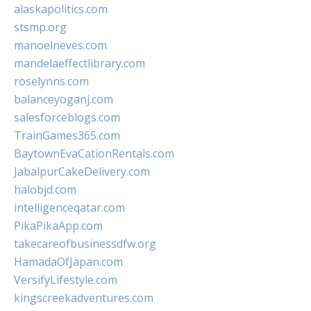
alaskapolitics.com
stsmp.org
manoelneves.com
mandelaeffectlibrary.com
roselynns.com
balanceyoganj.com
salesforceblogs.com
TrainGames365.com
BaytownEvaCationRentals.com
JabalpurCakeDelivery.com
halobjd.com
intelligenceqatar.com
PikaPikaApp.com
takecareofbusinessdfw.org
HamadaOfJapan.com
VersifyLifestyle.com
kingscreekadventures.com