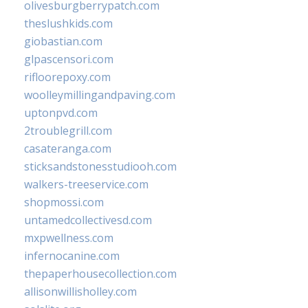
olivesburgberrypatch.com
theslushkids.com
giobastian.com
glpascensori.com
rifloorepoxy.com
woolleymillingandpaving.com
uptonpvd.com
2troublegrill.com
casateranga.com
sticksandstonesstudiooh.com
walkers-treeservice.com
shopmossi.com
untamedcollectivesd.com
mxpwellness.com
infernocanine.com
thepaperhousecollection.com
allisonwillisholley.com