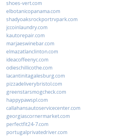
shoes-vert.com
elbotanicopanama.com
shadyoaksrockportrvpark.com
jccoinlaundry.com
kautorepair.com
marjaeswinebar.com
elmazatlanclinton.com
ideacoffeenyc.com
odieschillicothe.com
lacantinitagalesburg.com
pizzadeliverybristol.com
greenstarsmogcheck.com
happypawspl.com
callahansautoservicecenter.com
georgiascornermarket.com
perfectfit24-7.com
portugalprivatedriver.com