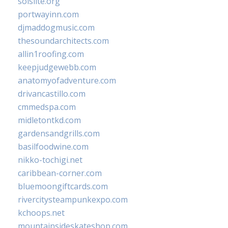
solslite.org
portwayinn.com
djmaddogmusic.com
thesoundarchitects.com
allin1roofing.com
keepjudgewebb.com
anatomyofadventure.com
drivancastillo.com
cmmedspa.com
midletontkd.com
gardensandgrills.com
basilfoodwine.com
nikko-tochigi.net
caribbean-corner.com
bluemoongiftcards.com
rivercitysteampunkexpo.com
kchoops.net
mountainsideskateshop.com