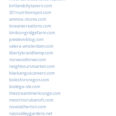
kirtlandcitytavern.com
301nutritionspot.com
ammos-stores.com
loceanecreations.com
birdsongridgefarm.com
joiedevivblog.com
valera-amsterdam.com
libertybrandhemp.com
norwoodinnwi.com
neighboursmarket.com
blackanguscareers.com
bolesfororegon.com
bodega-ole.com
thestreamlinerlounge.com
mestrinorubanofc.com
novelatherton.com
nassvalleygardens.net