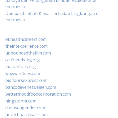
Bahaya dan Penanganan Limbah Radioaktif di
Indonesia
Dampak Limbah Kimia Terhadap Lingkungan di
Indonesia
okhealthcareers.com
theintexperience.com
unboundedthefilm.com
catfriends-bg.org
marianlives.org
waywardtees.com
pidfloorsexpress.com
bancodevenezuelaen.com
bettermoodfoodcorporation.com
hingstonnt.com
chooseagender.com
hoverboardssale.com