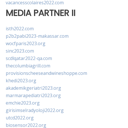
vacancesscolaires2022.com
MEDIA PARTNER II
isth2022.com
p2b2pabi2023-makassar.com
wocfparis2023.org
sinc2023.com
scdlqatar2022-qa.com
thecolumbiagrill.com
provisionscheeseandwineshoppe.com
khedi2023.org
akademikgeriatri2023.org
marmarapediatri2023.org
emchie2023.org
girisimselradyoloji2022.org
utcd2022.org
biosensor2022.org