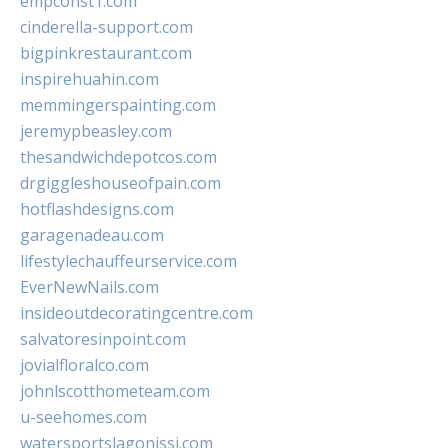
empconst1.com
cinderella-support.com
bigpinkrestaurant.com
inspirehuahin.com
memmingerspainting.com
jeremypbeasley.com
thesandwichdepotcos.com
drgiggleshouseofpain.com
hotflashdesigns.com
garagenadeau.com
lifestylechauffeurservice.com
EverNewNails.com
insideoutdecoratingcentre.com
salvatoresinpoint.com
jovialfloralco.com
johnlscotthometeam.com
u-seehomes.com
watersportslagonissi.com