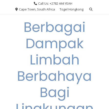
Skip
Call Us: +2782 444 YEAH
to
Cape Town, South Africa
Togel Hongkong
content
Berbagai
Dampak
Limbah
Berbahaya
Bagi
Lingkungan