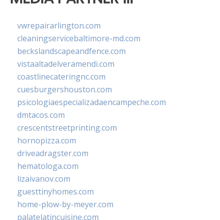
vwrepairarlington.com
cleaningservicebaltimore-md.com
beckslandscapeandfence.com
vistaaltadelveramendi.com
coastlinecateringnc.com
cuesburgershouston.com
psicologiaespecializadaencampeche.com
dmtacos.com
crescentstreetprinting.com
hornopizza.com
driveadragster.com
hematologa.com
lizaivanov.com
guesttinyhomes.com
home-plow-by-meyer.com
palatelatincuisine.com