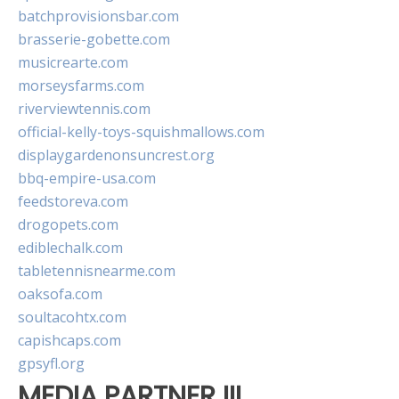
batchprovisionsbar.com
brasserie-gobette.com
musicrearte.com
morseysfarms.com
riverviewtennis.com
official-kelly-toys-squishmallows.com
displaygardenonsuncrest.org
bbq-empire-usa.com
feedstoreva.com
drogopets.com
ediblechalk.com
tabletennisnearme.com
oaksofa.com
soultacohtx.com
capishcaps.com
gpsyfl.org
MEDIA PARTNER III