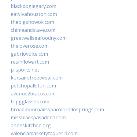
blackdoglegacy.com
eatvivahouston.com
thebigshowok.com
chimeandstave.com
greatwallseafoodny.com
theloverose.com
gabriovoice.com
resinflowart.com
p-sports.net
korsairstreetwear.com
petshopallston.com
avenue26tacos.com
topgglasses.com
broadmoornailsspacoloradosprings.com
missblackpasadena.com
anneskitchen.org
valenciamarketytaqueria.com