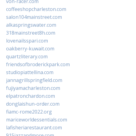
von-racer.com
coffeeshopcharleston.com
salon104mainstreet.com
alkaspringswater.com
318mainstreet8h.com
lovenailsspari.com
oakberry-kuwait.com
quartzliterary.com
friendsofbroderickpark.com
studiopiattellina.com
jannagrillspringfield.com
fujiyamacharleston.com
elpatronchardon.com
donglaishun-order.com
fiamc-rome2022.org
mariceworldessentials.com
lafisheriarestaurant.com
915jazzandmore.com