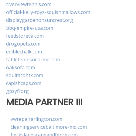
riverviewtennis.com
official-kelly-toys-squishmallows.com
displaygardenonsuncrest.org
bbq-empire-usa.com
feedstoreva.com
drogopets.com
ediblechalk.com
tabletennisnearme.com
oaksofa.com
soultacohtx.com
capishcaps.com
gpsyfl.org
MEDIA PARTNER III
vwrepairarlington.com
cleaningservicebaltimore-md.com
beckslandscapeandfence.com