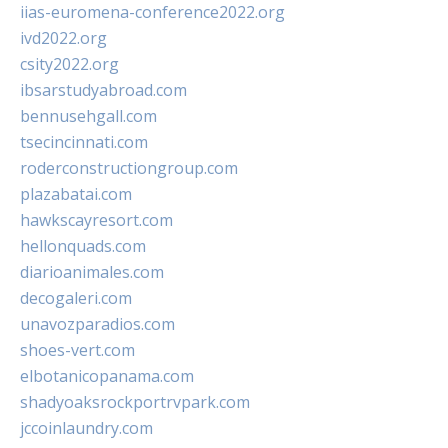
iias-euromena-conference2022.org
ivd2022.org
csity2022.org
ibsarstudyabroad.com
bennusehgall.com
tsecincinnati.com
roderconstructiongroup.com
plazabatai.com
hawkscayresort.com
hellonquads.com
diarioanimales.com
decogaleri.com
unavozparadios.com
shoes-vert.com
elbotanicopanama.com
shadyoaksrockportrvpark.com
jccoinlaundry.com