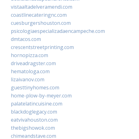
vistaaltadelveramendi.com
coastlinecateringnc.com
cuesburgershouston.com
psicologiaespecializadaencampeche.com
dmtacos.com
crescentstreetprinting.com
hornopizza.com
driveadragster.com
hematologa.com
lizaivanov.com
guesttinyhomes.com
home-plow-by-meyer.com
palatelatincuisine.com
blackdoglegacy.com
eatvivahouston.com
thebigshowok.com
chimeandstave.com