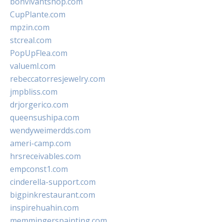
bonvivantshop.com
CupPlante.com
mpzin.com
stcreal.com
PopUpFlea.com
valueml.com
rebeccatorresjewelry.com
jmpbliss.com
drjorgerico.com
queensushipa.com
wendyweimerdds.com
ameri-camp.com
hrsreceivables.com
empconst1.com
cinderella-support.com
bigpinkrestaurant.com
inspirehuahin.com
memmingerspainting.com