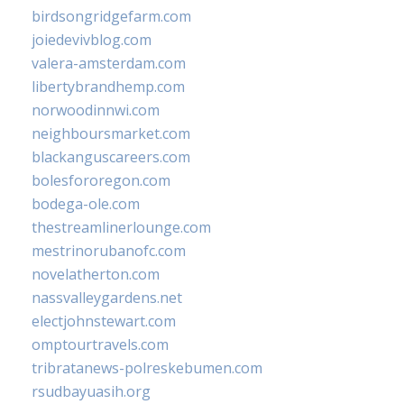
birdsongridgefarm.com
joiedevivblog.com
valera-amsterdam.com
libertybrandhemp.com
norwoodinnwi.com
neighboursmarket.com
blackanguscareers.com
bolesfororegon.com
bodega-ole.com
thestreamlinerlounge.com
mestrinorubanofc.com
novelatherton.com
nassvalleygardens.net
electjohnstewart.com
omptourtravels.com
tribratanews-polreskebumen.com
rsudbayuasih.org