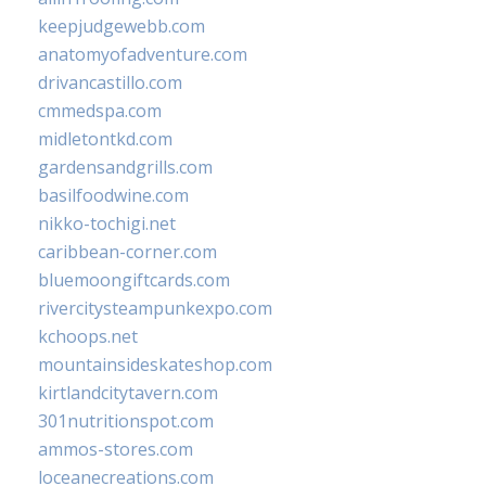
keepjudgewebb.com
anatomyofadventure.com
drivancastillo.com
cmmedspa.com
midletontkd.com
gardensandgrills.com
basilfoodwine.com
nikko-tochigi.net
caribbean-corner.com
bluemoongiftcards.com
rivercitysteampunkexpo.com
kchoops.net
mountainsideskateshop.com
kirtlandcitytavern.com
301nutritionspot.com
ammos-stores.com
loceanecreations.com