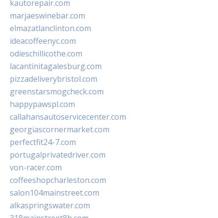
kautorepair.com
marjaeswinebar.com
elmazatlanclinton.com
ideacoffeenyc.com
odieschillicothe.com
lacantinitagalesburg.com
pizzadeliverybristol.com
greenstarsmogcheck.com
happypawspl.com
callahansautoservicecenter.com
georgiascornermarket.com
perfectfit24-7.com
portugalprivatedriver.com
von-racer.com
coffeeshopcharleston.com
salon104mainstreet.com
alkaspringswater.com