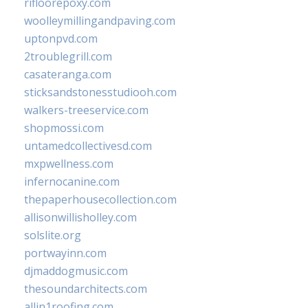
rifloorepoxy.com
woolleymillingandpaving.com
uptonpvd.com
2troublegrill.com
casateranga.com
sticksandstonesstudiooh.com
walkers-treeservice.com
shopmossi.com
untamedcollectivesd.com
mxpwellness.com
infernocanine.com
thepaperhousecollection.com
allisonwillisholley.com
solslite.org
portwayinn.com
djmaddogmusic.com
thesoundarchitects.com
allin1roofing.com