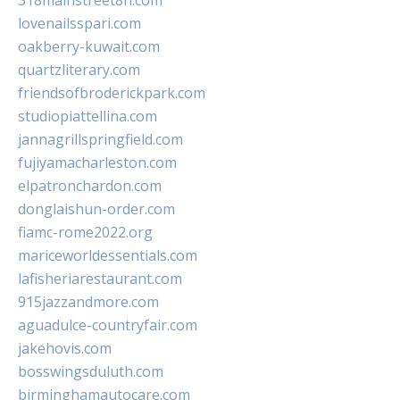
318mainstreet8h.com
lovenailsspari.com
oakberry-kuwait.com
quartzliterary.com
friendsofbroderickpark.com
studiopiattellina.com
jannagrillspringfield.com
fujiyamacharleston.com
elpatronchardon.com
donglaishun-order.com
fiamc-rome2022.org
mariceworldessentials.com
lafisheriarestaurant.com
915jazzandmore.com
aguadulce-countryfair.com
jakehovis.com
bosswingsduluth.com
birminghamautocare.com