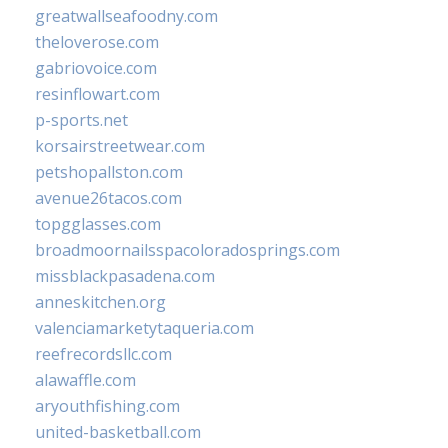
greatwallseafoodny.com
theloverose.com
gabriovoice.com
resinflowart.com
p-sports.net
korsairstreetwear.com
petshopallston.com
avenue26tacos.com
topgglasses.com
broadmoornailsspacoloradosprings.com
missblackpasadena.com
anneskitchen.org
valenciamarketytaqueria.com
reefrecordsllc.com
alawaffle.com
aryouthfishing.com
united-basketball.com