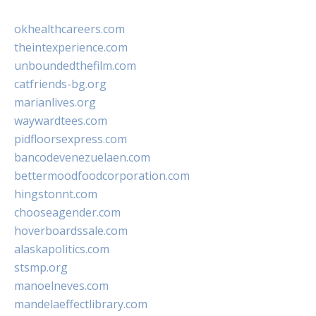
okhealthcareers.com
theintexperience.com
unboundedthefilm.com
catfriends-bg.org
marianlives.org
waywardtees.com
pidfloorsexpress.com
bancodevenezuelaen.com
bettermoodfoodcorporation.com
hingstonnt.com
chooseagender.com
hoverboardssale.com
alaskapolitics.com
stsmp.org
manoelneves.com
mandelaeffectlibrary.com