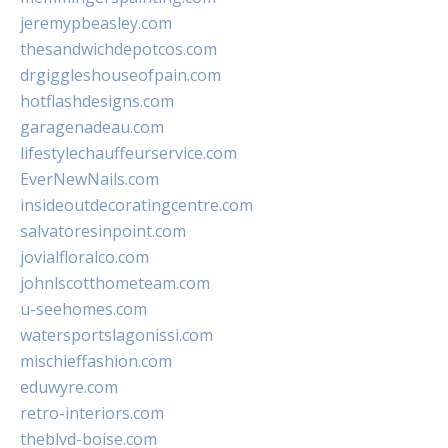
jeremypbeasley.com
thesandwichdepotcos.com
drgiggleshouseofpain.com
hotflashdesigns.com
garagenadeau.com
lifestylechauffeurservice.com
EverNewNails.com
insideoutdecoratingcentre.com
salvatoresinpoint.com
jovialfloralco.com
johnlscotthometeam.com
u-seehomes.com
watersportslagonissi.com
mischieffashion.com
eduwyre.com
retro-interiors.com
theblvd-boise.com