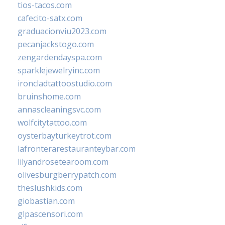
tios-tacos.com
cafecito-satx.com
graduacionviu2023.com
pecanjackstogo.com
zengardendayspa.com
sparklejewelryinc.com
ironcladtattoostudio.com
bruinshome.com
annascleaningsvc.com
wolfcitytattoo.com
oysterbayturkeytrot.com
lafronterarestauranteybar.com
lilyandrosetearoom.com
olivesburgberrypatch.com
theslushkids.com
giobastian.com
glpascensori.com