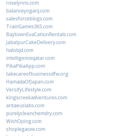
roselynns.com
balanceyoganj.com
salesforceblogs.com
TrainGames365.com
BaytownEvaCationRentals.com
JabalpurCakeDelivery.com
halobjd.com
intelligenceqatar.com
PikaPikaApp.com
takecareofbusinessdfw.org
HamadaOfJapan.com
VersifyLifestyle.com
kingscreekadventures.com
antaeuslabs.com
purelycleanchemdry.com
WishOping.com
shoplegacee.com