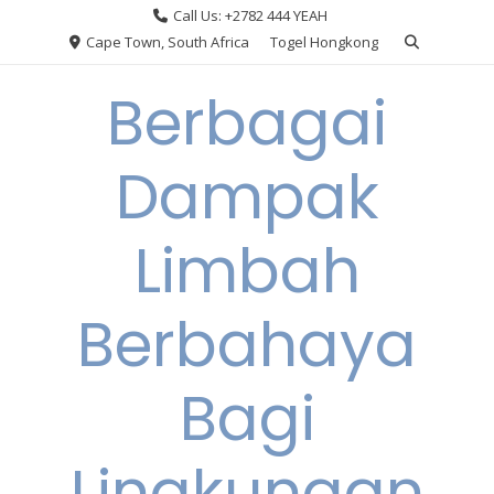
Skip
Call Us: +2782 444 YEAH
to
Cape Town, South Africa
Togel Hongkong
content
Berbagai
Dampak
Limbah
Berbahaya
Bagi
Lingkungan