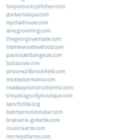
tonyscountrykitchen.com
jbellasnailspa.com
mychaihouse.com
alvisgrooming.com
thegeorginaestate.com
blythewoodseafood.com
paolosdelibangkok.com
bobacove.com
phoone24brookfield.com
mickeybarmama.com
roadwayconstructioninc.com
shopdragonflyboutique.com
sportszilla.org
batchprovisionsbar.com
brasserie-gobette.com
musicrearte.com
morseysfarms.com