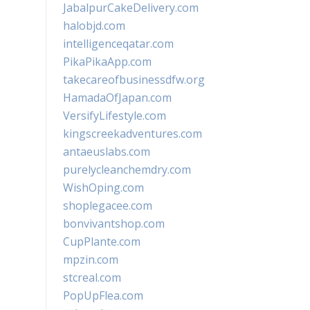
JabalpurCakeDelivery.com
halobjd.com
intelligenceqatar.com
PikaPikaApp.com
takecareofbusinessdfw.org
HamadaOfJapan.com
VersifyLifestyle.com
kingscreekadventures.com
antaeuslabs.com
purelycleanchemdry.com
WishOping.com
shoplegacee.com
bonvivantshop.com
CupPlante.com
mpzin.com
stcreal.com
PopUpFlea.com