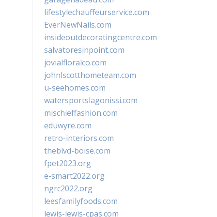
lifestylechauffeurservice.com
EverNewNails.com
insideoutdecoratingcentre.com
salvatoresinpoint.com
jovialfloralco.com
johnlscotthometeam.com
u-seehomes.com
watersportslagonissi.com
mischieffashion.com
eduwyre.com
retro-interiors.com
theblvd-boise.com
fpet2023.org
e-smart2022.org
ngrc2022.org
leesfamilyfoods.com
lewis-lewis-cpas.com