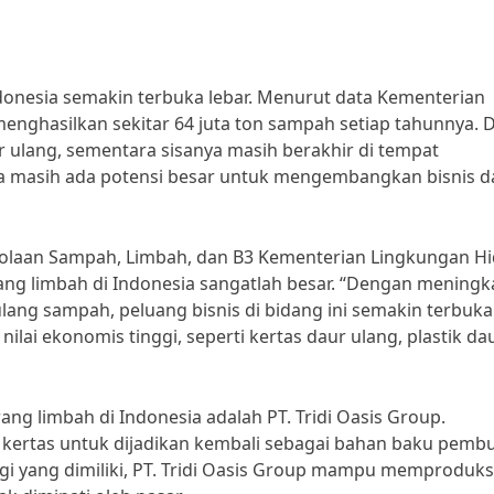
ndonesia semakin terbuka lebar. Menurut data Kementerian
nghasilkan sekitar 64 juta ton sampah setiap tahunnya. D
r ulang, sementara sisanya masih berakhir di tempat
a masih ada potensi besar untuk mengembangkan bisnis d
olaan Sampah, Limbah, dan B3 Kementerian Lingkungan H
ang limbah di Indonesia sangatlah besar. “Dengan meningk
ang sampah, peluang bisnis di bidang ini semakin terbuka
ilai ekonomis tinggi, seperti kertas daur ulang, plastik da
ang limbah di Indonesia adalah PT. Tridi Oasis Group.
 kertas untuk dijadikan kembali sebagai bahan baku pemb
ogi yang dimiliki, PT. Tridi Oasis Group mampu memproduks