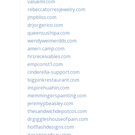
valueml.com
rebeccatorresjewelry.com
jmpbliss.com
drjorgerico.com
queensushipa.com
wendyweimerdds.com
ameri-camp.com
hrsreceivables.com
empconst1.com
cinderella-support.com
bigpinkrestaurant.com
inspirehuahin.com
memmingerspainting.com
jeremypbeasley.com
thesandwichdepotcos.com
drgiggleshouseofpain.com
hotflashdesigns.com
garagenadeau.com