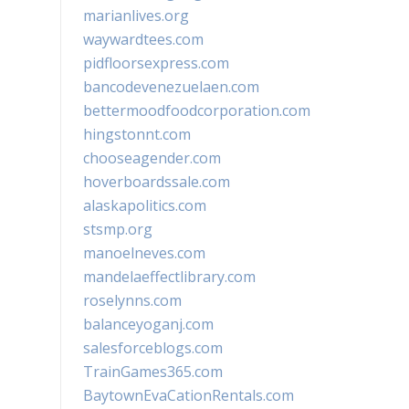
marianlives.org
waywardtees.com
pidfloorsexpress.com
bancodevenezuelaen.com
bettermoodfoodcorporation.com
hingstonnt.com
chooseagender.com
hoverboardssale.com
alaskapolitics.com
stsmp.org
manoelneves.com
mandelaeffectlibrary.com
roselynns.com
balanceyoganj.com
salesforceblogs.com
TrainGames365.com
BaytownEvaCationRentals.com