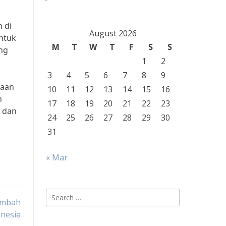
 di
August 2026
ntuk
M
T
W
T
F
S
S
ng
1
2
3
4
5
6
7
8
9
laan
10
11
12
13
14
15
16
n
17
18
19
20
21
22
23
n dan
24
25
26
27
28
29
30
31
« Mar
Search
imbah
for:
onesia