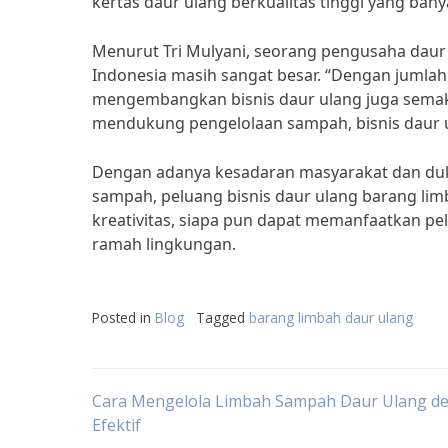
kertas daur ulang berkualitas tinggi yang bany
Menurut Tri Mulyani, seorang pengusaha daur u
Indonesia masih sangat besar. “Dengan jumla
mengembangkan bisnis daur ulang juga semakin
mendukung pengelolaan sampah, bisnis daur u
Dengan adanya kesadaran masyarakat dan du
sampah, peluang bisnis daur ulang barang lim
kreativitas, siapa pun dapat memanfaatkan p
ramah lingkungan.
Posted in
Blog
Tagged
barang limbah daur ulang
Post
Cara Mengelola Limbah Sampah Daur Ulang d
Efektif