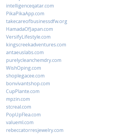
intelligenceqatar.com
PikaPikaApp.com
takecareofbusinessdfw.org
HamadaOfJapan.com
VersifyLifestyle.com
kingscreekadventures.com
antaeuslabs.com
purelycleanchemdry.com
WishOping.com
shoplegacee.com
bonvivantshop.com
CupPlante.com
mpzin.com
stcreal.com
PopUpFlea.com
valueml.com
rebeccatorresjewelry.com