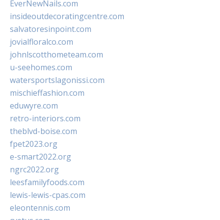
EverNewNails.com
insideoutdecoratingcentre.com
salvatoresinpoint.com
jovialfloralco.com
johnlscotthometeam.com
u-seehomes.com
watersportslagonissi.com
mischieffashion.com
eduwyre.com
retro-interiors.com
theblvd-boise.com
fpet2023.org
e-smart2022.org
ngrc2022.org
leesfamilyfoods.com
lewis-lewis-cpas.com
eleontennis.com