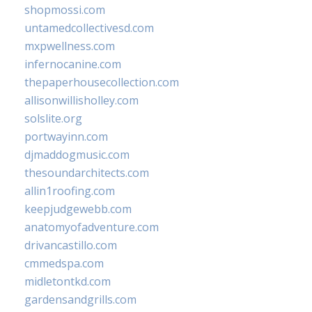
shopmossi.com
untamedcollectivesd.com
mxpwellness.com
infernocanine.com
thepaperhousecollection.com
allisonwillisholley.com
solslite.org
portwayinn.com
djmaddogmusic.com
thesoundarchitects.com
allin1roofing.com
keepjudgewebb.com
anatomyofadventure.com
drivancastillo.com
cmmedspa.com
midletontkd.com
gardensandgrills.com