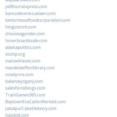
pidfloorsexpress.com
bancodevenezuelaen.com
bettermoodfoodcorporation.com
hingstonnt.com
chooseagender.com
hoverboardssale.com
alaskapolitics.com
stsmp.org
manoelneves.com
mandelaeffectlibrary.com
roselynns.com
balanceyoganj.com
salesforceblogs.com
TrainGames365.com
BaytownEvaCationRentals.com
JabalpurCakeDelivery.com
halobjd.com