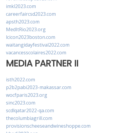
imkl2023.com
careerfaircsd2023.com
apsth2023.com
MedItRio2023.org
lcicon2023boston.com
waitangidayfestival2022.com
vacancesscolaires2022.com
MEDIA PARTNER II
isth2022.com
p2b2pabi2023-makassar.com
wocfparis2023.org
sinc2023.com
scdlqatar2022-qa.com
thecolumbiagrill.com
provisionscheeseandwineshoppe.com