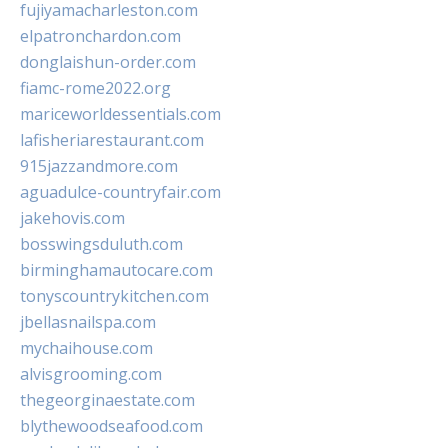
fujiyamacharleston.com
elpatronchardon.com
donglaishun-order.com
fiamc-rome2022.org
mariceworldessentials.com
lafisheriarestaurant.com
915jazzandmore.com
aguadulce-countryfair.com
jakehovis.com
bosswingsduluth.com
birminghamautocare.com
tonyscountrykitchen.com
jbellasnailspa.com
mychaihouse.com
alvisgrooming.com
thegeorginaestate.com
blythewoodseafood.com