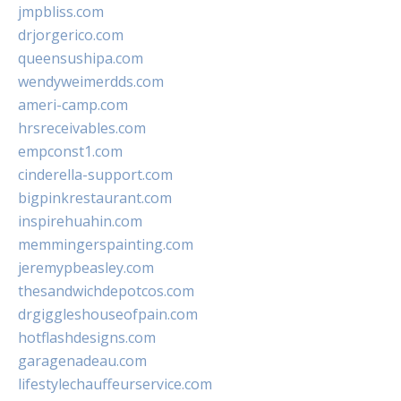
jmpbliss.com
drjorgerico.com
queensushipa.com
wendyweimerdds.com
ameri-camp.com
hrsreceivables.com
empconst1.com
cinderella-support.com
bigpinkrestaurant.com
inspirehuahin.com
memmingerspainting.com
jeremypbeasley.com
thesandwichdepotcos.com
drgiggleshouseofpain.com
hotflashdesigns.com
garagenadeau.com
lifestylechauffeurservice.com