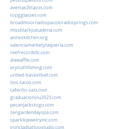
avenue26tacos.com
topgglasses.com
broadmoornailsspacoloradosprings.com
missblackpasadena.com
anneskitchen.org
valenciamarketytaqueria.com
reefrecordsllc.com
alawaffle.com
aryouthfishing.com
united-basketball.com
tios-tacos.com
cafecito-satx.com
graduacionviu2023.com
pecanjackstogo.com
zengardendayspa.com
sparklejewelryinc.com
ironcladtattoostudio.com