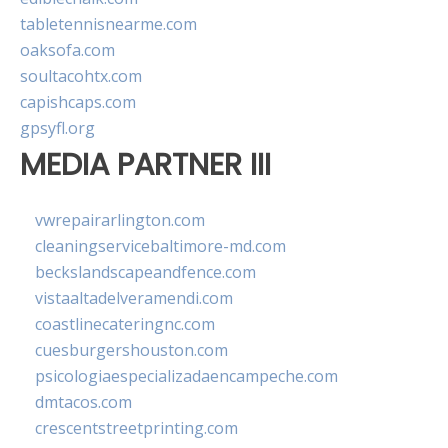
tabletennisnearme.com
oaksofa.com
soultacohtx.com
capishcaps.com
gpsyfl.org
MEDIA PARTNER III
vwrepairarlington.com
cleaningservicebaltimore-md.com
beckslandscapeandfence.com
vistaaltadelveramendi.com
coastlinecateringnc.com
cuesburgershouston.com
psicologiaespecializadaencampeche.com
dmtacos.com
crescentstreetprinting.com