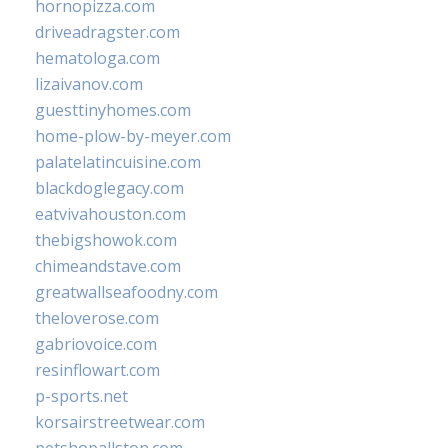
hornopizza.com
driveadragster.com
hematologa.com
lizaivanov.com
guesttinyhomes.com
home-plow-by-meyer.com
palatelatincuisine.com
blackdoglegacy.com
eatvivahouston.com
thebigshowok.com
chimeandstave.com
greatwallseafoodny.com
theloverose.com
gabriovoice.com
resinflowart.com
p-sports.net
korsairstreetwear.com
petshopallston.com