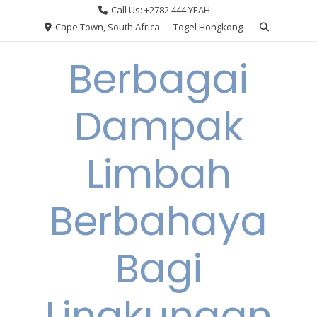
Skip
Call Us: +2782 444 YEAH
to
Cape Town, South Africa
Togel Hongkong
content
Berbagai
Dampak
Limbah
Berbahaya
Bagi
Lingkungan