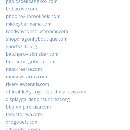
paolosdelibangkok.com
bobacove.com
phoone24brookfield.com
mickeybarmama.com
roadwayconstructioninc.com
shopdragonflyboutique.com
sportszilla.org
batchprovisionsbar.com
brasserie-gobette.com
musicrearte.com
morseysfarms.com
riverviewtennis.com
official-kelly-toys-squishmallows.com
displaygardenonsuncrest.org
bbq-empire-usa.com
feedstoreva.com
drogopets.com
ediblechalk.com