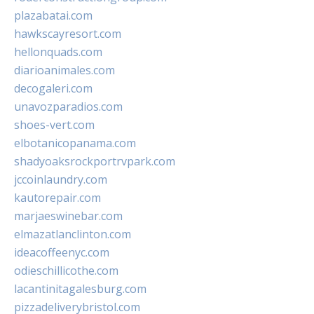
plazabatai.com
hawkscayresort.com
hellonquads.com
diarioanimales.com
decogaleri.com
unavozparadios.com
shoes-vert.com
elbotanicopanama.com
shadyoaksrockportrvpark.com
jccoinlaundry.com
kautorepair.com
marjaeswinebar.com
elmazatlanclinton.com
ideacoffeenyc.com
odieschillicothe.com
lacantinitagalesburg.com
pizzadeliverybristol.com