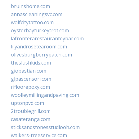
bruinshome.com
annascleaningsvc.com
wolfcitytattoo.com
oysterbayturkeytrot.com
lafronterarestauranteybar.com
lilyandrosetearoom.com
olivesburgberrypatch.com
theslushkids.com
giobastian.com
glpascensori.com
rifloorepoxy.com
woolleymillingandpaving.com
uptonpvd.com
2troublegrill.com
casateranga.com
sticksandstonesstudiooh.com
walkers-treeservice.com