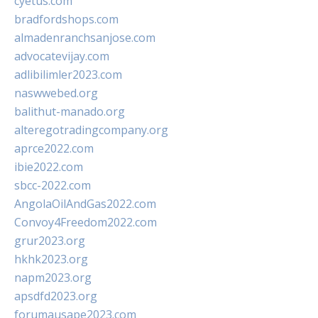
cyetus.com
bradfordshops.com
almadenranchsanjose.com
advocatevijay.com
adlibilimler2023.com
naswwebed.org
balithut-manado.org
alteregotradingcompany.org
aprce2022.com
ibie2022.com
sbcc-2022.com
AngolaOilAndGas2022.com
Convoy4Freedom2022.com
grur2023.org
hkhk2023.org
napm2023.org
apsdfd2023.org
forumausape2023.com