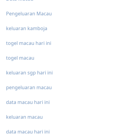
Pengeluaran Macau
keluaran kamboja
togel macau hari ini
togel macau
keluaran sgp hari ini
pengeluaran macau
data macau hari ini
keluaran macau
data macau hari ini