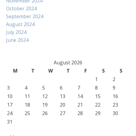
November 2024
October 2024
September 2024
August 2024
July 2024
June 2024
August 2026
M
T
W
T
F
S
S
1
2
3
4
5
6
7
8
9
10
11
12
13
14
15
16
17
18
19
20
21
22
23
24
25
26
27
28
29
30
31