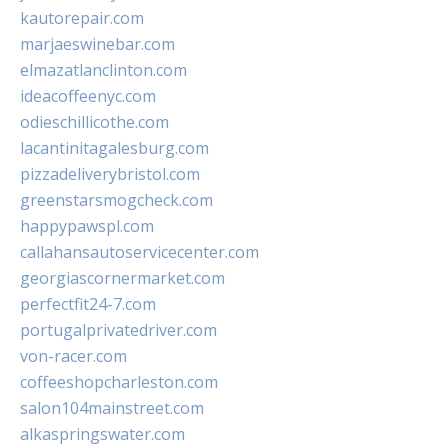
kautorepair.com
marjaeswinebar.com
elmazatlanclinton.com
ideacoffeenyc.com
odieschillicothe.com
lacantinitagalesburg.com
pizzadeliverybristol.com
greenstarsmogcheck.com
happypawspl.com
callahansautoservicecenter.com
georgiascornermarket.com
perfectfit24-7.com
portugalprivatedriver.com
von-racer.com
coffeeshopcharleston.com
salon104mainstreet.com
alkaspringswater.com