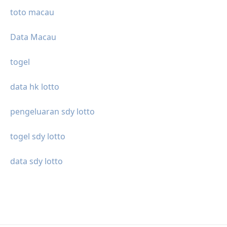
toto macau
Data Macau
togel
data hk lotto
pengeluaran sdy lotto
togel sdy lotto
data sdy lotto