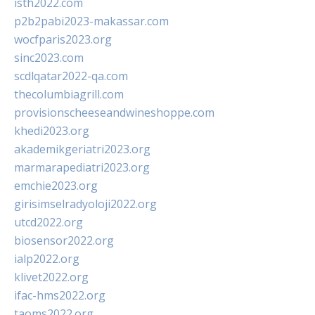
isth2022.com
p2b2pabi2023-makassar.com
wocfparis2023.org
sinc2023.com
scdlqatar2022-qa.com
thecolumbiagrill.com
provisionscheeseandwineshoppe.com
khedi2023.org
akademikgeriatri2023.org
marmarapediatri2023.org
emchie2023.org
girisimselradyoloji2022.org
utcd2022.org
biosensor2022.org
ialp2022.org
klivet2022.org
ifac-hms2022.org
taoms2022.org