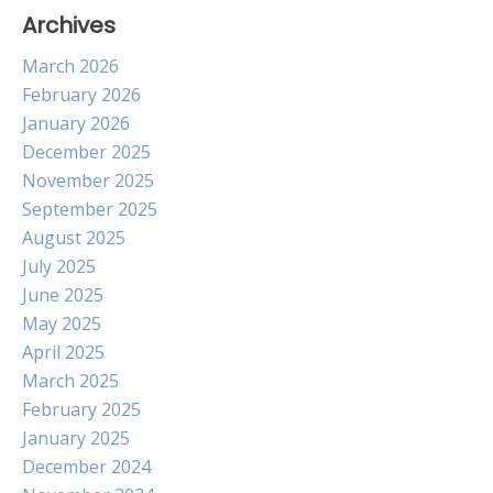
Archives
March 2026
February 2026
January 2026
December 2025
November 2025
September 2025
August 2025
July 2025
June 2025
May 2025
April 2025
March 2025
February 2025
January 2025
December 2024