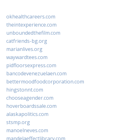
okhealthcareers.com
theintexperience.com
unboundedthefilm.com
catfriends-bg.org
marianlives.org
waywardtees.com
pidfloorsexpress.com
bancodevenezuelaen.com
bettermoodfoodcorporation.com
hingstonnt.com
chooseagender.com
hoverboardssale.com
alaskapolitics.com
stsmp.org
manoelneves.com
mandelaeffectlibrary.com