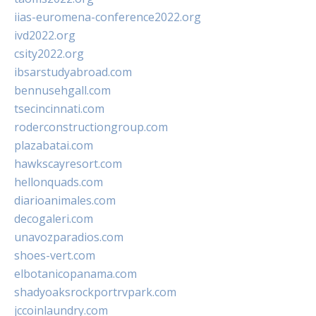
iias-euromena-conference2022.org
ivd2022.org
csity2022.org
ibsarstudyabroad.com
bennusehgall.com
tsecincinnati.com
roderconstructiongroup.com
plazabatai.com
hawkscayresort.com
hellonquads.com
diarioanimales.com
decogaleri.com
unavozparadios.com
shoes-vert.com
elbotanicopanama.com
shadyoaksrockportrvpark.com
jccoinlaundry.com