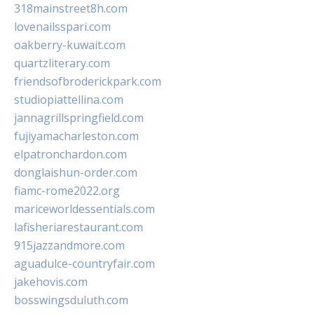
318mainstreet8h.com
lovenailsspari.com
oakberry-kuwait.com
quartzliterary.com
friendsofbroderickpark.com
studiopiattellina.com
jannagrillspringfield.com
fujiyamacharleston.com
elpatronchardon.com
donglaishun-order.com
fiamc-rome2022.org
mariceworldessentials.com
lafisheriarestaurant.com
915jazzandmore.com
aguadulce-countryfair.com
jakehovis.com
bosswingsduluth.com