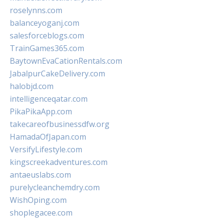
roselynns.com
balanceyoganj.com
salesforceblogs.com
TrainGames365.com
BaytownEvaCationRentals.com
JabalpurCakeDelivery.com
halobjd.com
intelligenceqatar.com
PikaPikaApp.com
takecareofbusinessdfw.org
HamadaOfJapan.com
VersifyLifestyle.com
kingscreekadventures.com
antaeuslabs.com
purelycleanchemdry.com
WishOping.com
shoplegacee.com