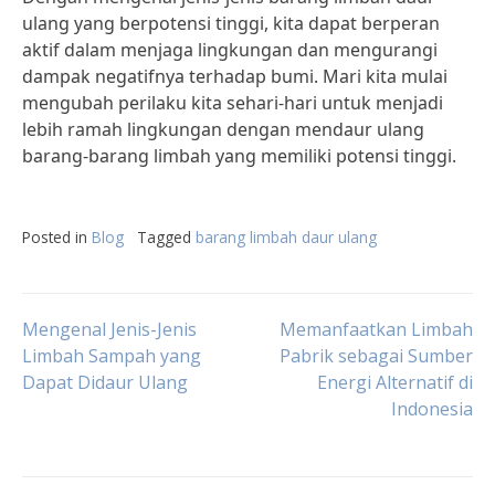
ulang yang berpotensi tinggi, kita dapat berperan
aktif dalam menjaga lingkungan dan mengurangi
dampak negatifnya terhadap bumi. Mari kita mulai
mengubah perilaku kita sehari-hari untuk menjadi
lebih ramah lingkungan dengan mendaur ulang
barang-barang limbah yang memiliki potensi tinggi.
Posted in
Blog
Tagged
barang limbah daur ulang
Post
Mengenal Jenis-Jenis
Memanfaatkan Limbah
Limbah Sampah yang
Pabrik sebagai Sumber
Dapat Didaur Ulang
Energi Alternatif di
navigation
Indonesia