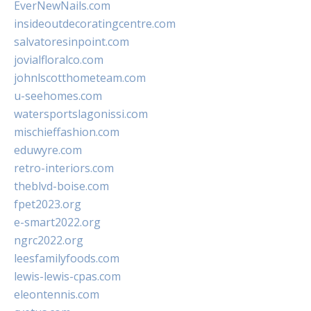
EverNewNails.com
insideoutdecoratingcentre.com
salvatoresinpoint.com
jovialfloralco.com
johnlscotthometeam.com
u-seehomes.com
watersportslagonissi.com
mischieffashion.com
eduwyre.com
retro-interiors.com
theblvd-boise.com
fpet2023.org
e-smart2022.org
ngrc2022.org
leesfamilyfoods.com
lewis-lewis-cpas.com
eleontennis.com