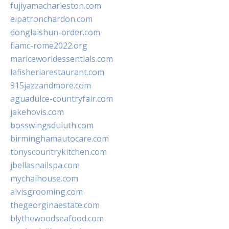
fujiyamacharleston.com
elpatronchardon.com
donglaishun-order.com
fiamc-rome2022.org
mariceworldessentials.com
lafisheriarestaurant.com
915jazzandmore.com
aguadulce-countryfair.com
jakehovis.com
bosswingsduluth.com
birminghamautocare.com
tonyscountrykitchen.com
jbellasnailspa.com
mychaihouse.com
alvisgrooming.com
thegeorginaestate.com
blythewoodseafood.com