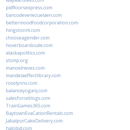
waywardtees.com
pidfloorsexpress.com
bancodevenezuelaen.com
bettermoodfoodcorporation.com
hingstonnt.com
chooseagender.com
hoverboardssale.com
alaskapolitics.com
stsmp.org
manoelneves.com
mandelaeffectlibrary.com
roselynns.com
balanceyoganj.com
salesforceblogs.com
TrainGames365.com
BaytownEvaCationRentals.com
JabalpurCakeDelivery.com
halobjd.com