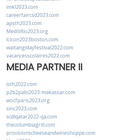
imkl2023.com
careerfaircsd2023.com
apsth2023.com
MedItRio2023.org
lcicon2023boston.com
waitangidayfestival2022.com
vacancesscolaires2022.com
MEDIA PARTNER II
isth2022.com
p2b2pabi2023-makassar.com
wocfparis2023.org
sinc2023.com
scdlqatar2022-qa.com
thecolumbiagrill.com
provisionscheeseandwineshoppe.com