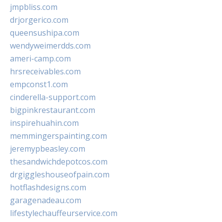
jmpbliss.com
drjorgerico.com
queensushipa.com
wendyweimerdds.com
ameri-camp.com
hrsreceivables.com
empconst1.com
cinderella-support.com
bigpinkrestaurant.com
inspirehuahin.com
memmingerspainting.com
jeremypbeasley.com
thesandwichdepotcos.com
drgiggleshouseofpain.com
hotflashdesigns.com
garagenadeau.com
lifestylechauffeurservice.com