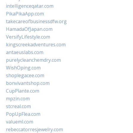
intelligenceqatar.com
PikaPikaApp.com
takecareofbusinessdfw.org
HamadaOfJapan.com
VersifyLifestyle.com
kingscreekadventures.com
antaeuslabs.com
purelycleanchemdry.com
WishOping.com
shoplegacee.com
bonvivantshop.com
CupPlante.com
mpzin.com
stcreal.com
PopUpFlea.com
valueml.com
rebeccatorresjewelry.com