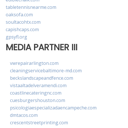
tabletennisnearme.com
oaksofa.com
soultacohtx.com
capishcaps.com
gpsyfl.org
MEDIA PARTNER III
vwrepairarlington.com
cleaningservicebaltimore-md.com
beckslandscapeandfence.com
vistaaltadelveramendi.com
coastlinecateringnc.com
cuesburgershouston.com
psicologiaespecializadaencampeche.com
dmtacos.com
crescentstreetprinting.com