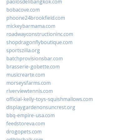
paolosdelibangkok.com
bobacove.com
phoone24brookfield.com
mickeybarmama.com
roadwayconstructioninc.com
shopdragonflyboutique.com
sportszilla.org
batchprovisionsbar.com
brasserie-gobette.com
musicrearte.com
morseysfarms.com
riverviewtennis.com
official-kelly-toys-squishmallows.com
displaygardenonsuncrest.org
bbq-empire-usa.com
feedstoreva.com
drogopets.com
ediblechalk.com