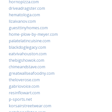
hornopizza.com
driveadragster.com
hematologa.com
lizaivanov.com
guesttinyhomes.com
home-plow-by-meyer.com
palatelatincuisine.com
blackdoglegacy.com
eatvivahouston.com
thebigshowok.com
chimeandstave.com
greatwallseafoodny.com
theloverose.com
gabriovoice.com
resinflowart.com
p-sports.net
korsairstreetwear.com