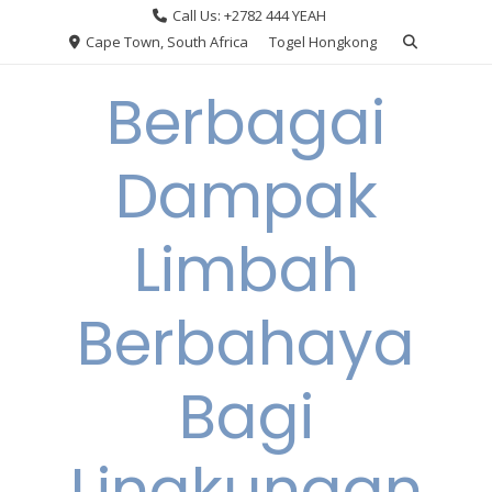
Skip
Call Us: +2782 444 YEAH
to
Cape Town, South Africa
Togel Hongkong
content
Berbagai
Dampak
Limbah
Berbahaya
Bagi
Lingkungan