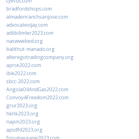
cyetus.com
bradfordshops.com
almadenranchsanjose.com
advocatevijay.com
adlibilimler2023.com
naswwebed.org
balithut-manado.org
alteregotradingcompany.org
aprce2022.com
ibie2022.com
sbcc-2022.com
AngolaOilAndGas2022.com
Convoy4Freedom2022.com
grur2023.org
hkhk2023.org
napm2023.org
apsdfd2023.org
forumausape2023.com