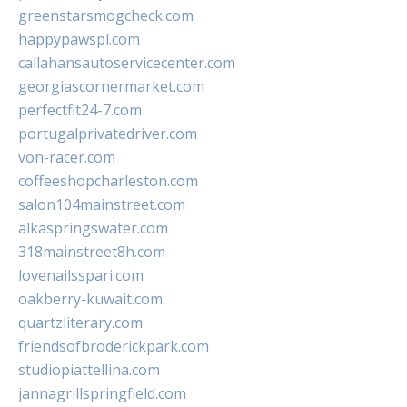
greenstarsmogcheck.com
happypawspl.com
callahansautoservicecenter.com
georgiascornermarket.com
perfectfit24-7.com
portugalprivatedriver.com
von-racer.com
coffeeshopcharleston.com
salon104mainstreet.com
alkaspringswater.com
318mainstreet8h.com
lovenailsspari.com
oakberry-kuwait.com
quartzliterary.com
friendsofbroderickpark.com
studiopiattellina.com
jannagrillspringfield.com