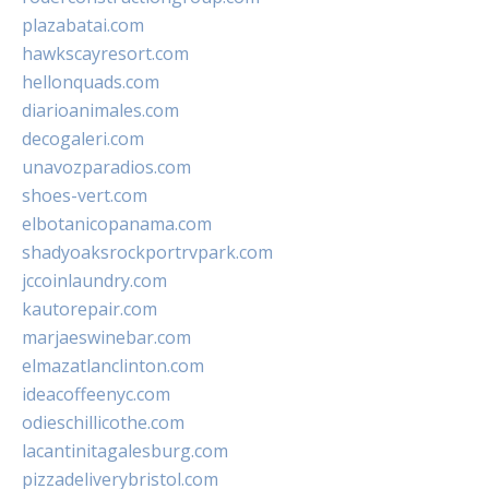
plazabatai.com
hawkscayresort.com
hellonquads.com
diarioanimales.com
decogaleri.com
unavozparadios.com
shoes-vert.com
elbotanicopanama.com
shadyoaksrockportrvpark.com
jccoinlaundry.com
kautorepair.com
marjaeswinebar.com
elmazatlanclinton.com
ideacoffeenyc.com
odieschillicothe.com
lacantinitagalesburg.com
pizzadeliverybristol.com