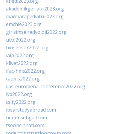
khedi2023.org
akademikgeriatri2023.org
marmarapediatri2023.org
emchie2023.org
girisimselradyoloji2022.org
utcd2022.org
biosensor2022.org
ialp2022.org
klivet2022.org
ifac-hms2022.org
taoms2022.org
iias-euromena-conference2022.org
ivd2022.org
csity2022.org
ibsarstudyabroad.com
bennusehgall.com
tsecincinnati.com
roderconstructiongroup.com