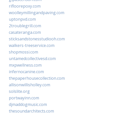
rifloorepoxy.com
woolleymillingandpaving.com
uptonpvd.com
2troublegrill.com
casateranga.com
sticksandstonesstudiooh.com
walkers-treeservice.com
shopmossi.com
untamedcollectivesd.com
mxpwellness.com
infernocanine.com
thepaperhousecollection.com
allisonwillisholley.com
solslite.org
portwayinn.com
djmaddogmusic.com
thesoundarchitects.com