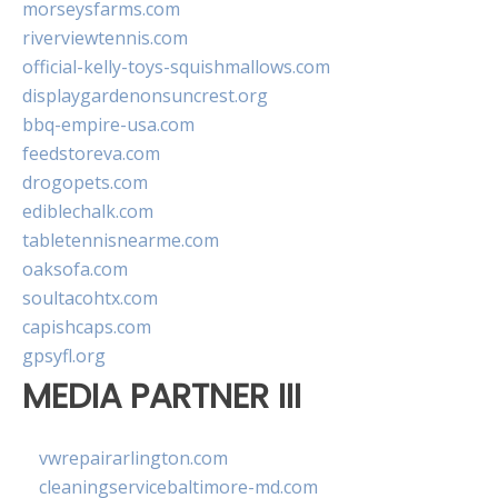
morseysfarms.com
riverviewtennis.com
official-kelly-toys-squishmallows.com
displaygardenonsuncrest.org
bbq-empire-usa.com
feedstoreva.com
drogopets.com
ediblechalk.com
tabletennisnearme.com
oaksofa.com
soultacohtx.com
capishcaps.com
gpsyfl.org
MEDIA PARTNER III
vwrepairarlington.com
cleaningservicebaltimore-md.com