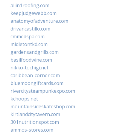
allin1roofing.com
keepjudgewebb.com
anatomyofadventure.com
drivancastillo.com
cmmedspa.com
midletontkd.com
gardensandgrills.com
basilfoodwine.com
nikko-tochigi.net
caribbean-corner.com
bluemoongiftcards.com
rivercitysteampunkexpo.com
kchoops.net
mountainsideskateshop.com
kirtlandcitytavern.com
301nutritionspot.com
ammos-stores.com