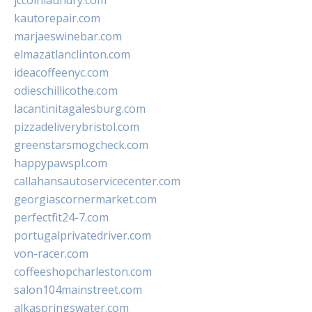
jccoinlaundry.com
kautorepair.com
marjaeswinebar.com
elmazatlanclinton.com
ideacoffeenyc.com
odieschillicothe.com
lacantinitagalesburg.com
pizzadeliverybristol.com
greenstarsmogcheck.com
happypawspl.com
callahansautoservicecenter.com
georgiascornermarket.com
perfectfit24-7.com
portugalprivatedriver.com
von-racer.com
coffeeshopcharleston.com
salon104mainstreet.com
alkaspringswater.com