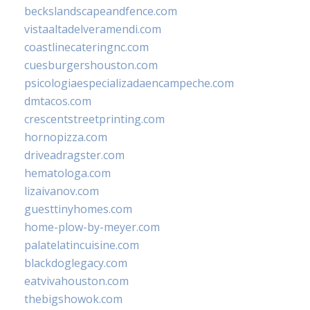
beckslandscapeandfence.com
vistaaltadelveramendi.com
coastlinecateringnc.com
cuesburgershouston.com
psicologiaespecializadaencampeche.com
dmtacos.com
crescentstreetprinting.com
hornopizza.com
driveadragster.com
hematologa.com
lizaivanov.com
guesttinyhomes.com
home-plow-by-meyer.com
palatelatincuisine.com
blackdoglegacy.com
eatvivahouston.com
thebigshowok.com