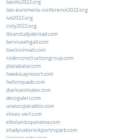
taoms2022.org
iias-euromena-conference2022.org
ivd2022.org
csity2022.org
ibsarstudyabroad.com
bennusehgall.com
tsecincinnati.com
roderconstructiongroup.com
plazabatai.com
hawkscayresort.com
hellonquads.com
diarioanimales.com
decogaleri.com
unavozparadios.com
shoes-vert.com
elbotanicopanama.com
shadyoaksrockportrvpark.com