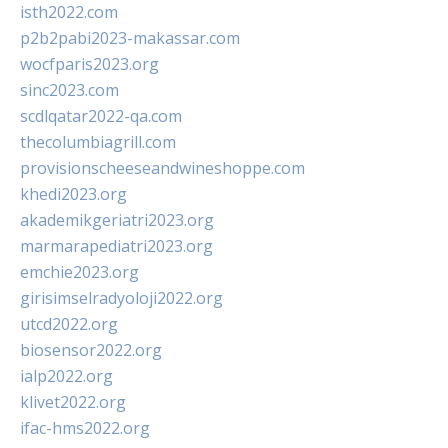
isth2022.com
p2b2pabi2023-makassar.com
wocfparis2023.org
sinc2023.com
scdlqatar2022-qa.com
thecolumbiagrill.com
provisionscheeseandwineshoppe.com
khedi2023.org
akademikgeriatri2023.org
marmarapediatri2023.org
emchie2023.org
girisimselradyoloji2022.org
utcd2022.org
biosensor2022.org
ialp2022.org
klivet2022.org
ifac-hms2022.org