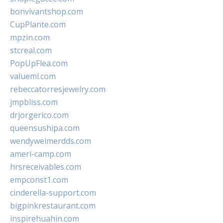
bonvivantshop.com
CupPlante.com
mpzin.com
stcreal.com
PopUpFlea.com
valueml.com
rebeccatorresjewelry.com
jmpbliss.com
drjorgerico.com
queensushipa.com
wendyweimerdds.com
ameri-camp.com
hrsreceivables.com
empconst1.com
cinderella-support.com
bigpinkrestaurant.com
inspirehuahin.com