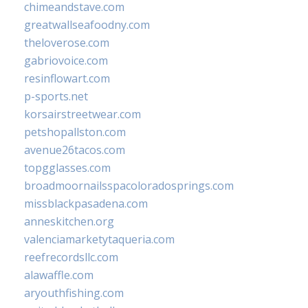
chimeandstave.com
greatwallseafoodny.com
theloverose.com
gabriovoice.com
resinflowart.com
p-sports.net
korsairstreetwear.com
petshopallston.com
avenue26tacos.com
topgglasses.com
broadmoornailsspacoloradosprings.com
missblackpasadena.com
anneskitchen.org
valenciamarketytaqueria.com
reefrecordsllc.com
alawaffle.com
aryouthfishing.com