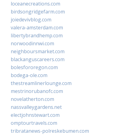
loceanecreations.com
birdsongridgefarm.com
joiedevivblog.com
valera-amsterdam.com
libertybrandhemp.com
norwoodinnwi.com
neighboursmarket.com
blackanguscareers.com
bolesfororegon.com
bodega-ole.com
thestreamlinerlounge.com
mestrinorubanofc.com
novelatherton.com
nassvalleygardens.net
electjohnstewart.com
omptourtravels.com
tribratanews-polreskebumen.com