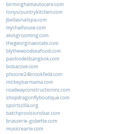
birminghamautocare.com
tonyscountrykitchen.com
jbellasnailspa.com
mychaihouse.com
alvisgrooming.com
thegeorginaestate.com
blythewoodseafood.com
paolosdelibangkok.com
bobacove.com
phoone24brookfield.com
mickeybarmama.com
roadwayconstructioninc.com
shopdragonflyboutique.com
sportszilla.org
batchprovisionsbar.com
brasserie-gobette.com
musicrearte.com