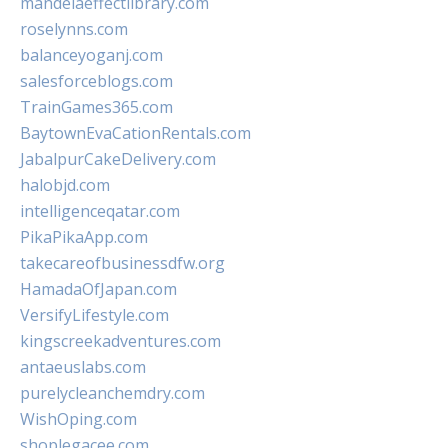
mandelaeffectlibrary.com
roselynns.com
balanceyoganj.com
salesforceblogs.com
TrainGames365.com
BaytownEvaCationRentals.com
JabalpurCakeDelivery.com
halobjd.com
intelligenceqatar.com
PikaPikaApp.com
takecareofbusinessdfw.org
HamadaOfJapan.com
VersifyLifestyle.com
kingscreekadventures.com
antaeuslabs.com
purelycleanchemdry.com
WishOping.com
shoplegacee.com