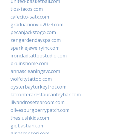
united-basketball.com
tios-tacos.com
cafecito-satx.com
graduacionviu2023.com
pecanjackstogo.com
zengardendayspa.com
sparklejewelryinc.com
ironcladtattoostudio.com
bruinshome.com
annascleaningsvc.com
wolfcitytattoo.com
oysterbayturkeytrot.com
lafronterarestauranteybar.com
lilyandrosetearoom.com
olivesburgberrypatch.com
theslushkids.com
giobastian.com
glpascensori.com