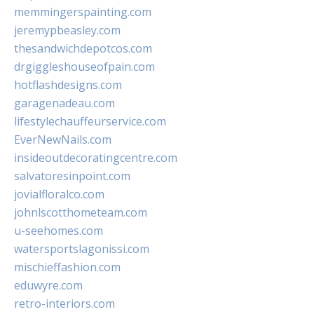
memmingerspainting.com
jeremypbeasley.com
thesandwichdepotcos.com
drgiggleshouseofpain.com
hotflashdesigns.com
garagenadeau.com
lifestylechauffeurservice.com
EverNewNails.com
insideoutdecoratingcentre.com
salvatoresinpoint.com
jovialfloralco.com
johnlscotthometeam.com
u-seehomes.com
watersportslagonissi.com
mischieffashion.com
eduwyre.com
retro-interiors.com