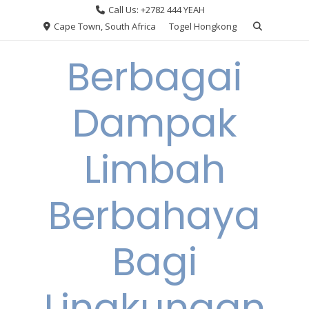
Skip
Call Us: +2782 444 YEAH
to
Cape Town, South Africa
Togel Hongkong
content
Berbagai
Dampak
Limbah
Berbahaya
Bagi
Lingkungan