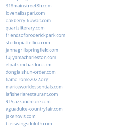
318mainstreet8h.com
lovenailsspari.com
oakberry-kuwait.com
quartzliterary.com
friendsofbroderickpark.com
studiopiattellina.com
jannagrillspringfield.com
fujiyamacharleston.com
elpatronchardon.com
donglaishun-order.com
fiamc-rome2022.org
mariceworldessentials.com
lafisheriarestaurant.com
915jazzandmore.com
aguadulce-countryfair.com
jakehovis.com
bosswingsduluth.com