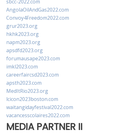
sbcc-2022.com
AngolaOilAndGas2022.com
Convoy4Freedom2022.com
grur2023.org
hkhk2023.org
napm2023.org
apsdfd2023.org
forumausape2023.com
imkl2023.com
careerfaircsd2023.com
apsth2023.com
MedItRio2023.org
lcicon2023boston.com
waitangidayfestival2022.com
vacancesscolaires2022.com
MEDIA PARTNER II